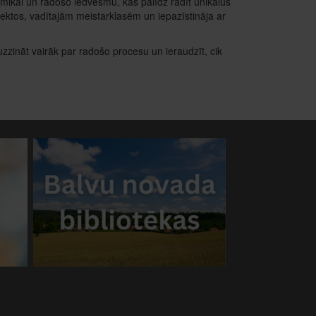
amikai un radošo iedvesmu, kas palīdz radīt unikālus
jektos, vadītajām meistarklasēm un iepazīstināja ar
uzzināt vairāk par radošo procesu un ieraudzīt, cik