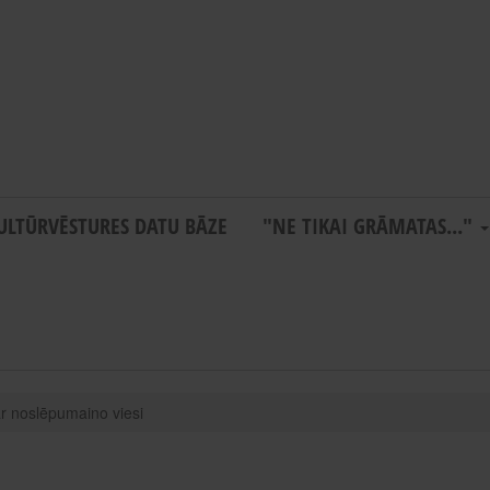
ULTŪRVĒSTURES DATU BĀZE
"NE TIKAI GRĀMATAS..."
ar noslēpumaino viesi