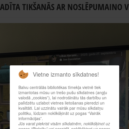
VADĪTA TIKŠANĀS AR NOSLĒPUMAINO V
Vietne izmanto sīkdatnes!
Balvu centrālās bibliotēkas tīmekļa vietnē tiek
izmantotas mūsu un trešo pušu sīkdatnes (angļu
valodā „cookies”), lai nodrošinātu tās darbību un
palīdzētu uzlabot vietnes lietošanas pieredzi un
kvalitāti. Lai uzzinātu vairāk par mūsu sīkdatņu
politiku, lūdzam noklikšķināt uz pogas “Vairāk
informācijas”.
Jūs varat piekrist visām sīkdatnēm, noklikšķinot uz
pogas “Piekrītu” vai noraidīt, noklikšķinot uz pogas