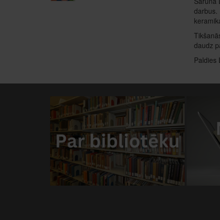
Sarunā L
darbus. 
keramika
Tikšanās
daudz pa
Paldies 