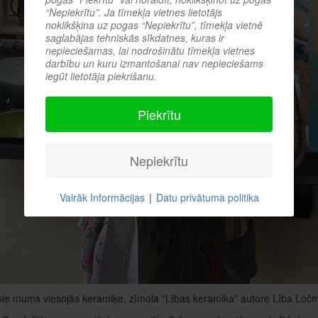
“Nepiekrītu”. Ja tīmekļa vietnes lietotājs
noklikšķina uz pogas “Nepiekrītu”, tīmekļa vietnē
saglabājas tehniskās sīkdatnes, kuras ir
nepieciešamas, lai nodrošinātu tīmekļa vietnes
darbību un kuru izmantošanai nav nepieciešams
iegūt lietotāja piekrišanu.
Piekrītu
Nepiekrītu
Vairāk Informācijas
|
Datu privātuma politika
ie mums viesojās keramiķe, zīmola “Lības keramika” autore Lība Ločm