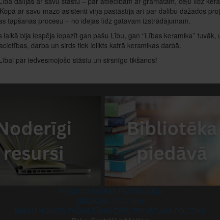
ība dalījās ar savu stāstu – par attiecībām ar grāmatām, ceļu līdz ker
Kopā ar savu mazo asistenti viņa pastāstīja arī par dalību dažādos pro
s tapšanas procesu – no idejas līdz gatavam izstrādājumam.
 laikā bija iespēja iepazīt gan pašu Lību, gan ‘’Lības keramika’’ tuvāk, 
cietības, darba un sirds tiek ielikts katrā keramikas darbā.
Lībai par iedvesmojošo stāstu un sirsnīgo tikšanos!
PIEKĻŪSTAMĪBAS PAZIŅOJUMS
SĪKDATŅU POLITIKA
BALVU NOVADA PAŠVALDĪBAS DATU PRIVĀTUMA POLITIKA