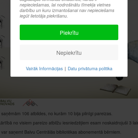
nepieciešamas, lai nodrošinātu tīmekļa vietnes
darbību un kuru izmantošanai nav nepieciešams
iegūt lietotāja piekrišanu.
Piekrītu
Nepiekrītu
Vairāk Informācijas
|
Datu privātuma politika
aņēmām 106 atbildes, no kurām 10 bija pilnīgi pareizas.
kārtībā no visiem pareizo atbilžu iesniedzējiem esam noskaidrojuši 3 lai
 var saņemt Balvu Centrālās bibliotēkas abonementā bērniem.