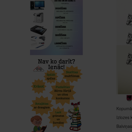
Kopumā s
Izlozes 
Balviņas