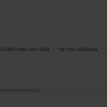
ULTŪRVĒSTURES DATU BĀZE
"NE TIKAI GRĀMATAS..."
es! Uzvarētāji noskaidroti.