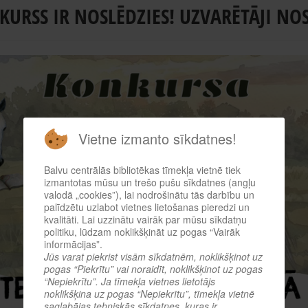
URSS IR NOSLĒDZIES! UZVARĒTĀJI NO
Vietne izmanto sīkdatnes!
Balvu centrālās bibliotēkas tīmekļa vietnē tiek
izmantotas mūsu un trešo pušu sīkdatnes (angļu
valodā „cookies”), lai nodrošinātu tās darbību un
palīdzētu uzlabot vietnes lietošanas pieredzi un
kvalitāti. Lai uzzinātu vairāk par mūsu sīkdatņu
politiku, lūdzam noklikšķināt uz pogas “Vairāk
informācijas”.
Jūs varat piekrist visām sīkdatnēm, noklikšķinot uz
pogas “Piekrītu” vai noraidīt, noklikšķinot uz pogas
“Nepiekrītu”. Ja tīmekļa vietnes lietotājs
noklikšķina uz pogas “Nepiekrītu”, tīmekļa vietnē
saglabājas tehniskās sīkdatnes, kuras ir