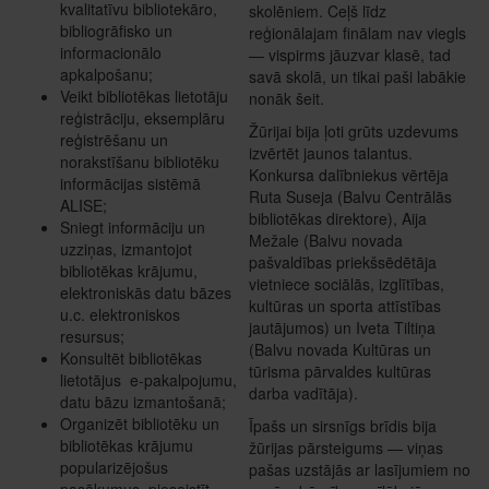
kvalitatīvu bibliotekāro,
skolēniem. Ceļš līdz
bibliogrāfisko un
reģionālajam finālam nav viegls
informacionālo
— vispirms jāuzvar klasē, tad
apkalpošanu;
savā skolā, un tikai paši labākie
Veikt bibliotēkas lietotāju
nonāk šeit.
reģistrāciju, eksemplāru
Žūrijai bija ļoti grūts uzdevums
reģistrēšanu un
izvērtēt jaunos talantus.
norakstīšanu bibliotēku
Konkursa dalībniekus vērtēja
informācijas sistēmā
Ruta Suseja (Balvu Centrālās
ALISE;
bibliotēkas direktore), Aija
Sniegt informāciju un
Mežale (Balvu novada
uzziņas, izmantojot
pašvaldības priekšsēdētāja
bibliotēkas krājumu,
vietniece sociālās, izglītības,
elektroniskās datu bāzes
kultūras un sporta attīstības
u.c. elektroniskos
jautājumos) un Iveta Tiltiņa
resursus;
(Balvu novada Kultūras un
Konsultēt bibliotēkas
tūrisma pārvaldes kultūras
lietotājus e-pakalpojumu,
darba vadītāja).
datu bāzu izmantošanā;
Organizēt bibliotēku un
Īpašs un sirsnīgs brīdis bija
bibliotēkas krājumu
žūrijas pārsteigums — viņas
popularizējošus
pašas uzstājās ar lasījumiem no
pasākumus, piesaistīt