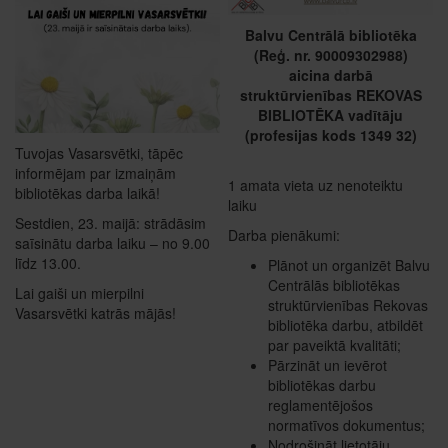
Balvu Centrālā bibliotēka
(Reģ. nr. 90009302988)
aicina darbā
struktūrvienības REKOVAS
BIBLIOTĒKA vadītāju
(profesijas kods 1349 32)
Tuvojas Vasarsvētki, tāpēc
informējam par izmaiņām
1 amata vieta uz nenoteiktu
bibliotēkas darba laikā!
laiku
Sestdien, 23. maijā: strādāsim
Darba pienākumi​:
saīsinātu darba laiku – no 9.00
līdz 13.00.
Plānot un organizēt Balvu
Centrālās bibliotēkas
Lai gaiši un mierpilni
struktūrvienības Rekovas
Vasarsvētki katrās mājās!
bibliotēka darbu, atbildēt
par paveiktā kvalitāti;
Pārzināt un ievērot
bibliotēkas darbu
reglamentējošos
normatīvos dokumentus;
Nodrošināt lietotāju