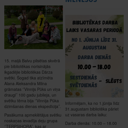
15. maijā Balvu pilsētas skvērā
pie bibliotēkas norisinājās
ikgadējie bibliotēkas Dārza
svētki. Šogad tika atzīmēta
Alana Aleksandra Milna
grāmatas ‘’Vinnijs Pūks un viņa
draugi’’ 100 gadu jubileja, un
svētku tēma bija ‘’Vinnija Pūka
Informējam, ka no 1.jūnija līdz
dzimšanas dienas ekspedīcija’’.
31.augustam bibliotēka pāriet
uz vasaras darba laiku:
Pasākuma apmeklētājus svētku
noskaņas ievadīja deju grupa
Darba dienās: 10.00 – 18.00
‘’TERPSIHORA’’, kas ar