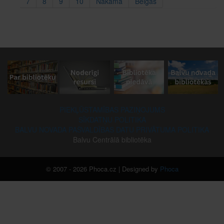
7
8
9
10
Nākamā
Beigas
PIEKĻŪSTAMĪBAS PAZIŅOJUMS
SĪKDATŅU POLITIKA
BALVU NOVADA PAŠVALDĪBAS DATU PRIVĀTUMA POLITIKA
Balvu Centrālā bibliotēka
© 2007 - 2026 Phoca.cz | Designed by
Phoca