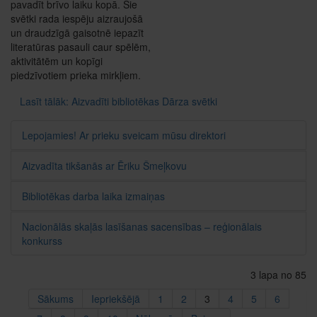
pavadīt brīvo laiku kopā. Šie
svētki rada iespēju aizraujošā
un draudzīgā gaisotnē iepazīt
literatūras pasauli caur spēlēm,
aktivitātēm un kopīgi
piedzīvotiem prieka mirkļiem.
Lasīt tālāk: Aizvadīti bibliotēkas Dārza svētki
Lepojamies! Ar prieku sveicam mūsu direktori
Aizvadīta tikšanās ar Ēriku Šmeļkovu
Bibliotēkas darba laika izmaiņas
Nacionālās skaļās lasīšanas sacensības – reģionālais
konkurss
3 lapa no 85
Sākums
Iepriekšējā
1
2
3
4
5
6