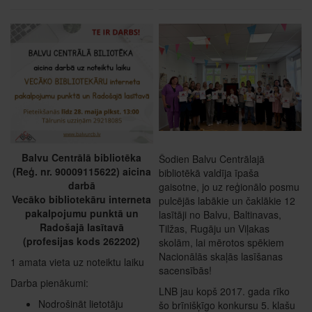
Balvu Centrālā bibliotēka
Šodien Balvu Centrālajā
(Reģ. nr. 90009115622) aicina
bibliotēkā valdīja īpaša
darbā
gaisotne, jo uz reģionālo posmu
Vecāko bibliotekāru interneta
pulcējās labākie un čaklākie 12
pakalpojumu punktā un
lasītāji no Balvu, Baltinavas,
Radošajā lasītavā
Tilžas, Rugāju un Viļakas
(profesijas kods 262202)
skolām, lai mērotos spēkiem
Nacionālās skaļās lasīšanas
1 amata vieta uz noteiktu laiku
sacensībās!
Darba pienākumi​:
LNB jau kopš 2017. gada rīko
Nodrošināt lietotāju
šo brīnišķīgo konkursu 5. klašu