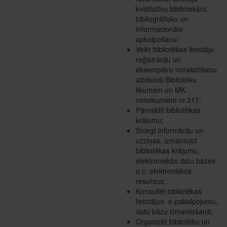
kvalitatīvu bibliotekāro,
bibliogrāfisko un
informacionālo
apkalpošanu;
Veikt bibliotēkas lietotāju
reģistrāciju un
eksemplāru norakstīšanu
atbilstoši Bibliotēku
likumam un MK
noteikumiem nr.317;
Pārvaldīt bibliotēkas
krājumu;
Sniegt informāciju un
uzziņas, izmantojot
bibliotēkas krājumu,
elektroniskās datu bāzes
u.c. elektroniskos
resursus;
Konsultēt bibliotēkas
lietotājus e-pakalpojumu,
datu bāzu izmantošanā;
Organizēt bibliotēku un