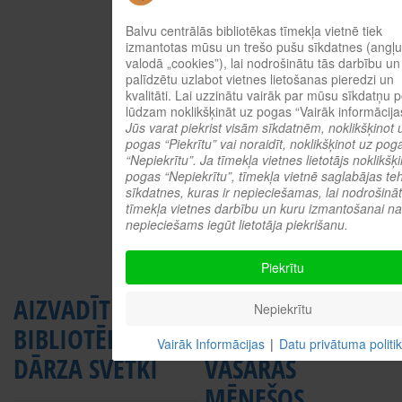
Patrīcija Vizule (Balvu
sākumskola, 5.d klase) ar Ē.
Balvu centrālās bibliotēkas tīmekļa vietnē tiek
Kestnera grāmatas “Divas
izmantotas mūsu un trešo pušu sīkdatnes (angļu
Lotiņas” lasījumu.
valodā „cookies”), lai nodrošinātu tās darbību un
palīdzētu uzlabot vietnes lietošanas pieredzi un
Turam īkšķus par Adriānu
kvalitāti. Lai uzzinātu vairāk par mūsu sīkdatņu po
Daugavpilī, lai rudenī izdodas
lūdzam noklikšķināt uz pogas “Vairāk informācija
sasniegt lielo finālu Gaismas
Jūs varat piekrist visām sīkdatnēm, noklikšķinot 
pilī!
pogas “Piekrītu” vai noraidīt, noklikšķinot uz pog
“Nepiekrītu”. Ja tīmekļa vietnes lietotājs noklikšķ
Liels prieks par visiem mūsu
pogas “Nepiekrītu”, tīmekļa vietnē saglabājas te
reģiona bērniem, kuri pierādīja,
sīkdatnes, kuras ir nepieciešamas, lai nodrošinā
ka lasītprieks joprojām ir dzīvs!
tīmekļa vietnes darbību un kuru izmantošanai n
nepieciešams iegūt lietotāja piekrišanu.
Lasīt tālāk: Grāmata un lasītprie
Piekrītu
AIZVADĪTI
BIBLIOTĒKAS
Nepiekrītu
BIBLIOTĒKAS
DARBA LAIKS
Vairāk Informācijas
|
Datu privātuma politi
DĀRZA SVĒTKI
VASARAS
MĒNEŠOS