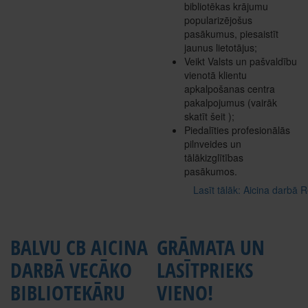
bibliotēkas krājumu
popularizējošus
pasākumus, piesaistīt
jaunus lietotājus;
Veikt Valsts un pašvaldību
vienotā klientu
apkalpošanas centra
pakalpojumus (vairāk
skatīt šeit );
Piedalīties profesionālās
pilnveides un
tālākizglītības
pasākumos.
Lasīt tālāk: Aicina darbā 
BALVU CB AICINA
GRĀMATA UN
DARBĀ VECĀKO
LASĪTPRIEKS
BIBLIOTEKĀRU
VIENO!