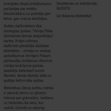
Sestdienās un svētdienās:
enerģisku dejas priekšnesumu
SLĒGTS
parūpējas par svētku
iekustināšanu un priecēja gan
Uz tikšanos bibliotēkā!
lielus, gan mazus skatītājus.
Svētku dalībniekiem tika
izsniegtas īpašas ‘’Vinnija Pūka
dzimšanas dienas ekspedīcijas’’
kartes. Krājot uzlīmes,
dalībnieki piedalījās dažādas
aktivitātēs – zīmēja un veidoja
apsveikumus Vinnijam Pūkam,
pārbaudīja zināšanas viktorīnā,
minēja ievārījuma garšas,
sastādīja ēdienkarti sunim
Šanelei, devās šķēršļu takā un
spēlēja lielformāta spēles.
Bibliotēkas Dārza svētku mērķis
ir veicināt bērnu un ģimeņu
interesi par grāmatām, lasīšanu
un bibliotēku kā vietu, kur
radoši, izzinoši un saturīgi