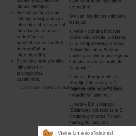
savām bērnības mīļākajām
jaunus lietotājus;
grāmatām!
Veicināt dažādu grupu
Sveicam šīs dienas spilgtākos
lietotāju medijpratību un
lasītājus:
internetpratību, organizēt
individuālās un grupu
1. vieta – Adriāna Kindzule
nodarbības un
(Balvu sākumskola, 5.d klase)
apmācības medijpratībā,
ar S. Penipārkeres grāmatas
datorpratībā un
“Pakss” lasījumu. Adriāna
internetpratībā;
dosies pārstāvēt mūsu reģionu
Piedalīties profesionālās
Latgales novada starpfinālā
pilnveides un
Daugavpilī!
tālākizglītības
2. vieta – Marģers Melnis
pasākumos.
(Rugāju vidusskola) ar D.
Lasīt tālāk: Balvu CB aicina darbā vecāko bibliotekāru
Valjamsa grāmatas “Mazais
miljardieris” lasījumu.
3. vieta – Emīls Kaņepe
(Baltinavas vidusskola) ar D.
Ozoliņas grāmatas “Vilkaču
meža gids” lasījumu.
Žūrijas specbalva un 4. vieta –
Vietne izmanto sīkdatnes!