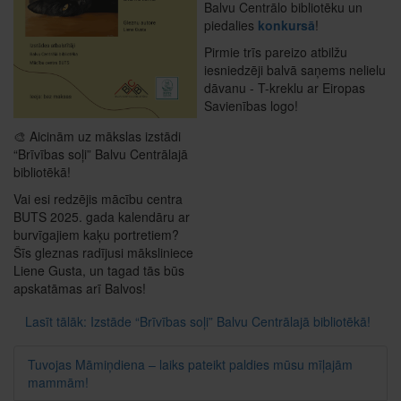
Balvu Centrālo bibliotēku un
piedalies
konkursā
!
Pirmie trīs pareizo atbilžu
iesniedzēji balvā saņems nelielu
dāvanu - T-kreklu ar Eiropas
Savienības logo!
🎨 Aicinām uz mākslas izstādi
“Brīvības soļi” Balvu Centrālajā
bibliotēkā!
Vai esi redzējis mācību centra
BUTS 2025. gada kalendāru ar
burvīgajiem kaķu portretiem?
Šīs gleznas radījusi māksliniece
Liene Gusta, un tagad tās būs
apskatāmas arī Balvos!
Lasīt tālāk: Izstāde “Brīvības soļi” Balvu Centrālajā bibliotēkā!
Tuvojas Māmiņdiena – laiks pateikt paldies mūsu mīļajām
mammām!