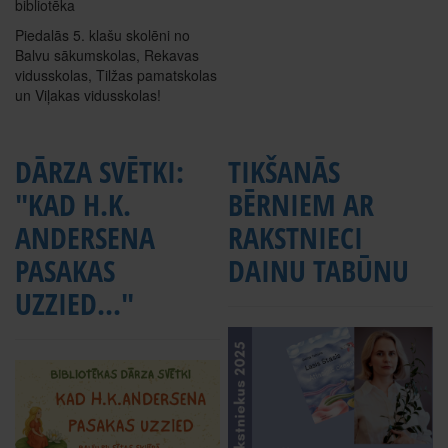
bibliotēka
Piedalās 5. klašu skolēni no
Balvu sākumskolas, Rekavas
vidusskolas, Tilžas pamatskolas
un Viļakas vidusskolas!
DĀRZA SVĒTKI:
TIKŠANĀS
"KAD H.K.
BĒRNIEM AR
ANDERSENA
RAKSTNIECI
PASAKAS
DAINU TABŪNU
UZZIED..."