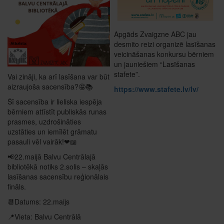
Apgāds Zvaigzne ABC jau
desmito reizi organizē lasīšanas
veicināšanas konkursu bērniem
un jauniešiem “Lasīšanas
stafete”.
Vai zināji, ka arī lasīšana var būt
aizraujoša sacensība?🤩📚
https://www.stafete.lv/lv/
Šī sacensība ir lieliska iespēja
bērniem attīstīt publiskās runas
prasmes, uzdrošināties
uzstāties un iemīlēt grāmatu
pasauli vēl vairāk!❤📖
📢22.maijā Balvu Centrālajā
bibliotēkā notiks 2.solis – skaļās
lasīšanas sacensību reģionālais
fināls.
📆Datums: 22.maijs
📍Vieta: Balvu Centrālā