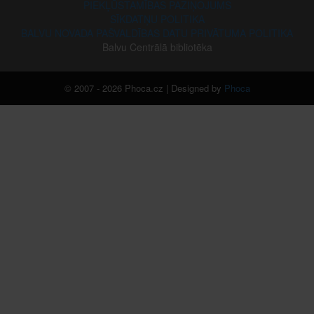
PIEKĻŪSTAMĪBAS PAZIŅOJUMS
SĪKDATŅU POLITIKA
BALVU NOVADA PAŠVALDĪBAS DATU PRIVĀTUMA POLITIKA
Balvu Centrālā bibliotēka
© 2007 - 2026 Phoca.cz | Designed by
Phoca