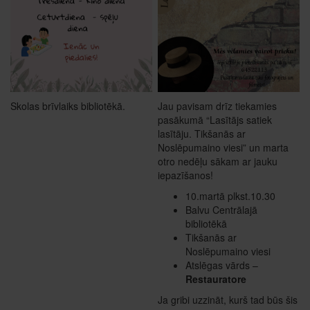
Skolas brīvlaiks bibliotēkā.
Jau pavisam drīz tiekamies
pasākumā “Lasītājs satiek
lasītāju. Tikšanās ar
Noslēpumaino viesi” un marta
otro nedēļu sākam ar jauku
iepazīšanos!
10.martā plkst.10.30
Balvu Centrālajā
bibliotēkā
Tikšanās ar
Noslēpumaino viesi
Atslēgas vārds –
Restauratore
Ja gribi uzzināt, kurš tad būs šis