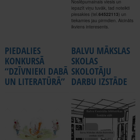
Noslēpumainais viesis un
iepazīt viņu tuvāk, tad noteikti
piesakies (tel.
64522113
) un
tiekamies jau pirmdien. Aicināts
ikviens interesents.
PIEDALIES
BALVU MĀKSLAS
KONKURSĀ
SKOLAS
“DZĪVNIEKI DABĀ
SKOLOTĀJU
UN LITERATŪRĀ”
DARBU IZSTĀDE