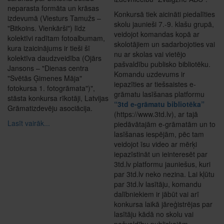
neparasta formāta un krāsas
Konkursā tiek aicināti piedalīties
izdevumā (Viesturs Tamužs –
skolu jaunieši 7.-9. klašu grupā,
"Bitkoins. Vienkārši") līdz
veidojot komandas kopā ar
kolektīvi radītam fotoalbumam,
skolotājiem un sadarbojoties vai
kura izaicinājums ir tieši šī
nu ar skolas vai vietējo
kolektīva daudzveidība (Ojārs
pašvaldību publisko bibliotēku.
Jansons – "Dienas centra
Komandu uzdevums ir
"Svētās Ģimenes Māja"
iepazīties ar tiešsaistes e-
fotokursa 1. fotogrāmata")",
grāmatu lasīšanas platformu
stāsta konkursa rīkotāji, Latvijas
“3td e-grāmatu bibliotēka”
Grāmatizdevēju asociācija.
(https://www.3td.lv), ar tajā
Lasīt vairāk...
piedāvātajām e-grāmatām un to
lasīšanas iespējām, pēc tam
veidojot īsu video ar mērķi
iepazīstināt un ieinteresēt par
3td.lv platformu jauniešus, kuri
par 3td.lv neko nezina. Lai kļūtu
par 3td.lv lasītāju, komandu
dalībniekiem ir jābūt vai arī
konkursa laikā jāreģistrējas par
lasītāju kādā no skolu vai
pašvaldību publiskajām