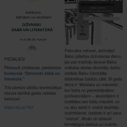
Februāra mēnesī, atzīmējot
Balvu pilsētas dzimšanas dienu,
PIEDALIES!
jau par tradīciju kļuvusi Balvu
Pārbaudi zināšanas, piedaloties
mākslas skolas skolotāju darbu
konkursā “Dzīvnieki dabā un
izstāde Balvu Centrālās
literatūrā.”
bibliotēkas Izstāžu zālē. Šī gada
tēma ir “Meistars un māceklis”,
Trīs pareizo atbilžu iesniedzējus
kur katrs no pieredzējušiem
izlozes kārtībā gaida nelielas
profesionāļiem – skolotājiem ir
balviņas!
izvēlējies sev kādu mācekli, un
https://ej.uz/7hj1
nu abu darbi ir nodoti skatītāju
izvērtēšanai. Izstādei ir arī sava
“odziņa”. Atnāc un izbaudi
brīnišķīgos darbus un izvērtē,