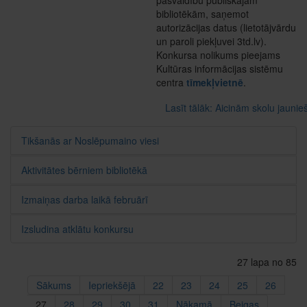
bibliotēkām, saņemot
autorizācijas datus (lietotājvārdu
un paroli piekļuvei 3td.lv).
Konkursa nolikums pieejams
Kultūras informācijas sistēmu
centra
tīmekļvietnē
.
Lasīt tālāk: Aicinām skolu jaunie
Tikšanās ar Noslēpumaino viesi
Aktivitātes bērniem bibliotēkā
Izmaiņas darba laikā februārī
Izsludina atklātu konkursu
27 lapa no 85
Sākums
Iepriekšējā
22
23
24
25
26
27
28
29
30
31
Nākamā
Beigas