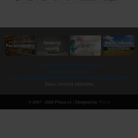
PIEKĻŪSTAMĪBAS PAZIŅOJUMS
SĪKDATŅU POLITIKA
BALVU NOVADA PAŠVALDĪBAS DATU PRIVĀTUMA POLITIKA
Balvu Centrālā bibliotēka
© 2007 - 2026 Phoca.cz | Designed by
Phoca