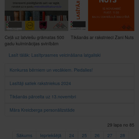
Ceļā uz latviešu grāmatas 500
Tikšanās ar rakstnieci Zani Nuts
gadu kulminācijas svinībām
Lasīt tālāk: Lasītprasmes veicināšana latgaliski
Konkurss bērniem un vecākiem. Piedalies!
Lasītāji satiek rakstniekus 2024
Tikšanās pārcelta uz 13.novembri
Māra Kreicberga personālizstāde
29 lapa no 85
Sākums
Iepriekšējā
24
25
26
27
28