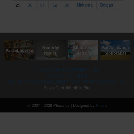
29
30
31
32
33
Nākamā
Beigas
PIEKĻŪSTAMĪBAS PAZIŅOJUMS
SĪKDATŅU POLITIKA
BALVU NOVADA PAŠVALDĪBAS DATU PRIVĀTUMA POLITIKA
Balvu Centrālā bibliotēka
© 2007 - 2026 Phoca.cz | Designed by
Phoca