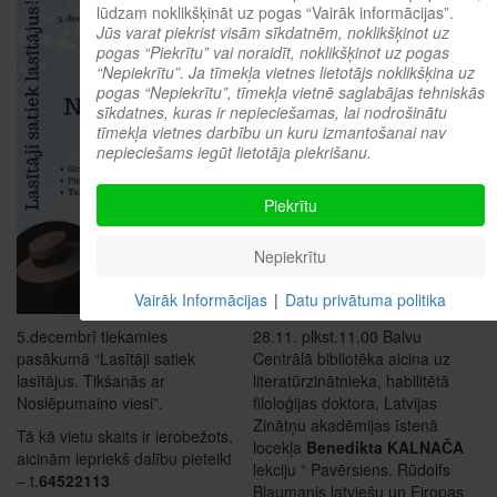
lūdzam noklikšķināt uz pogas “Vairāk informācijas”.
Jūs varat piekrist visām sīkdatnēm, noklikšķinot uz
pogas “Piekrītu” vai noraidīt, noklikšķinot uz pogas
“Nepiekrītu”. Ja tīmekļa vietnes lietotājs noklikšķina uz
pogas “Nepiekrītu”, tīmekļa vietnē saglabājas tehniskās
sīkdatnes, kuras ir nepieciešamas, lai nodrošinātu
tīmekļa vietnes darbību un kuru izmantošanai nav
nepieciešams iegūt lietotāja piekrišanu.
Piekrītu
Nepiekrītu
Vairāk Informācijas
|
Datu privātuma politika
5.decembrī tiekamies
28.11. plkst.11.00 Balvu
pasākumā “Lasītāji satiek
Centrālā bibliotēka aicina uz
lasītājus. Tikšanās ar
literatūrzinātnieka, habilitētā
Noslēpumaino viesi”.
filoloģijas doktora, Latvijas
Zinātņu akadēmijas īstenā
Tā kā vietu skaits ir ierobežots,
locekļa
Benedikta KALNAČA
aicinām iepriekš dalību pieteikt
lekciju “ Pavērsiens. Rūdolfs
– t.
64522113
Blaumanis latviešu un Eiropas