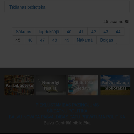
Tikšanās bibliotēkā
45 lapa no 85
Sākums
Iepriekšējā
40
41
42
43
44
45
46
47
48
49
Nākamā
Beigas
PIEKĻŪSTAMĪBAS PAZIŅOJUMS
SĪKDATŅU POLITIKA
BALVU NOVADA PAŠVALDĪBAS DATU PRIVĀTUMA POLITIKA
Balvu Centrālā bibliotēka