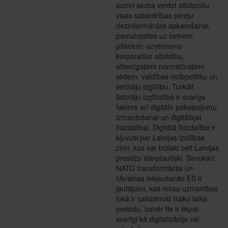
autori aicina veidot atbilstošu
visas sabiedrības pieeju
dezinformācijas apkarošanai,
pamatojoties uz četriem
pīlāriem: uzņēmumu
korporatīvo atbildību,
attiecīgajiem normatīvajiem
aktiem, valdības rīcībpolitiku un
lietotāju izglītību. Turklāt
lietotāju izglītotība ir svarīgs
faktors arī digitālo pakalpojumu
izmantošanai un digitālajai
līdzdalībai. Digitālā līdzdalība ir
kļuvusi par Latvijas izcilības
zīmi, kas var būtiski celt Latvijas
prestižu starptautiski. Savukārt
NATO transformācija un
Ukrainas iekļaušanās ES ir
jautājumi, kas mūsu uzmanības
lokā ir salīdzinoši īsāku laika
periodu, tomēr tie ir tikpat
svarīgi kā digitalizācija vai