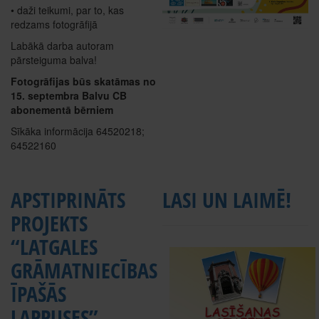
• daži teikumi, par to, kas
redzams fotogrāfijā
Labākā darba autoram
pārsteiguma balva!
Fotogrāfijas būs skatāmas no
15. septembra Balvu CB
abonementā bērniem
Sīkāka informācija 64520218;
64522160
APSTIPRINĀTS
LASI UN LAIMĒ!
PROJEKTS
“LATGALES
GRĀMATNIECĪBAS
ĪPAŠĀS
LAPPUSES”