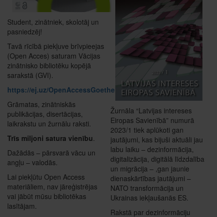
Student, zinātniek, skolotāj un
pasniedzēj!
Tavā rīcībā piekļuve brīvpieejas
(Open Acces) saturam Vācijas
zinātnisko bibliotēku kopējā
sarakstā (GVI).
https://ej.uz/OpenAccessGoethe
Grāmatas, zinātniskās
Žurnāla “Latvijas intereses
publikācijas, disertācijas,
Eiropas Savienībā” numurā
laikrakstu un žurnālu raksti.
2023/1 tiek aplūkoti gan
Trīs miljoni satura vienību
.
jautājumi, kas bijuši aktuāli jau
labu laiku – dezinformācija,
Dažādās – pārsvarā vācu un
digitalizācija, digitālā līdzdalība
angļu – valodās.
un migrācija – ,gan jaunie
Lai piekļūtu Open Access
dienaskārtības jautājumi –
materiāliem, nav jāreģistrējas
NATO transformācija un
vai jābūt mūsu bibliotēkas
Ukrainas iekļaušanās ES.
lasītājam.
Rakstā par dezinformāciju