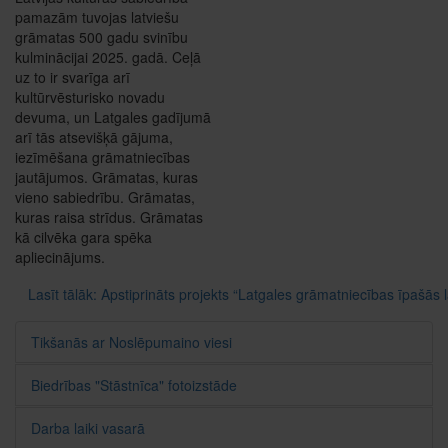
pamazām tuvojas latviešu
grāmatas 500 gadu svinību
kulminācijai 2025. gadā. Ceļā
uz to ir svarīga arī
kultūrvēsturisko novadu
devuma, un Latgales gadījumā
arī tās atsevišķā gājuma,
iezīmēšana grāmatniecības
jautājumos. Grāmatas, kuras
vieno sabiedrību. Grāmatas,
kuras raisa strīdus. Grāmatas
kā cilvēka gara spēka
apliecinājums.
Lasīt tālāk: Apstiprināts projekts “Latgales grāmatniecības īpašās
Tikšanās ar Noslēpumaino viesi
Biedrības "Stāstnīca" fotoizstāde
Darba laiki vasarā