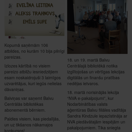
Kopumā saņēmām 106
atbildes, no kurām 10 bija pilnīgi
pareizas.
18. un 19. martā Balvu
Centrālajā bibliotēkā notika
Izlozes kārtībā no visiem
izglītojošas un vērtīgas lekcijas
pareizo atbilžu iesniedzējiem
digitālās un finanšu pratības
esam noskaidrojuši 3 laimīgos
nedēļas ietvaros.
uzvarētājus, kuri iegūs nelielas
dāvaniņas.
18. martā norisinājās lekcija
“NVA e-pakalpojumi”, kur
Balviņas var saņemt Balvu
Nodarbinātības valsts
Centrālās bibliotēkas
aģentūras Balvu filiāles vadītāja
abonementā bērniem.
Sandra Kindzule iepazīstināja ar
Paldies visiem, kas piedalījās,
NVA piedāvātajām iespējām un
un uz tikšanos nākamajos
pakalpojumiem. Tika sniegta
konkursos!