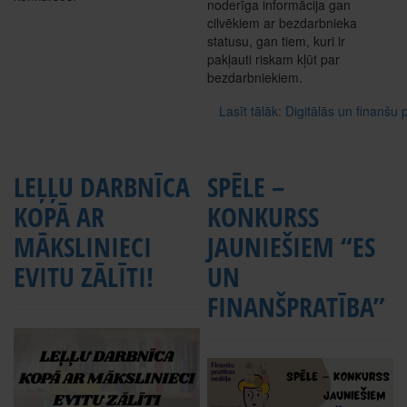
noderīga informācija gan
cilvēkiem ar bezdarbnieka
statusu, gan tiem, kuri ir
pakļauti riskam kļūt par
bezdarbniekiem.
Lasīt tālāk: Digitālās un finanšu
LEĻĻU DARBNĪCA
SPĒLE –
KOPĀ AR
KONKURSS
MĀKSLINIECI
JAUNIEŠIEM “ES
EVITU ZĀLĪTI!
UN
FINANŠPRATĪBA”