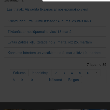
Lasīt tālāk: Aizvadīta tikšanās ar noslēpumaino viesi
Krustdūrienu izšuvumu izstāde ‘’Audumā iešūtais laiks’’
Tikšanās ar noslēpumaino viesi 13.martā
Evitas Zālītes leļļu izstāde no 2. marta līdz 25. martam
Konkurss bērniem un vecākiem no 2. marta līdz 19. martam
7 lapa no 85
Sākums
Iepriekšējā
2
3
4
5
6
7
8
9
10
11
Nākamā
Beigas