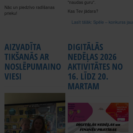
"naudas guru".
Nāc un piedzīvo radīšanas
Kas Tev jādara?
prieku!
Lasīt tālāk: Spēle – konkurss ja
AIZVADĪTA
DIGITĀLĀS
TIKŠANĀS AR
NEDĒĻAS 2026
NOSLĒPUMAINO
AKTIVITĀTES NO
VIESI
16. LĪDZ 20.
MARTAM