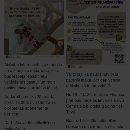
Aicinām interesentus uz radošu
un aizraujošu nodarbību, kurā
Vai zināji, ka nauda nav tikai
būs iespēja iepazīt leļļu
papīrīši makā, bet gan vesela
veidošanas pasauli un radīt
māksla, kā to pārvaldīt?
pašiem savus unikālos tēlus!
No 16. līdz 20. martam Finanšu
Nodarbība notiks 25. martā
pratības nedēļas ietvaros Balvu
plkst. 15.00 Balvu Centrālās
Centrālā bibliotēka izaicina tieši
bibliotēkas abonementā
Tevi!
bērniem.
Nāc uz bibliotēku, piedalies
Darbnīcu vadīs māksliniece
konkursā un pierādi, ka esi īsts
Evita Zālīte.