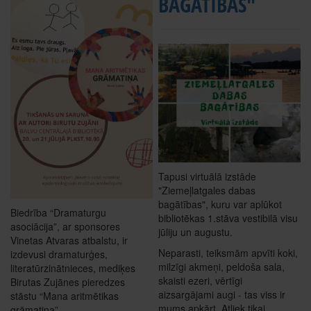
BAGĀTĪBAS"
Tapusi virtuālā izstāde
"Ziemeļlatgales dabas
bagātības", kuru var aplūkot
Biedrība “Dramaturgu
bibliotēkas 1.stāva vestibilā visu
asociācija”, ar sponsores
jūliju un augustu.
Vinetas Atvaras atbalstu, ir
Neparasti, teiksmām apvīti koki,
izdevusi dramaturģes,
milzīgi akmeņi, peldoša sala,
literatūrzinātnieces, mediķes
skaisti ezeri, vērtīgi
Birutas Zujānes pieredzes
aizsargājami augi - tas viss ir
stāstu “Mana aritmētikas
mums apkārt. Atliek tikai
grāmatiņa”.