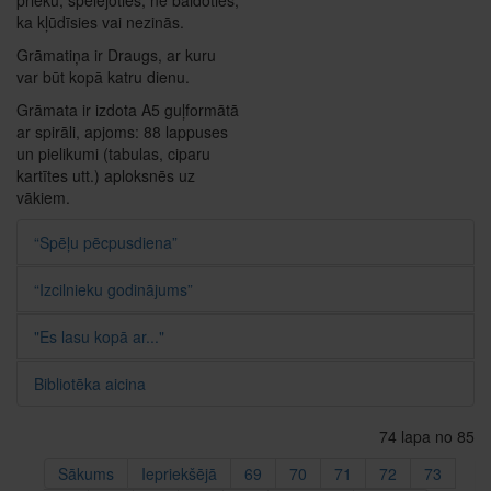
ka kļūdīsies vai nezinās.
Grāmatiņa ir Draugs, ar kuru
var būt kopā katru dienu.
Grāmata ir izdota A5 guļformātā
ar spirāli, apjoms: 88 lappuses
un pielikumi (tabulas, ciparu
kartītes utt.) aploksnēs uz
vākiem.
“Spēļu pēcpusdiena”
“Izcilnieku godinājums”
"Es lasu kopā ar..."
Bibliotēka aicina
74 lapa no 85
Sākums
Iepriekšējā
69
70
71
72
73