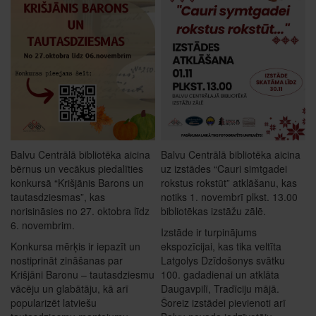
Balvu Centrālā bibliotēka aicina
Balvu Centrālā bibliotēka aicina
bērnus un vecākus piedalīties
uz izstādes “Cauri simtgadei
konkursā “Krišjānis Barons un
rokstus rokstūt” atklāšanu, kas
tautasdziesmas”, kas
notiks 1. novembrī plkst. 13.00
norisināsies no 27. oktobra līdz
bibliotēkas izstāžu zālē.
6. novembrim.
Izstāde ir turpinājums
Konkursa mērķis ir iepazīt un
ekspozīcijai, kas tika veltīta
nostiprināt zināšanas par
Latgolys Dzīdošonys svātku
Krišjāni Baronu – tautasdziesmu
100. gadadienai un atklāta
vācēju un glabātāju, kā arī
Daugavpilī, Tradīciju mājā.
popularizēt latviešu
Šoreiz izstādei pievienoti arī