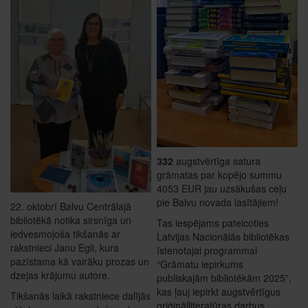
332
augstvērtīga satura
grāmatas par kopējo summu
4053 EUR jau uzsākušas ceļu
pie Balvu novada lasītājiem!
22. oktobrī Balvu Centrālajā
bibliotēkā notika sirsnīga un
Tas iespējams pateicoties
iedvesmojoša tikšanās ar
Latvijas Nacionālās bibliotēkas
rakstnieci Janu Egli, kura
īstenotajai programmai
pazīstama kā vairāku prozas un
“Grāmatu iepirkums
dzejas krājumu autore.
publiskajām bibliotēkām 2025”,
kas ļauj iepirkt augstvērtīgus
Tikšanās laikā rakstniece dalījās
oriģinālliteratūras darbus,