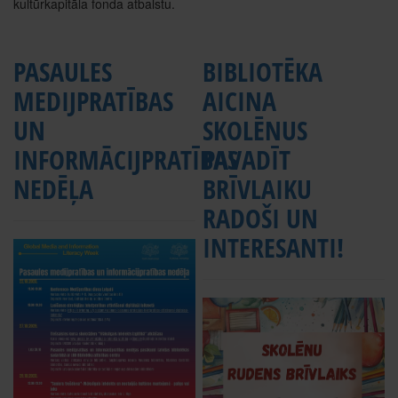
kultūrkapitāla fonda atbalstu.
PASAULES
BIBLIOTĒKA
MEDIJPRATĪBAS
AICINA
UN
SKOLĒNUS
INFORMĀCIJPRATĪBAS
PAVADĪT
NEDĒĻA
BRĪVLAIKU
RADOŠI UN
INTERESANTI!