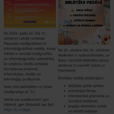
No 2025. gada 24. līdz 31.
oktobrim Latvijā norisinās
Pasaules medijpratības un
informācijpratības nedēļa, kuras
No 20. oktobra līdz 24. oktobrim
mērķis ir veicināt medijpratību
skolēniem ir rudens brīvlaiks, un
un informācijpratību sabiedrībā,
Balvu Centrālā bibliotēka aicina
lai uzlabotu cilvēku kritiskās
skolēnus to pavadīt radoši un
domāšanas prasmes
interesanti!
informācijas, mediju un
Brīvlaika nedēļā piedāvājam:
tehnoloģiju jautājumos.
dažādas galda spēles;
Seko līdzi aktivitātēm un kļūsti
animācijas filmas;
medijpratīgs arī Tu!
interesantas grāmatas un
Vairāk par pasākumiem gan
žurnālus lasīšanai;
klātienē, gan tiešsaistē lasi šeit:
iespēju darboties radoši
https://ej.uz/jkga
un attīstīt radošas