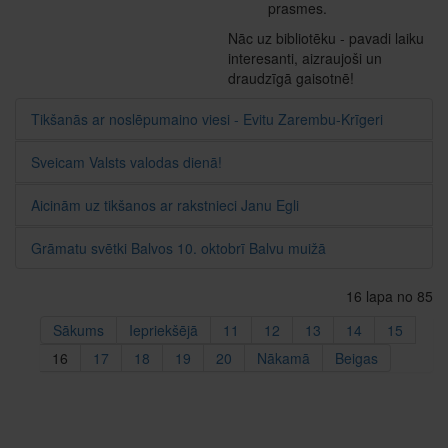
prasmes.
Nāc uz bibliotēku - pavadi laiku
interesanti, aizraujoši un
draudzīgā gaisotnē!
Tikšanās ar noslēpumaino viesi - Evitu Zarembu-Krīgeri
Sveicam Valsts valodas dienā!
Aicinām uz tikšanos ar rakstnieci Janu Egli
Grāmatu svētki Balvos 10. oktobrī Balvu muižā
16 lapa no 85
Sākums
Iepriekšējā
11
12
13
14
15
16
17
18
19
20
Nākamā
Beigas