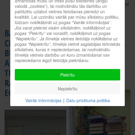
izmantotas mūsu un trešo pušu sīkdatnes (angļu
rokdarbu mantojumu, kas vieno
valodā „cookies”), lai nodrošinātu tās darbību un
paaudzes cauri simtgadei.
palīdzētu uzlabot vietnes lietošanas pieredzi un
kvalitāti. Lai uzzinātu vairāk par mūsu sīkdatņu politiku,
lūdzam noklikšķināt uz pogas “Vairāk informācijas”.
Jūs varat piekrist visām sīkdatnēm, noklikšķinot uz
BALVU
AUGSTVĒRTĪGAS
pogas “Piekrītu” vai noraidīt, noklikšķinot uz pogas
“Nepiekrītu”. Ja tīmekļa vietnes lietotājs noklikšķina uz
CENTRĀLAJĀ
GRĀMATAS CEĻĀ
pogas “Nepiekrītu”, tīmekļa vietnē saglabājas tehniskās
sīkdatnes, kuras ir nepieciešamas, lai nodrošinātu
BIBLIOTĒKĀ
PIE BALVU
tīmekļa vietnes darbību un kuru izmantošanai nav
AIZVADĪTA
NOVADA
nepieciešams iegūt lietotāja piekrišanu.
TIKŠANĀS AR
LASĪTĀJIEM
Piekrītu
RAKSTNIECI JANU
Nepiekrītu
EGLI
Vairāk Informācijas
|
Datu privātuma politika