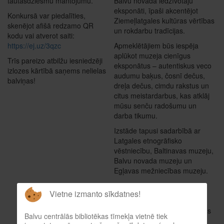
tautasdziesmu mantojumu.
Balvu novada iedzīvotāju
eksponāti, īpaši akcentējot
Konkursā var piedalīties,
Ziemeļlatgales kultūras vērtības
skenējot afišā redzamo QR
un rokdarbu tradīcijas.
kodu vai atverot saiti:
https://ej.uz/3qzc
Apmeklētājiem būs iespēja
aplūkot muzeja cienīgus
Trīs pareizo atbilžu iesniedzēji
eksponātus – autentiskus veco
izlozes kārtībā saņems nelielas
audumu baķus, čosnī dečus,
balviņas!
dreļa dečus, cimdu rakstus un
citus meistardarbus, kas atklāj
mūsu senču radošumu un
darba tikumu.
Izstāde tapusi sadarbībā ar
Latgales etnogrāfisko
vēstniecību, Baltinavas muzeju,
Balvu novada muzeju un
Egļavas mežniecības muzeju.
Izstāde būs skatāma līdz 30.
Vietne izmanto sīkdatnes!
novembrim.
Nāc un sajūti Latgales kultūras
Balvu centrālās bibliotēkas tīmekļa vietnē tiek
spēku, rakstu krāšņumu un