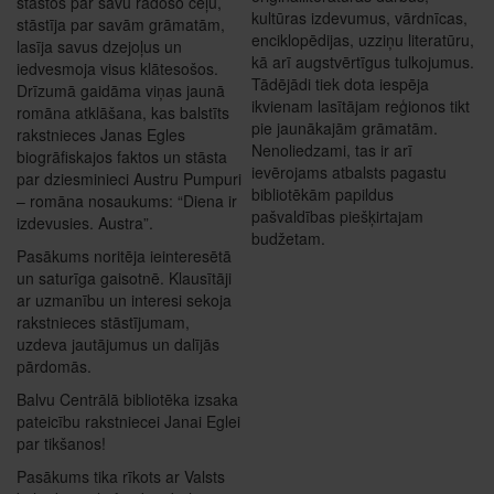
stāstos par savu radošo ceļu,
kultūras izdevumus, vārdnīcas,
stāstīja par savām grāmatām,
enciklopēdijas, uzziņu literatūru,
lasīja savus dzejoļus un
kā arī augstvērtīgus tulkojumus.
iedvesmoja visus klātesošos.
Tādējādi tiek dota iespēja
Drīzumā gaidāma viņas jaunā
ikvienam lasītājam reģionos tikt
romāna atklāšana, kas balstīts
pie jaunākajām grāmatām.
rakstnieces Janas Egles
Nenoliedzami, tas ir arī
biogrāfiskajos faktos un stāsta
ievērojams atbalsts pagastu
par dziesminieci Austru Pumpuri
bibliotēkām papildus
– romāna nosaukums: “Diena ir
pašvaldības piešķirtajam
izdevusies. Austra”.
budžetam.
Pasākums noritēja ieinteresētā
un saturīga gaisotnē. Klausītāji
ar uzmanību un interesi sekoja
rakstnieces stāstījumam,
uzdeva jautājumus un dalījās
pārdomās.
Balvu Centrālā bibliotēka izsaka
pateicību rakstniecei Janai Eglei
par tikšanos!
Pasākums tika rīkots ar Valsts