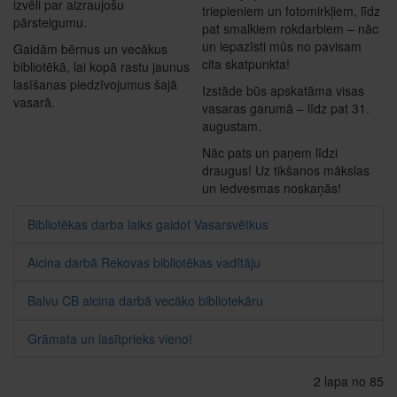
izvēli par aizraujošu
triepieniem un fotomirkļiem, līdz
pārsteigumu.
pat smalkiem rokdarbiem – nāc
un iepazīsti mūs no pavisam
Gaidām bērnus un vecākus
cita skatpunkta!
bibliotēkā, lai kopā rastu jaunus
lasīšanas piedzīvojumus šajā
Izstāde būs apskatāma visas
vasarā.
vasaras garumā – līdz pat 31.
augustam.
Nāc pats un paņem līdzi
draugus! Uz tikšanos mākslas
un iedvesmas noskaņās!
Bibliotēkas darba laiks gaidot Vasarsvētkus
Aicina darbā Rekovas bibliotēkas vadītāju
Balvu CB aicina darbā vecāko bibliotekāru
Grāmata un lasītprieks vieno!
2 lapa no 85