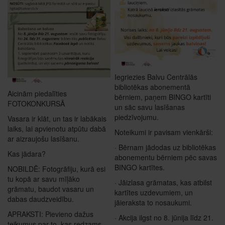
Iegriezies Balvu Centrālās
bibliotēkas abonementā
Aicinām piedalīties
bērniem, paņem BINGO kartīti
FOTOKONKURSĀ
un sāc savu lasīšanas
piedzīvojumu.
Vasara ir klāt, un tas ir labākais
laiks, lai apvienotu atpūtu dabā
Noteikumi ir pavisam vienkārši:
ar aizraujošu lasīšanu.
· Bērnam jādodas uz bibliotēkas
Kas jādara?
abonementu bērniem pēc savas
BINGO kartītes.
NOBILDĒ: Fotogrāfiju, kurā esi
tu kopā ar savu mīļāko
· Jāizlasa grāmatas, kas atbilst
grāmatu, baudot vasaru un
kartītes uzdevumiem, un
dabas daudzveidību.
jāieraksta to nosaukumi.
APRAKSTI: Pievieno dažus
· Akcija ilgst no 8. jūnija līdz 21.
teikumus par to, kas redzams