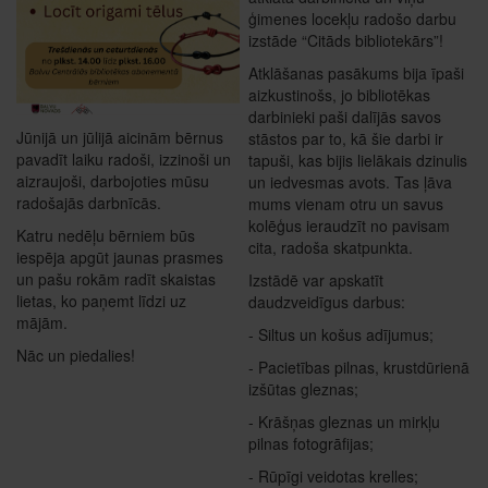
ģimenes locekļu radošo darbu
izstāde “Citāds bibliotekārs”!
Atklāšanas pasākums bija īpaši
aizkustinošs, jo bibliotēkas
darbinieki paši dalījās savos
Jūnijā un jūlijā aicinām bērnus
stāstos par to, kā šie darbi ir
pavadīt laiku radoši, izzinoši un
tapuši, kas bijis lielākais dzinulis
aizraujoši, darbojoties mūsu
un iedvesmas avots. Tas ļāva
radošajās darbnīcās.
mums vienam otru un savus
kolēģus ieraudzīt no pavisam
Katru nedēļu bērniem būs
cita, radoša skatpunkta.
iespēja apgūt jaunas prasmes
un pašu rokām radīt skaistas
Izstādē var apskatīt
lietas, ko paņemt līdzi uz
daudzveidīgus darbus:
mājām.
- Siltus un košus adījumus;
Nāc un piedalies!
- Pacietības pilnas, krustdūrienā
izšūtas gleznas;
- Krāšņas gleznas un mirkļu
pilnas fotogrāfijas;
- Rūpīgi veidotas krelles;