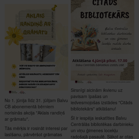
Sirsnīgi aicinām ikvienu uz
pavisam īpašas un
No 1. jūnija līdz 31. jūlijam Balvu
iedvesmojošas izstādes "Citāds
CB abonementā bērniem
bibliotekārs" atklāšanu!
norisinās akcija "Aklais randiņš
Šī ir iespēja ieskatīties Balvu
ar grāmatu".
Centrālās bibliotēkas darbinieku
Tās mērķis ir rosināt interesi par
un viņu ģimenes locekļu
lasīšanu, pārvēršot grāmatas
radošajā pasaulē. Sākot ar otas