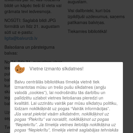
augustam.
bildē un kāpēc tieši šī vieta vai
Visi dalībnieki, kuri būs
grāmata tevi iedvesmoja.
izpildījuši uzdevumus, saņems
NOSŪTI: Saglabā bildi JPG
patīkamas balviņas.
formātā un līdz 21. augustam
Tiekamies bibliotēkā!
sūti uz e-pastu:
ligita@balvurcb.lv
Balsošana un pārsteiguma
balvas:
No 24. līdz 31. augustam visas
iesūtītās fotogrāfijas tiks
Vietne izmanto sīkdatnes!
publicētas mūsu Facebook lapā
balsošanai. Trīs fotogrāfijas,
Balvu centrālās bibliotēkas tīmekļa vietnē tiek
kuras saņems visvairāk
izmantotas mūsu un trešo pušu sīkdatnes (angļu
skatītāju reakciju (patīk/mīlu),
valodā „cookies”), lai nodrošinātu tās darbību un
iegūs jaukas pārsteiguma
palīdzētu uzlabot vietnes lietošanas pieredzi un
kvalitāti. Lai uzzinātu vairāk par mūsu sīkdatņu politiku,
balvas!
lūdzam noklikšķināt uz pogas “Vairāk informācijas”.
Uzvarētājus paziņosim 1.
Jūs varat piekrist visām sīkdatnēm, noklikšķinot uz
septembrī.
pogas “Piekrītu” vai noraidīt, noklikšķinot uz pogas
“Nepiekrītu”. Ja tīmekļa vietnes lietotājs noklikšķina uz
Tveriet skaistākos mirkļus, lasiet
pogas “Nepiekrītu”, tīmekļa vietnē saglabājas tehniskās