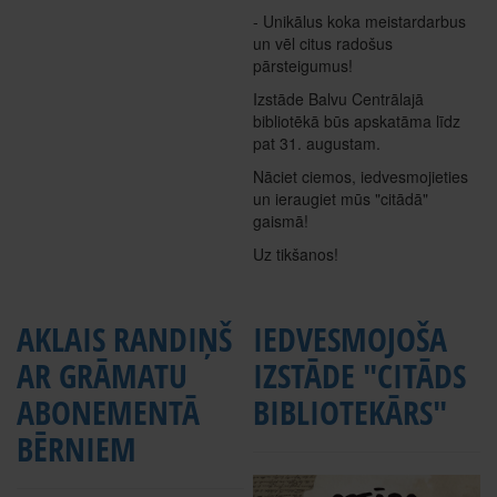
- Unikālus koka meistardarbus
un vēl citus radošus
pārsteigumus!
Izstāde Balvu Centrālajā
bibliotēkā būs apskatāma līdz
pat 31. augustam.
Nāciet ciemos, iedvesmojieties
un ieraugiet mūs "citādā"
gaismā!
Uz tikšanos!
AKLAIS RANDIŅŠ
IEDVESMOJOŠA
AR GRĀMATU
IZSTĀDE "CITĀDS
ABONEMENTĀ
BIBLIOTEKĀRS"
BĒRNIEM