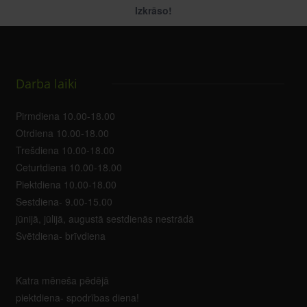
Izkrāso!
Darba laiki
Pirmdiena 10.00-18.00
Otrdiena 10.00-18.00
Trešdiena 10.00-18.00
Ceturtdiena 10.00-18.00
Piektdiena 10.00-18.00
Sestdiena- 9.00-15.00
jūnijā, jūlijā, augustā sestdienās nestrādā
Svētdiena- brīvdiena
Katra mēneša pēdējā
piektdiena- spodrības diena!