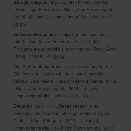
džungļu dārgumi
/ Ingo Zīgners ; no vācu valodas
tulkojusi Inga Karlsberga. - Rīga : Jāņa Rozes apgāds,
[2020]. - [Jelgava] : Jelgavas tipogrāfija. , ©2020. - 67,
[3] lpp.
Ziemassvētku gaidās
: dzejoļi bērniem / sastādījusi
Inta Kalniņa ; Initas Zērietes ilustrācijas ; Lilijas
Rimicānes mākslinieciskais noformējums. - Rīga : Avots,
[2019]. , ©2019. - 46, [2] lpp
Zīle, Kotrīna.
Samainītais
: mistisks romāns / Kotrīna
Zīle [teksts un ilustrācijas] ; no lietuviešu valodas
tulkojusi Dace Meiere ; literārā redaktore Renāte Punka.
- Rīga : Jāņa Rozes apgāds, [2019]. - Jelgava :
Jelgavas tipogrāfija. , ©2019. - 230, [1] lpp
Zvirgzdiņš, Juris, 1941-.
Rasas vasara
/ Juris
Zvirgzdiņš, Lina Dūdaite ; atbildīgā redaktore Inguna
Cepīte. - Rīga : Pētergailis, [2020]. - [Jelgava] :
Jelgavas tipogrāfija. - 52, [4] lpp.Rozes apgāds, [2019].