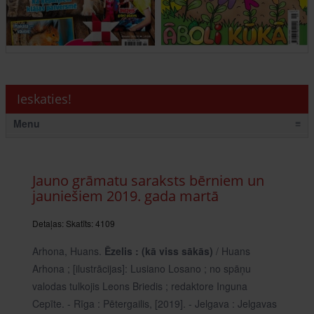
Ieskaties!
Menu
≡
Jauno grāmatu saraksts bērniem un
jauniešiem 2019. gada martā
Detaļas:
Skatīts: 4109
Arhona, Huans.
Ēzelis : (kā viss sākās)
/ Huans
Arhona ; [ilustrācijas]: Lusiano Losano ; no spāņu
valodas tulkojis Leons Briedis ; redaktore Inguna
Cepīte. - Rīga : Pētergailis, [2019]. - Jelgava : Jelgavas