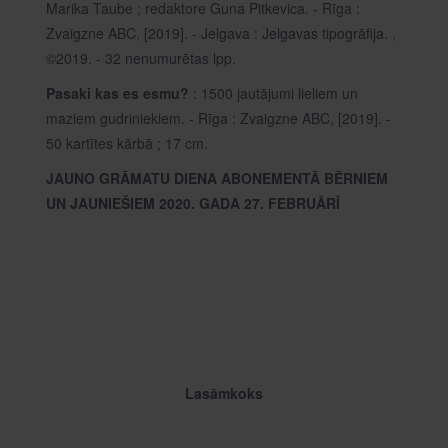
Marika Taube ; redaktore Guna Pitkevica. - Rīga :
Zvaigzne ABC, [2019]. - Jelgava : Jelgavas tipogrāfija. ,
©2019. - 32 nenumurētas lpp.
Pasaki kas es esmu?
: 1500 jautājumi lieliem un
maziem gudriniekiem. - Rīga : Zvaigzne ABC, [2019]. -
50 kartītes kārbā ; 17 cm.
JAUNO GRĀMATU DIENA ABONEME
N
TĀ BĒRNIEM
UN JAUNIEŠIEM 2020. GADA 27. FEBRUĀRĪ
Lasāmkoks