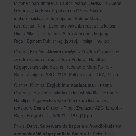
Miltone ; papildmateriālu autori Māršs Deiviss un Ouens
Džounss ; Andreas Filpotsas un Džona Stakija
mākslinieciskais noformējums ; Raiena Mārša
ilustrācijas ; Ninnī Landinas vāka ilustrācija ; tulkojusi
Diāna Alksne ; redaktore Antra Jansone ; Mojang. -
Rīga : Egmont Publishing, [2018]. - Itālija. - 95 lpp.
Olsone, Kristīna.
Akmens eņģeļi
/ Kristīna Olsone ; no
zviedru valodas tulkojusi Ieva Pudure ; Natālijas
Kugajevskas vāka dizains ; redaktore Māra Rune. -
Rīga : Zvaigzne ABC, 2015 (Poligrāfists). - 157, [1] lpp.
Olsone, Kristīna.
Ērgļuklints noslēpums
/ Kristīna
Olsone ; no zviedru valodas tulkojusi Mudīte Treimane ;
Natālijas Kugajevskas vāka dizains un ilustrācija ;
redaktore Daina Grūbe. - Rīga : Zvaigzne ABC, [2020]. -
Rīga : Poligrāfists. , ©2020. - 188, [1] lpp.
Pilkijs, Deivs.
Supervaronis kapteinis Apakšbiksis un
sensacionālā sāga par lielo Smirduli
: Deiva Pilkija