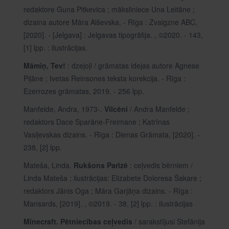
redaktore Guna Pitkevica ; māksliniece Una Leitāne ;
dizaina autore Māra Alševska. - Rīga : Zvaigzne ABC,
[2020]. - [Jelgava] : Jelgavas tipogrāfija. , ©2020. - 143,
[1] lpp. : ilustrācijas.
Māmiņ, Tev!
: dzejoļi / grāmatas idejas autore Agnese
Piļāne ; Ivetas Reinsones teksta korekcija. - Rīga :
Ezerrozes grāmatas, 2019. - 256 lpp.
Manfelde, Andra, 1973-.
Vilcēni
/ Andra Manfelde ;
redaktors Dace Sparāne-Freimane ; Katrīnas
Vasiļevskas dizains. - Rīga : Dienas Grāmata, [2020]. -
238, [2] lpp.
Mateša, Linda.
Rukšons Parīzē
: ceļvedis bērniem /
Linda Mateša ; ilustrācijas: Elizabete Doloresa Šakare ;
redaktors Jānis Oga ; Māra Garjāņa dizains. - Rīga :
Mansards, [2019]. , ©2019. - 38, [2] lpp. : ilustrācijas
Minecraft. Pētniecības ceļvedis
/ sarakstījusi Stefānija