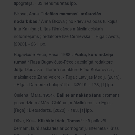
tipogrāfija. - 33 nenumurētas lpp.
Bikova, Anna.
"Ideālas mammas" attīstošās
nodarbības
/ Anna Bikova ; no krievu valodas tulkojusi
Inta Kalniņa ; Lilijas Rimicānes mākslinieciskais
noformējums ; redaktore Ilze Čerņevska. - Rīga : Avots,
[2020]. - 261 lpp.
Bugavičute-Pēce, Rasa, 1988-.
Puika, kurš redzēja
tumsā
/ Rasa Bugavičute-Pēce ; atbildīgā redaktore
Jūlija Dibovska ; literārā redaktore Elīna Kokareviča ;
māksliniece Zane Veldre. - Rīga : Latvijas Mediji, [2019].
- Rīga : Dardedze hologrāfija. , ©2019. - 173, [1] lpp.
Cielēna, Māra, 1954-.
Ballīte ar nakšņošanu
: romāns
pusaudžiem / Māra Cielēna ; māksliniece Ilze Egle. -
[Rīga] : Lietusdārzs, [2020]. - 183, [1] lpp.
Dūve, Kriss.
Klikšķini šeit, Tomas!
: kā palīdzēt
bērnam, kurš saskāries ar pornogrāfiju internetā / Kriss