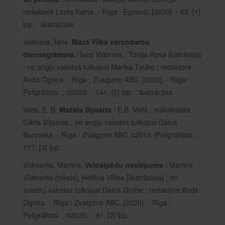
redaktore Linda Kalna. - Rīga : Egmont, [2020]. - 63, [1]
lpp. : ilustrācijas
Vaibravs, Īans.
Mazā Vilka varoņdarbu
dienasgrāmata
/ Īans Vaibravs ; Tonija Rosa ilustrācijas
; no angļu valodas tulkojusi Marika Taube ; redaktore
Anda Ogriņa. - Rīga : Zvaigzne ABC, [2020]. - Rīga :
Poligrāfists. , ©2020. - 141, [2] lpp. : ilustrācijas
Vaits, E. B.
Mazais Stjuarts
/ E.B. Vaits ; mākslinieks
Gārts Viljamss ; no angļu valodas tulkojusi Daina
Borovska. - Rīga : Zvaigzne ABC, c2014 (Poligrāfists). -
117, [3] lpp.
Vīdmarks, Martins.
Velosipēdu noslēpums
/ Martins
Vīdmarks [teksts], Helēna Villisa [ilustrācijas] ; no
zviedru valodas tulkojusi Daina Grūbe ; redaktore Anda
Ogriņa. - Rīga : Zvaigzne ABC, [2020]. - Rīga :
Poligrāfists. , ©2020. - 91, [2] lpp.