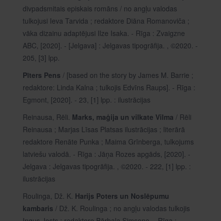
divpadsmitais episkais romāns / no angļu valodas
tulkojusi Ieva Tarvida ; redaktore Diāna Romanoviča ;
vāka dizainu adaptējusi Ilze Isaka. - Rīga : Zvaigzne
ABC, [2020]. - [Jelgava] : Jelgavas tipogrāfija. , ©2020. -
205, [3] lpp.
Pīters Pens
/ [based on the story by James M. Barrie ;
redaktore: Linda Kalna ; tulkojis Edvīns Raups]. - Rīga :
Egmont, [2020]. - 23, [1] lpp. : ilustrācijas
Reinausa, Rēli.
Marks, maģija un vilkate Vilma
/ Rēli
Reinausa ; Marjas Līsas Platsas ilustrācijas ; literārā
redaktore Renāte Punka ; Maima Grīnberga, tulkojums
latviešu valodā. - Rīga : Jāņa Rozes apgāds, [2020]. -
Jelgava : Jelgavas tipogrāfija. , ©2020. - 222, [1] lpp. :
ilustrācijas
Roulinga, Dž. K.
Harijs Poters un Noslēpumu
kambaris
/ Dž. K. Roulinga ; no angļu valodas tulkojis
Ingus Josts ; redaktore Bārbala Simsone. - Rīga :