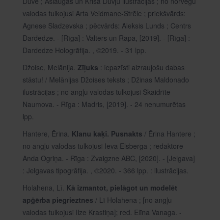
Dūve ; Ašlaugas un Krisa Dūvju ilustrācijas ; no norvēģu
valodas tulkojusi Arta Veidmane-Strēle ; priekšvārds:
Agnese Sladzevska ; pēcvārds: Aleksis Lunds ; Centrs
Dardedze. - [Rīga] : Valters un Rapa, [2019]. - [Rīga] :
Dardedze Hologrāfija. , ©2019. - 31 lpp.
Džoise, Melānija.
Zīļuks
: iepazīsti aizraujošu dabas
stāstu! / Melānijas Džoises teksts ; Džinas Maldonado
ilustrācijas ; no angļu valodas tulkojusi Skaidrīte
Naumova. - Rīga : Madris, [2019]. - 24 nenumurētas
lpp.
Hantere, Ērina.
Klanu kaķi. Pusnakts
/ Ērina Hantere ;
no angļu valodas tulkojusi Ieva Elsberga ; redaktore
Anda Ogriņa. - Rīga : Zvaigzne ABC, [2020]. - [Jelgava]
: Jelgavas tipogrāfija. , ©2020. - 366 lpp. : ilustrācijas.
Holahena, Lī.
Kā izmantot, pielāgot un modelēt
apģērba piegrieztnes
/ Lī Holahena ; [no angļu
valodas tulkojusi Ilze Krastiņa]; red. Elīna Vanaga. -