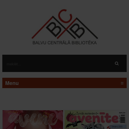
Menu
≡