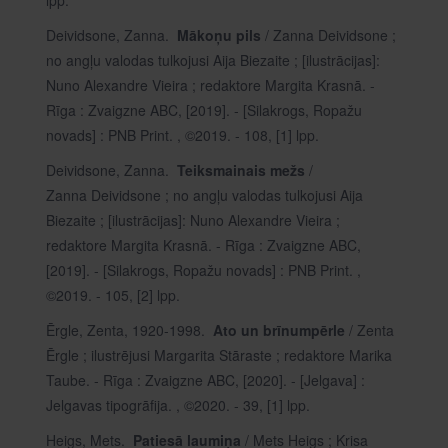
lpp.
Deividsone, Zanna.
Mākoņu pils
/ Zanna Deividsone ;
no angļu valodas tulkojusi Aija Biezaite ; [ilustrācijas]:
Nuno Alexandre Vieira ; redaktore Margita Krasnā. -
Rīga : Zvaigzne ABC, [2019]. - [Silakrogs, Ropažu
novads] : PNB Print. , ©2019. - 108, [1] lpp.
Deividsone, Zanna.
Teiksmainais mežs
/
Zanna Deividsone ; no angļu valodas tulkojusi Aija
Biezaite ; [ilustrācijas]: Nuno Alexandre Vieira ;
redaktore Margita Krasnā. - Rīga : Zvaigzne ABC,
[2019]. - [Silakrogs, Ropažu novads] : PNB Print. ,
©2019. - 105, [2] lpp.
Ērgle, Zenta, 1920-1998.
Ato un brīnumpērle
/ Zenta
Ērgle ; ilustrējusi Margarita Stāraste ; redaktore Marika
Taube. - Rīga : Zvaigzne ABC, [2020]. - [Jelgava] :
Jelgavas tipogrāfija. , ©2020. - 39, [1] lpp.
Heigs, Mets.
Patiesā laumiņa
/ Mets Heigs ; Krisa