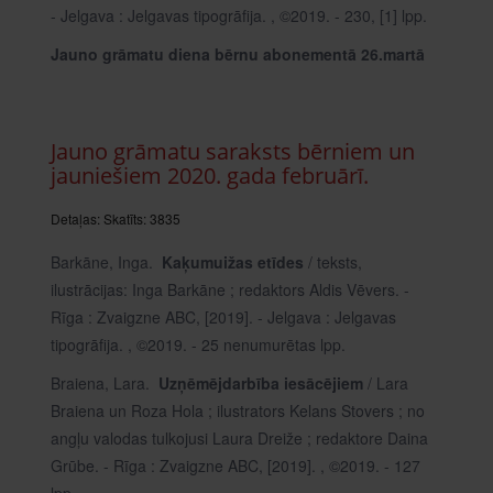
- Jelgava : Jelgavas tipogrāfija. , ©2019. - 230, [1] lpp.
Jauno grāmatu diena bērnu abonementā 26.martā
Jauno grāmatu saraksts bērniem un
jauniešiem 2020. gada februārī.
Detaļas:
Skatīts: 3835
Barkāne, Inga.
Kaķumuižas etīdes
/ teksts,
ilustrācijas: Inga Barkāne ; redaktors Aldis Vēvers. -
Rīga : Zvaigzne ABC, [2019]. - Jelgava : Jelgavas
tipogrāfija. , ©2019. - 25 nenumurētas lpp.
Braiena, Lara.
Uzņēmējdarbība iesācējiem
/ Lara
Braiena un Roza Hola ; ilustrators Kelans Stovers ; no
angļu valodas tulkojusi Laura Dreiže ; redaktore Daina
Grūbe. - Rīga : Zvaigzne ABC, [2019]. , ©2019. - 127