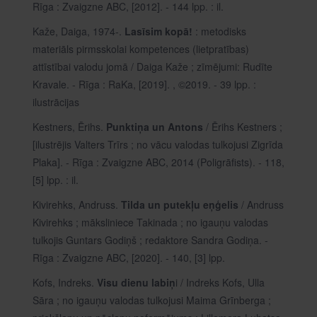
Rīga : Zvaigzne ABC, [2012]. - 144 lpp. : il.
Kaže, Daiga, 1974-.
Lasīsim kopā!
: metodisks
materiāls pirmsskolai kompetences (lietpratības)
attīstībai valodu jomā / Daiga Kaže ; zīmējumi: Rudīte
Kravale. - Rīga : RaKa, [2019]. , ©2019. - 39 lpp. :
ilustrācijas
Kestners, Ērihs.
Punktiņa un Antons
/ Ērihs Kestners ;
[ilustrējis Valters Trīrs ; no vācu valodas tulkojusi Zigrīda
Plaka]. - Rīga : Zvaigzne ABC, 2014 (Poligrāfists). - 118,
[5] lpp. : il.
Kivirehks, Andruss.
Tilda un putekļu eņģelis
/ Andruss
Kivirehks ; māksliniece Takinada ; no igauņu valodas
tulkojis Guntars Godiņš ; redaktore Sandra Godiņa. -
Rīga : Zvaigzne ABC, [2020]. - 140, [3] lpp.
Kofs, Indreks.
Visu dienu labiņ
i / Indreks Kofs, Ulla
Sāra ; no igauņu valodas tulkojusi Maima Grīnberga ;