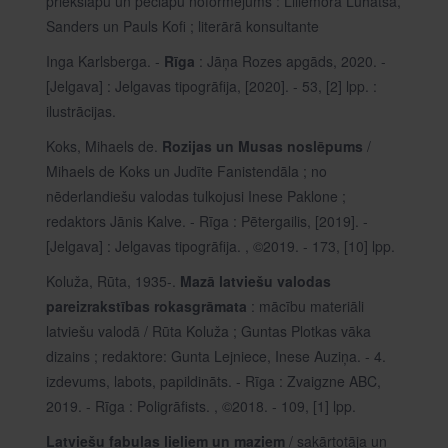
priekšlapu un pēclapu noformējums : Lillemora Luhatsa,
Sanders un Pauls Kofi ; literārā konsultante
Inga Karlsberga. -
Rīga
: Jāņa Rozes apgāds, 2020. -
[Jelgava] : Jelgavas tipogrāfija, [2020]. - 53, [2] lpp. :
ilustrācijas.
Koks, Mihaels de.
Rozijas un Musas noslēpums
/
Mihaels de Koks un Judīte Fanistendāla ; no
nēderlandiešu valodas tulkojusi Inese Paklone ;
redaktors Jānis Kalve. - Rīga : Pētergailis, [2019]. -
[Jelgava] : Jelgavas tipogrāfija. , ©2019. - 173, [10] lpp.
Koluža, Rūta, 1935-.
Mazā latviešu valodas
pareizrakstības rokasgrāmata
: mācību materiāli
latviešu valodā / Rūta Koluža ; Guntas Plotkas vāka
dizains ; redaktore: Gunta Lejniece, Inese Auziņa. - 4.
izdevums, labots, papildināts. - Rīga : Zvaigzne ABC,
2019. - Rīga : Poligrāfists. , ©2018. - 109, [1] lpp.
Latviešu fabulas lieliem un maziem
/ sakārtotāja un