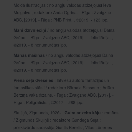
Molda ilustrācijas ; no angļu valodas atdzejojusi Ieva
Melgalve ; redaktore Anda Ogriņa. - Rīga : Zvaigzne
ABC, [2019]. - Rīga : PNB Print. , ©2019. - 123 lpp.
Mani dzīvnieciņi
/ no angļu valodas atdzejojusi Daina
Grūbe. - Rīga : Zvaigzne ABC, [2019]. - Lielbritānija. ,
©2019. - 8 nenumurētas lpp.
Manas mašīnas
/ no angļu valodas atdzejojusi Daina
Grūbe. - Rīga : Zvaigzne ABC, [2019]. - Lielbritānija. ,
©2019. - 8 nenumurētas lpp.
Piena ceļa dvēseles
: latviešu autoru fantāzijas un
fantastikas stāsti / redaktore Bārbala Simsone ; Artūra
Bērziņa vāka dizains. - Rīga : Zvaigzne ABC, [2017]. -
Rīga : Poligrāfists. , ©2017. - 288 lpp.
Skujiņš, Zigmunds, 1926-.
Gulta ar zelta kāju
: romāns
/ Zigmunds Skujiņš ; redaktore Gundega Sēja ;
priekšvārdu sarakstīja Guntis Berelis ; Vitas Lēnertes