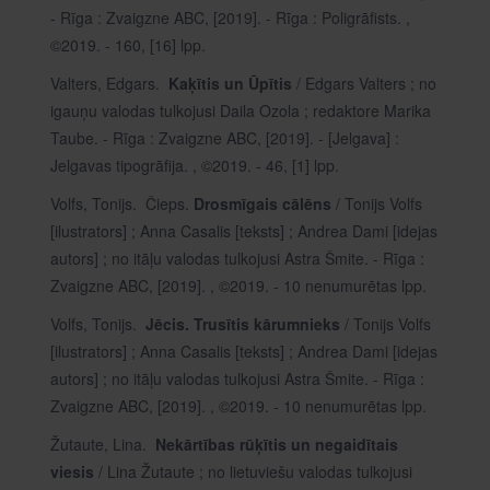
- Rīga : Zvaigzne ABC, [2019]. - Rīga : Poligrāfists. ,
©2019. - 160, [16] lpp.
Valters, Edgars.
Kaķītis un Ūpītis
/ Edgars Valters ; no
igauņu valodas tulkojusi Daila Ozola ; redaktore Marika
Taube. - Rīga : Zvaigzne ABC, [2019]. - [Jelgava] :
Jelgavas tipogrāfija. , ©2019. - 46, [1] lpp.
Volfs, Tonijs. Čieps.
Drosmīgais cālēns
/ Tonijs Volfs
[ilustrators] ; Anna Casalis [teksts] ; Andrea Dami [idejas
autors] ; no itāļu valodas tulkojusi Astra Šmite. - Rīga :
Zvaigzne ABC, [2019]. , ©2019. - 10 nenumurētas lpp.
Volfs, Tonijs.
Jēcis. Trusītis kārumnieks
/ Tonijs Volfs
[ilustrators] ; Anna Casalis [teksts] ; Andrea Dami [idejas
autors] ; no itāļu valodas tulkojusi Astra Šmite. - Rīga :
Zvaigzne ABC, [2019]. , ©2019. - 10 nenumurētas lpp.
Žutaute, Lina.
Nekārtības rūķītis un negaidītais
viesis
/ Lina Žutaute ; no lietuviešu valodas tulkojusi