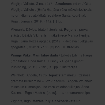
Viegliņa-Valliete, Gina, 1947-.
Atradenes stāsti
/ Gina
Viegliņa-Valliete ; [Emīla Garjāna vāka mākslinieciskais
noformējums ; atbildīgā redaktore Santa Kugrēna]. -
Rīga : Jumava, 2019. - 142, [1] lpp
Vikmanis, Dāvids, (datorinženieris).
Roņpils
: purva
stāsts / Dāvids Vikmanis ; māksliniece Marina Heniņa. -
Rīga : Jāņa Rozes apgāds, [2019]. - Jelgava : Jelgavas
tipogrāfija. , ©2019. - 108, [3] lpp. : ilustrācijas
Vinnijs Pūks. Mani labie darbi
/ tulkojis Edvīns Raups
; redaktore Linda Kalna ; Disney. - Rīga : Egmont
Publishing, [2019]. - 191, [1] lpp. : ilustrācijas
Weinhold, Angela, 1955-.
Iepazīstam mežu
: izzinoša
grāmata bērniem no 4 līdz 7 gadiem / Angela Weinhold,
teksts un ilustrācijas ; no vācu valodas tulkojusi Anna
Kuzina. - Rīga : Madris, [2019]. - 16 nenumurētas lpp.
Zīgners, Ingo.
Mazais Pūķis Kokosrieksts un