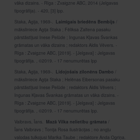
vāka dizains. - Rīga : Zvaigzne ABC, 2014 (Jelgavas
tipogrāfija). - 420, [3] lpp.
Staka, Agija, 1969-.
Laimīgais briedēns Bembijs
/
māksliniece Agija Staka ; Fēliksa Zaltena pasaku
pārstāstījusi Inese Pelūde ; Ingunas Kļavas Švankas
grāmatas un vāka dizains ; redaktors Aldis Vēvers. -
Rīga : Zvaigzne ABC, [2019]. - [Jelgava] : Jelgavas
tipogrāfija. , ©2019. - 17 nenumurētas lpp
Staka, Agija, 1969-.
Lidojošais zilonēns Dambo
/
māksliniece Agija Staka ; Helēnas Eibersonas pasaku
pārstāstījusi Inese Pelūde ; redaktors Aldis Vēvers ;
Ingunas Kļavas Švankas grāmatas un vāka dizains. -
Rīga : Zvaigzne ABC, [2019]. - [Jelgava] : Jelgavas
tipogrāfija. , ©2019. - 17 nenumurētas lpp.
Vaibravs, Īans.
Mazā Vilka nelietību grāmata
/
Īans Vaibravs ; Tonija Rosa ilustrācijas ; no angļu
valodas tulkojusi Marika Taube ; redaktore Anda Ogriņa.