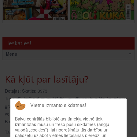
Ieskaties!
Menu
≡
Kā kļūt par lasītāju?
Detaļas:
Skatīts: 3973
Tev patīk lasīt grāmatas? Gribi iepazīties ar jaunākajām bērnu
Vietne izmanto sīkdatnes!
grāmatām, bet
veikalā tās ir dārgas?
Balvu centrālās bibliotēkas tīmekļa vietnē tiek
Bet varbūt Tev ir daudz brīva laika un Tu nezini kā to pavadīt?
izmantotas mūsu un trešo pušu sīkdatnes (angļu
valodā „cookies”), lai nodrošinātu tās darbību un
Tad Tev laiks kļūt par Bibliotēkas lasītāju!
palīdzētu uzlabot vietnes lietošanas pieredzi un