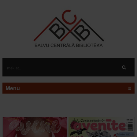
Menu
≡