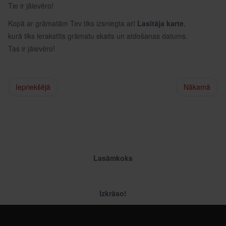
Tie ir jāievēro!
Kopā ar grāmatām Tev tiks izsniegta arī
Lasītāja karte
,
kurā tiks ierakstīts grāmatu skaits un atdošanas datums.
Tas ir jāievēro!
Iepriekšējā
Nākamā
Lasāmkoks
Izkrāso!