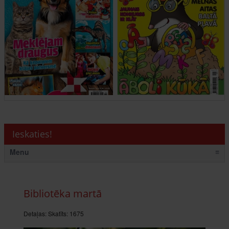
Ieskaties!
Menu
≡
Bibliotēka martā
Detaļas:
Skatīts: 1675