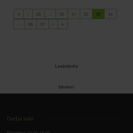
28
...
30
31
32
33
34
...
36
37
Lasāmkoks
Izkrāso!
Darba laiki
Pirmdiena 10.00-18.00