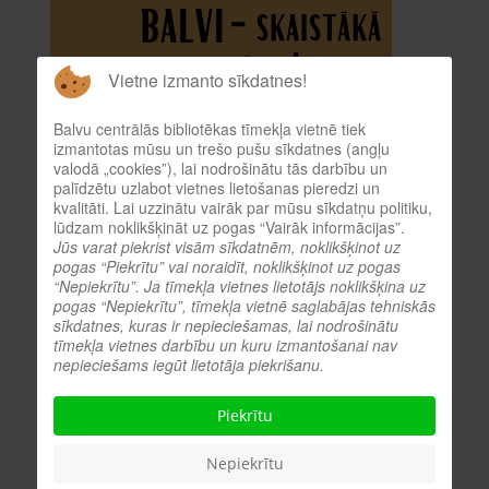
Vietne izmanto sīkdatnes!
Balvu centrālās bibliotēkas tīmekļa vietnē tiek
izmantotas mūsu un trešo pušu sīkdatnes (angļu
valodā „cookies”), lai nodrošinātu tās darbību un
palīdzētu uzlabot vietnes lietošanas pieredzi un
kvalitāti. Lai uzzinātu vairāk par mūsu sīkdatņu politiku,
lūdzam noklikšķināt uz pogas “Vairāk informācijas”.
Jūs varat piekrist visām sīkdatnēm, noklikšķinot uz
pogas “Piekrītu” vai noraidīt, noklikšķinot uz pogas
“Nepiekrītu”. Ja tīmekļa vietnes lietotājs noklikšķina uz
pogas “Nepiekrītu”, tīmekļa vietnē saglabājas tehniskās
sīkdatnes, kuras ir nepieciešamas, lai nodrošinātu
tīmekļa vietnes darbību un kuru izmantošanai nav
nepieciešams iegūt lietotāja piekrišanu.
Piekrītu
Nepiekrītu