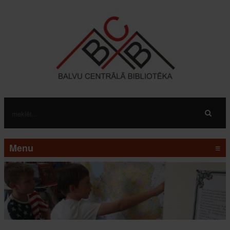
Menu
≡