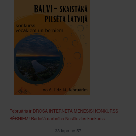
Februāris ir DROŠA INTERNETA MĒNESIS!
KONKURSS
BĒRNIEM!
Radošā darbnīca
Noslēdzies konkurss
33 lapa no 57