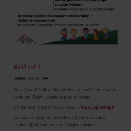
Balvi svin!
Detaļas:
Skatīts: 1699
Balvu Centrālā bibliotēka bērniem un vecākiem piedāvā
konkursu "Balvi - skaistākā pilsēta Latvijā".
Cik daudz tu zini par savu pilsētu? -
https://ej.uz/h2pb
Konkursa noslēgumā tiks izlozēti 3 pareizu atbilžu
iesniedzēji, kuri saņems motivācijas balviņas