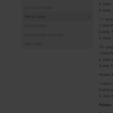
2. vieta
Jaunās grāmatas
3. vieta:
Bērnu žūrija
11+ gru
1.vieta M
Kļūsti lasītājs!
2.vieta: 
Interesantais Internets
3. vieta:
Mēs bildēs
15+ gru
1.vieta N
2. vieta
3.vieta 
Vecāku ž
1.vieta L
2.vieta 
3. vieta 
Paldies 