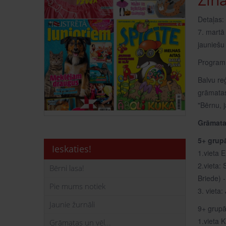
Detaļas:
7. martā 
jauniešu
Programma
Balvu reģ
grāmata
"Bērnu, 
Grāmata
5+ grup
Ieskaties!
1.vieta E
2.vieta: 
Bērni lasa!
Briede) 
Pie mums notiek
3. vieta:
Jaunie žurnāli
9+ grup
1.vieta 
Grāmatas un vēl...