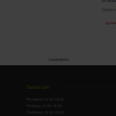
Uz tikš
Sīkāka in
Ieprie
Lasāmkoks
Darba laiki
Pirmdiena 10.00-18.00
Otrdiena 10.00-18.00
Trešdiena 10.00-18.00