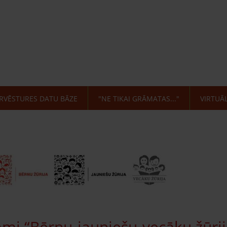
RVĒSTURES DATU BĀZE
"NE TIKAI GRĀMATAS..."
VIRTUĀ
mi “Bērnu-jauniešu-vecāku žūrija