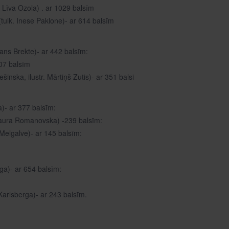
. Līva Ozola) . ar 1029 balsīm
. (tulk. Inese Paklone)- ar 614 balsīm
stians Brekte)- ar 442 balsīm:
407 balsīm
šinska, ilustr. Mārtiņš Zutis)- ar 351 balsi
)- ar 377 balsīm:
 Laura Romanovska) -239 balsīm:
 Melgalve)- ar 145 balsīm:
rga)- ar 654 balsīm:
Karlsberga)- ar 243 balsīm.