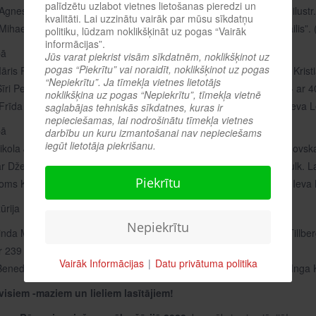
palīdzētu uzlabot vietnes lietošanas pieredzi un
: Agnese Vanaga – “
Plastmasas huligāni
”. “Jāņa Rozes apgāds” (ilustr
kvalitāti. Lai uzzinātu vairāk par mūsu sīkdatņu
 Mihaels de Koks – “
Rozija un Musa, meitene un zēns
”. “Pētergailis”
politiku, lūdzam noklikšķināt uz pogas “Vairāk
informācijas”.
pā
Jūs varat piekrist visām sīkdatnēm, noklikšķinot uz
pogas “Piekrītu” vai noraidīt, noklikšķinot uz pogas
āris Rungulis – “
Trīs nāves Mārtiņdienā
”. “Liels un mazs” (ilustr. Kri
“Nepiekrītu”. Ja tīmekļa vietnes lietotājs
Sīri Petešena – “
Burbulis
”. “Latvijas Mediji” (tulk. Māra Valpētere)- ar 
noklikšķina uz pogas “Nepiekrītu”, tīmekļa vietnē
 Frīda Nilsone – “
Ledusjūras pirāti
”. “Jāņa Rozes apgāds” (tulk. Ieva Le
saglabājas tehniskās sīkdatnes, kuras ir
nepieciešamas, lai nodrošinātu tīmekļa vietnes
pā
darbību un kuru izmantošanai nav nepieciešams
iegūt lietotāja piekrišanu.
ikola Jūna – “
Viss, itin viss
”. “Zvaigzne ABC” (tulk. Laura Romanovska
 ar Dženifera Nivena –
“Mūsu spožās dienas
”. “Zvaigzne ABC” (tulk.
Piekrītu
Toms Kreicbergs – “
Havanas kaķu karalis
”. “Zvaigzne ABC” (tulk. Ieva
ūrija
Nepiekrītu
inda Malelija Hanta – “
Zivs kokā
”. “Zvaigzne ABC” (tulk. Katrīna Tillbe
ar 239 balsīm: Andris Akmentiņš – “
Skolotāji
”. “Dienas Grāmata”.
Vairāk Informācijas
|
Datu privātuma politika
Benedikts Velss – “V
ientulības gals
”. “Jāņa Rozes apgāds” (tulk. Inga 
visiem -maziem un lieliem lasītājiem!