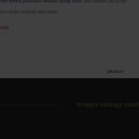
anos Bērnu-jauniešu-vecāku žūrijā 2020
, kas sāksies jau jūnijā!
formācija tuvākajā bibliotēkā!
kšējā
Izkrāso!
Izmēģini kataloga mobil