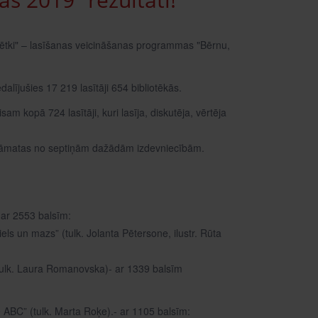
 svētki" – lasīšanas veicināšanas programmas "Bērnu,
alījušies 17 219 lasītāji 654 bibliotēkās.
m kopā 724 lasītāji, kuri lasīja, diskutēja, vērtēja
8 grāmatas no septiņām dažādām izdevniecībām.
 ar 2553 balsīm:
Liels un mazs” (tulk. Jolanta Pētersone, ilustr. Rūta
 (tulk. Laura Romanovska)- ar 1339 balsīm
e ABC” (tulk. Marta Roķe).- ar 1105 balsīm: