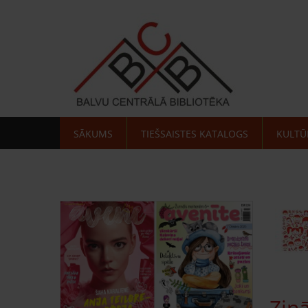
SĀKUMS
TIEŠSAISTES KATALOGS
KULTŪ
Zinā