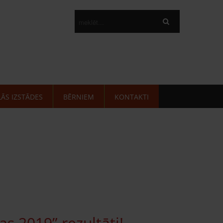
LĀS IZSTĀDES
BĒRNIEM
KONTAKTI
s 2019” rezultāti!