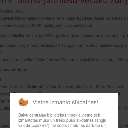
Skatīts: 3696
Latvijas Nacionālajā bibliotēkā norisinājās ikgadējie "Lielie lasīšanas
 un vecāku žūrija 2019" noslēgums un apbalvošana.
s statistika liecina, ka 2019. gadā žūrijā un lasīšanas maratonā ir pied
ionā šinī programmā iesaistījās 14 pagastu un 5 skolu bibliotēkas, pavisa
s!
jauniešu un vecāku žūrijas" aizvadītā gada kolekcijā bija iekļautas 2
s uzvarētājas:
ā
inata Carfati – “
Kaimiņi
”. “Jāņa Rozes apgāds” (tulk. Māra Poļakova).-
Sergejs Timofejevs – “
Pasaka par bruņinieku, kuram sāpēja zobi
”. “
Vietne izmanto sīkdatnes!
- ar 1647 balsīm.
 Jūdita Kopena, Marja Meijere – “
Grāmata Benijam
”. “Latvijas Mediji”
Balvu centrālās bibliotēkas tīmekļa vietnē tiek
ā
izmantotas mūsu un trešo pušu sīkdatnes (angļu
Klauss Hāgerups – “
valodā „cookies”), lai nodrošinātu tās darbību un
Meitene, kas gribēja izglābt grāmatas
”. “Zvaigzn