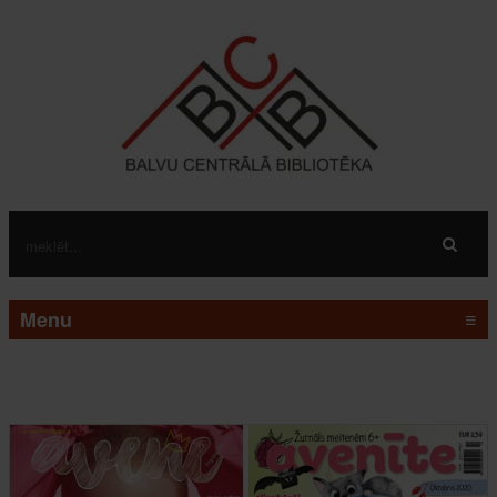
Menu
≡