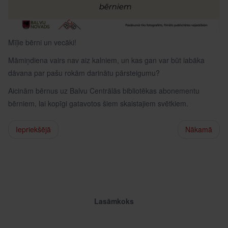
Mīļie bērni un vecāki!
Māmiņdiena vairs nav aiz kalniem, un kas gan var būt labāka
dāvana par pašu rokām darinātu pārsteigumu?
Aicinām bērnus uz Balvu Centrālās bibliotēkas abonementu
bērniem, lai kopīgi gatavotos šiem skaistajiem svētkiem.
Iepriekšējā
Nākamā
Lasāmkoks