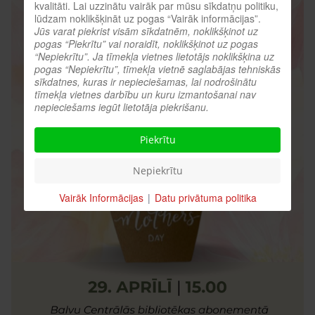
kvalitāti. Lai uzzinātu vairāk par mūsu sīkdatņu politiku,
lūdzam noklikšķināt uz pogas “Vairāk informācijas”.
Jūs varat piekrist visām sīkdatnēm, noklikšķinot uz
pogas “Piekrītu” vai noraidīt, noklikšķinot uz pogas
“Nepiekrītu”. Ja tīmekļa vietnes lietotājs noklikšķina uz
pogas “Nepiekrītu”, tīmekļa vietnē saglabājas tehniskās
sīkdatnes, kuras ir nepieciešamas, lai nodrošinātu
tīmekļa vietnes darbību un kuru izmantošanai nav
nepieciešams iegūt lietotāja piekrišanu.
Piekrītu
Nepiekrītu
Vairāk Informācijas
|
Datu privātuma politika