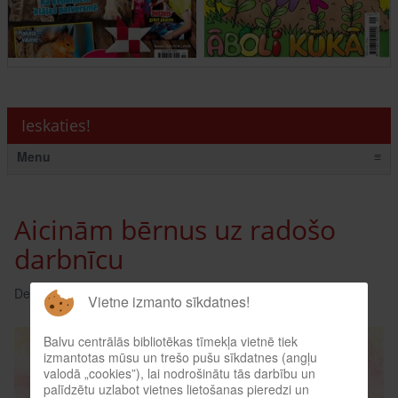
Ieskaties!
Menu
≡
Aicinām bērnus uz radošo
darbnīcu
Detaļas:
Skatīts: 241
Vietne izmanto sīkdatnes!
Balvu centrālās bibliotēkas tīmekļa vietnē tiek
izmantotas mūsu un trešo pušu sīkdatnes (angļu
valodā „cookies”), lai nodrošinātu tās darbību un
palīdzētu uzlabot vietnes lietošanas pieredzi un