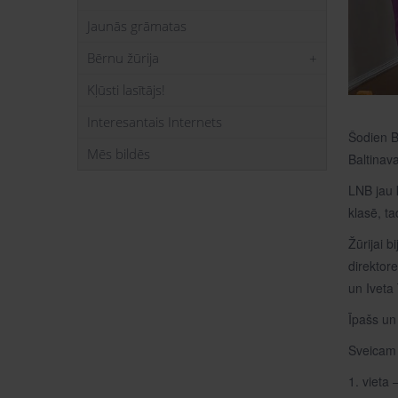
Jaunās grāmatas
Bērnu žūrija
Kļūsti lasītājs!
Interesantais Internets
Šodien Ba
Mēs bildēs
Baltinav
LNB jau 
klasē, ta
Žūrijai b
direktore
un Iveta 
Īpašs un
Sveicam š
1. vieta