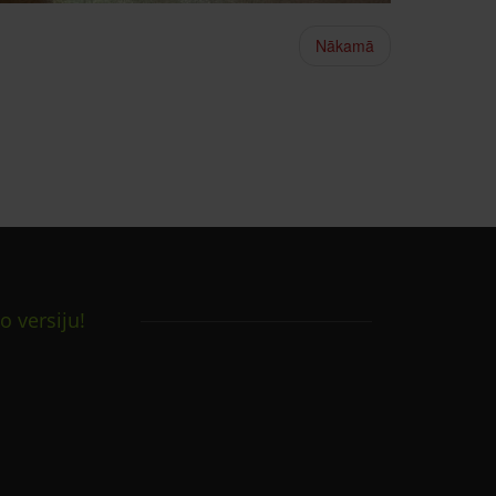
Nākamā
o versiju!