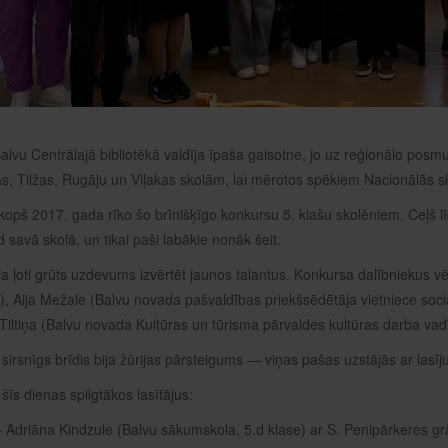
lvu Centrālajā bibliotēkā valdīja īpaša gaisotne, jo uz reģionālo posmu 
as, Tilžas, Rugāju un Viļakas skolām, lai mērotos spēkiem Nacionālās s
kopš 2017. gada rīko šo brīnišķīgo konkursu 5. klašu skolēniem. Ceļš l
d savā skolā, un tikai paši labākie nonāk šeit.
ija ļoti grūts uzdevums izvērtēt jaunos talantus. Konkursa dalībniekus v
), Aija Mežale (Balvu novada pašvaldības priekšsēdētāja vietniece sociāl
Tiltiņa (Balvu novada Kultūras un tūrisma pārvaldes kultūras darba vadī
 sirsnīgs brīdis bija žūrijas pārsteigums — viņas pašas uzstājās ar l
īs dienas spilgtākos lasītājus:
 – Adriāna Kindzule (Balvu sākumskola, 5.d klase) ar S. Penipārkeres g