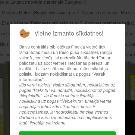
ionu Latgales novada starpfinālā Daugavpilī!
 – Marģers Melnis (Rugāju vidusskola) ar D. Valjamsa grāmatas “Mazais m
 – Emīls Kaņepe (Baltinavas vidusskola) ar D. Ozoliņas grāmatas “Vilka
Vietne izmanto sīkdatnes!
pecbalva un 4. vieta – Patrīcija Vizule (Balvu sākumskola, 5.d klase) a
ķus par Adriānu Daugavpilī, lai rudenī izdodas sasniegt lielo finālu Gai
Balvu centrālās bibliotēkas tīmekļa vietnē tiek
izmantotas mūsu un trešo pušu sīkdatnes (angļu
eks par visiem mūsu reģiona bērniem, kuri pierādīja, ka lasītprieks jopro
valodā „cookies”), lai nodrošinātu tās darbību un
palīdzētu uzlabot vietnes lietošanas pieredzi un
kvalitāti. Lai uzzinātu vairāk par mūsu sīkdatņu
politiku, lūdzam noklikšķināt uz pogas “Vairāk
informācijas”.
Jūs varat piekrist visām sīkdatnēm, noklikšķinot uz
pogas “Piekrītu” vai noraidīt, noklikšķinot uz pogas
“Nepiekrītu”. Ja tīmekļa vietnes lietotājs
noklikšķina uz pogas “Nepiekrītu”, tīmekļa vietnē
saglabājas tehniskās sīkdatnes, kuras ir
nepieciešamas, lai nodrošinātu tīmekļa vietnes
darbību un kuru izmantošanai nav nepieciešams
iegūt lietotāja piekrišanu.