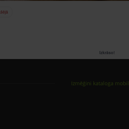
kšējā
Izkrāso!
Izmēģini kataloga mobil