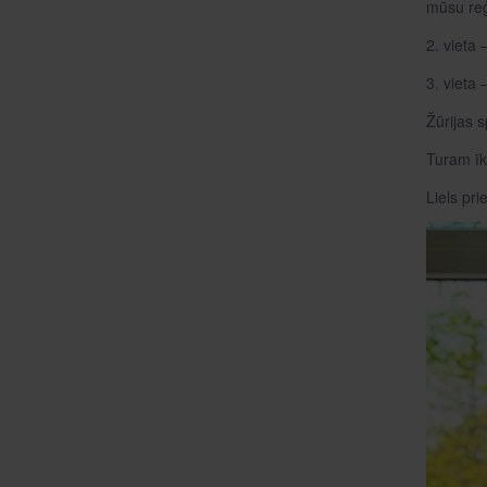
mūsu reģ
2. vieta
3. vieta
Žūrijas s
Turam īkš
Liels pri