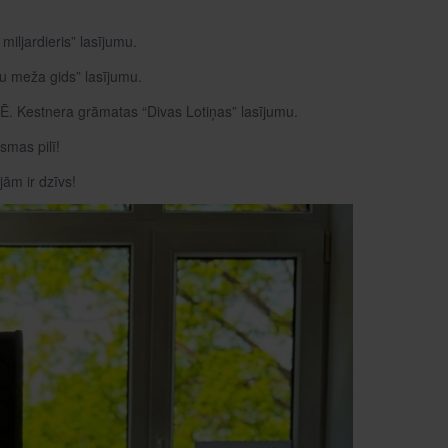
iljardieris” lasījumu.
ču meža gids” lasījumu.
r Ē. Kestnera grāmatas “Divas Lotiņas” lasījumu.
smas pilī!
jām ir dzīvs!