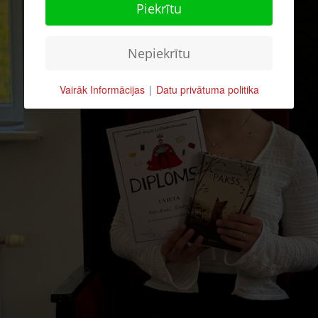
Piekrītu
Nepiekrītu
Vairāk Informācijas
|
Datu privātuma politika