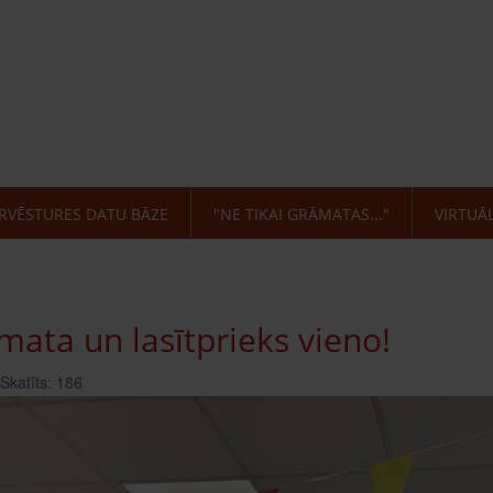
RVĒSTURES DATU BĀZE
"NE TIKAI GRĀMATAS..."
VIRTUĀ
mata un lasītprieks vieno!
Skatīts: 186