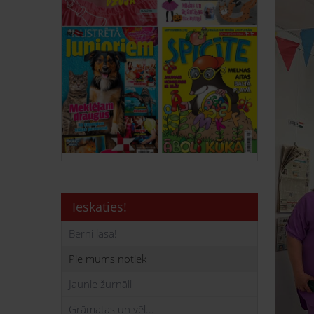
Ieskaties!
Bērni lasa!
Pie mums notiek
Jaunie žurnāli
Grāmatas un vēl...