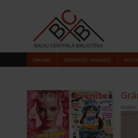
SĀKUMS
TIEŠSAISTES KATALOGS
KULTŪ
Grā
Detaļas: