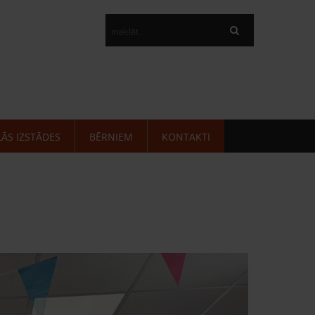
LĀS IZSTĀDES
BĒRNIEM
KONTAKTI