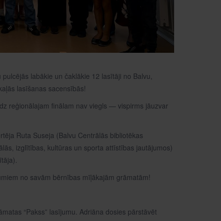
pulcējās labākie un čaklākie 12 lasītāji no Balvu,
kaļās lasīšanas sacensībās!
īdz reģionālajam finālam nav viegls — vispirms jāuzvar
ērtēja Ruta Suseja (Balvu Centrālās bibliotēkas
ās, izglītības, kultūras un sporta attīstības jautājumos)
tāja).
asījumiem no savām bērnības mīļākajām grāmatām!
rāmatas “Pakss” lasījumu. Adriāna dosies pārstāvēt