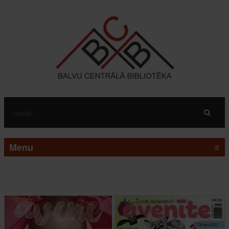
Menu
≡