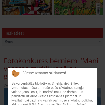
Ieskaties!
Menu
≡
Fotokonkurss bērniem "Mani
vasaras mirkļi kopā ar
Vietne izmanto sīkdatnes!
grāmatu"
Balvu centrālās bibliotēkas tīmekļa vietnē tiek
Detaļas:
Skatīts: 3199
izmantotas mūsu un trešo pušu sīkdatnes (angļu
valodā „cookies”), lai nodrošinātu tās darbību un
palīdzētu uzlabot vietnes lietošanas pieredzi un
kvalitāti. Lai uzzinātu vairāk par mūsu sīkdatņu politiku,
lūdzam noklikšķināt uz pogas “Vairāk informācijas”.