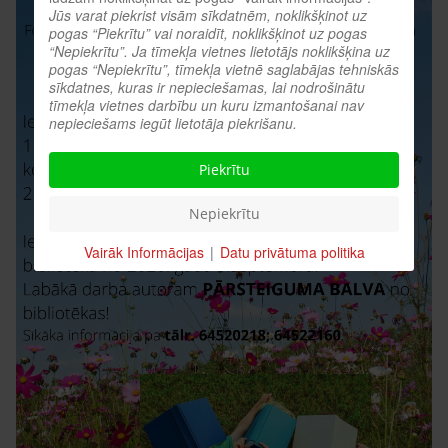
Jūs varat piekrist visām sīkdatnēm, noklikšķinot uz
pogas “Piekrītu” vai noraidīt, noklikšķinot uz pogas
“Nepiekrītu”. Ja tīmekļa vietnes lietotājs noklikšķina uz
pogas “Nepiekrītu”, tīmekļa vietnē saglabājas tehniskās
sīkdatnes, kuras ir nepieciešamas, lai nodrošinātu
tīmekļa vietnes darbību un kuru izmantošanai nav
nepieciešams iegūt lietotāja piekrišanu.
Piekrītu
Nepiekrītu
Vairāk Informācijas
|
Datu privātuma politika