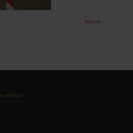
Nākamā
o versiju!