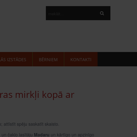
LĀS IZSTĀDES
BĒRNIEM
KONTAKTI
as mirkļi kopā ar
 attīstīt spēju saskatīt skaisto.
o un čaklo lasītāju
Madaru
un kārtīgo un apzinīgo