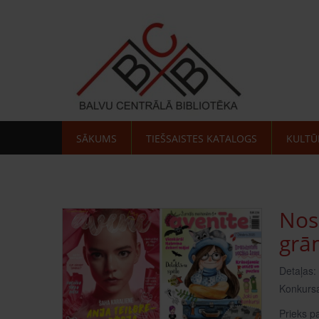
SĀKUMS
TIEŠSAISTES KATALOGS
KULTŪ
Nos
grā
Detaļas:
Konkursa 
Prieks p