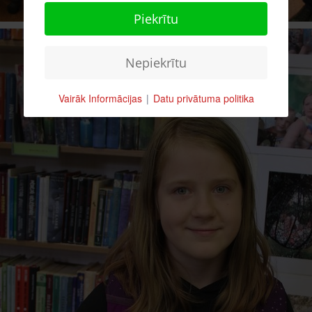
Piekrītu
Nepiekrītu
Vairāk Informācijas
|
Datu privātuma politika