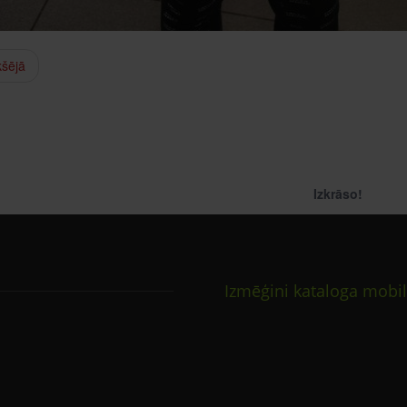
kšējā
Izkrāso!
Izmēģini kataloga mobil