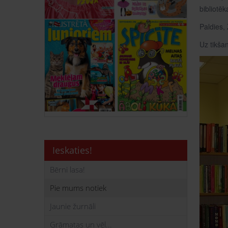
bibliotē
Paldies,
Uz tikša
Ieskaties!
Bērni lasa!
Pie mums notiek
Jaunie žurnāli
Grāmatas un vēl...