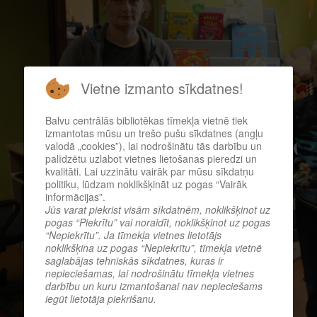
Vietne izmanto sīkdatnes!
Balvu centrālās bibliotēkas tīmekļa vietnē tiek
izmantotas mūsu un trešo pušu sīkdatnes (angļu
valodā „cookies”), lai nodrošinātu tās darbību un
palīdzētu uzlabot vietnes lietošanas pieredzi un
kvalitāti. Lai uzzinātu vairāk par mūsu sīkdatņu
politiku, lūdzam noklikšķināt uz pogas “Vairāk
informācijas”.
Jūs varat piekrist visām sīkdatnēm, noklikšķinot uz
pogas “Piekrītu” vai noraidīt, noklikšķinot uz pogas
“Nepiekrītu”. Ja tīmekļa vietnes lietotājs
noklikšķina uz pogas “Nepiekrītu”, tīmekļa vietnē
saglabājas tehniskās sīkdatnes, kuras ir
nepieciešamas, lai nodrošinātu tīmekļa vietnes
darbību un kuru izmantošanai nav nepieciešams
iegūt lietotāja piekrišanu.