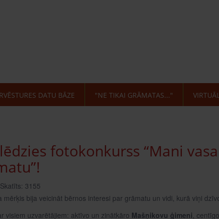
RVĒSTURES DATU BĀZE
"NE TIKAI GRĀMATAS..."
VIRTUĀ
lēdzies fotokonkurss “Mani vasar
matu”!
Skatīts: 3155
mērķis bija veicināt bērnos interesi par grāmatu un vidi, kurā viņi dzīvo;
ar visiem uzvarētājiem: aktīvo un zinātkāro
Mašņikovu ģimeni
, centīg