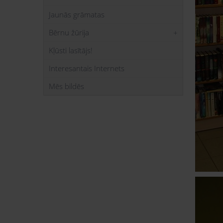
Jaunās grāmatas
Bērnu žūrija
Kļūsti lasītājs!
Interesantais Internets
Mēs bildēs