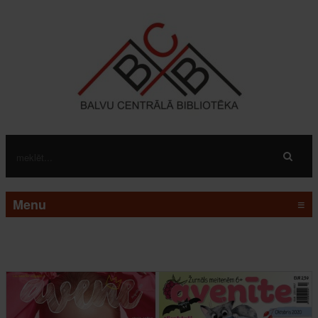
Menu
≡