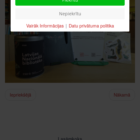
Nepiekrītu
Vairāk Informācijas
|
Datu privātuma politika
Iepriekšējā
Nākamā
Lasāmkoks