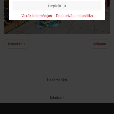
Nepiekrītu
Vairāk Informācijas
|
Datu privātuma politika
Iepriekšējā
Nākamā
Lasāmkoks
Izkrāso!