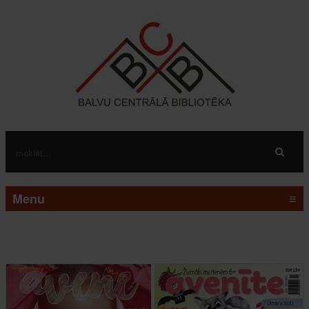
Menu
≡