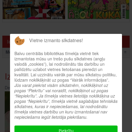
Vietne izmanto sīkdatnes!
Ieskaties!
Menu
≡
Balvu centrālās bibliotēkas tīmekļa vietnē tiek
izmantotas mūsu un trešo pušu sīkdatnes (angļu
valodā „cookies”), lai nodrošinātu tās darbību un
palīdzētu uzlabot vietnes lietošanas pieredzi un
Izstāde "Puķes manā dārzā"
kvalitāti. Lai uzzinātu vairāk par mūsu sīkdatņu politiku,
lūdzam noklikšķināt uz pogas “Vairāk informācijas”.
Jūs varat piekrist visām sīkdatnēm, noklikšķinot uz
Detaļas:
Skatīts: 1997
pogas “Piekrītu” vai noraidīt, noklikšķinot uz pogas
“Nepiekrītu”. Ja tīmekļa vietnes lietotājs noklikšķina uz
pogas “Nepiekrītu”, tīmekļa vietnē saglabājas tehniskās
sīkdatnes, kuras ir nepieciešamas, lai nodrošinātu
tīmekļa vietnes darbību un kuru izmantošanai nav
nepieciešams iegūt lietotāja piekrišanu.
Piekrītu