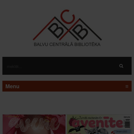
Menu
≡