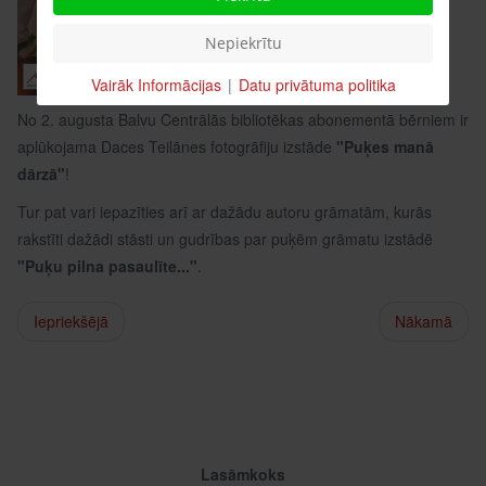
Nepiekrītu
Vairāk Informācijas
|
Datu privātuma politika
No 2. augusta Balvu Centrālās bibliotēkas abonementā bērniem ir
aplūkojama Daces Teilānes fotogrāfiju izstāde
"Puķes manā
dārzā"
!
Tur pat vari iepazīties arī ar dažādu autoru grāmatām, kurās
rakstīti dažādi stāsti un gudrības par puķēm grāmatu izstādē
"Puķu pilna pasaulīte..."
.
Iepriekšējā
Nākamā
Lasāmkoks