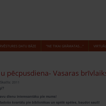
RVĒSTURES DATU BĀZE
"NE TIKAI GRĀMATAS..."
VIRTUĀ
ļu pēcpusdiena- Vasaras brīvlai
Skatīts: 2011
gi?
savu dienu interesantāku pie mums!
adošo kvartālu pie bibliotēkas un spēlē spēles, baudot sauli!