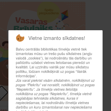
Vietne izmanto sīkdatnes!
Balvu centrālās bibliotēkas tīmekļa vietnē tiek
izmantotas mūsu un trešo pušu sīkdatnes (angļu
valodā „cookies”), lai nodrošinātu tās darbību un
palīdzētu uzlabot vietnes lietošanas pieredzi un
kvalitāti. Lai uzzinātu vairāk par mūsu sīkdatņu
politiku, lūdzam noklikšķināt uz pogas “Vairāk
informācijas”.
Jūs varat piekrist visām sīkdatnēm, noklikšķinot uz
pogas “Piekrītu” vai noraidīt, noklikšķinot uz pogas
“Nepiekrītu”. Ja tīmekļa vietnes lietotājs
noklikšķina uz pogas “Nepiekrītu”, tīmekļa vietnē
saglabājas tehniskās sīkdatnes, kuras ir
nepieciešamas, lai nodrošinātu tīmekļa vietnes
darbību un kuru izmantošanai nav nepieciešams
kšējā