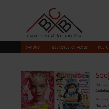
SĀKUMS
TIEŠSAISTES KATALOGS
KULTŪ
Spē
Detaļas:
Garlaicī
Padari 
Nāc uz R