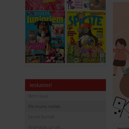
Ieskaties!
Bērni lasa!
Pie mums notiek
Jaunie žurnāli
Grāmatas un vēl...
Ieprie