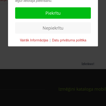
iegūt lietotāja piekrišanu.
Piekrītu
Nepiekrītu
Vairāk Informācijas
|
Datu privātuma politika
Izkrāso!
Izmēģini kataloga mobil