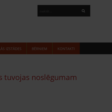
LĀS IZSTĀDES
BĒRNIEM
KONTAKTI
ks tuvojas noslēgumam