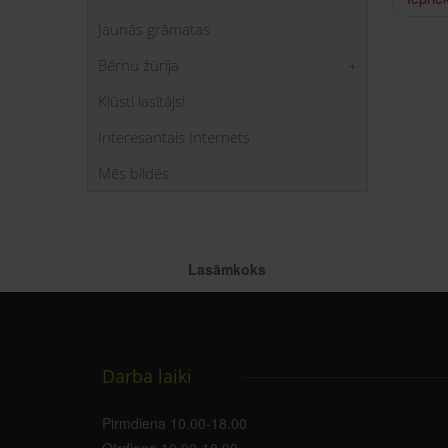
Jaunās grāmatas
Bērnu žūrija
Kļūsti lasītājs!
Interesantais Internets
Mēs bildēs
Lasāmkoks
Darba laiki
Pirmdiena 10.00-18.00