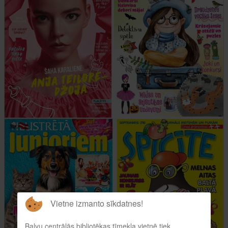
Vietne izmanto sīkdatnes!
Balvu centrālās bibliotēkas tīmekļa vietnē tiek