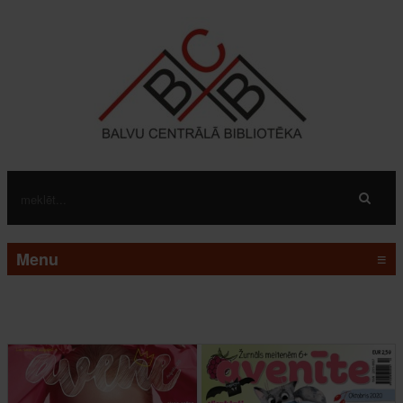
Menu
≡