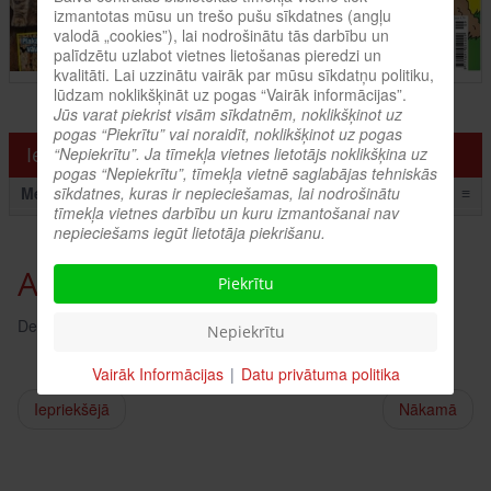
izmantotas mūsu un trešo pušu sīkdatnes (angļu
valodā „cookies”), lai nodrošinātu tās darbību un
palīdzētu uzlabot vietnes lietošanas pieredzi un
kvalitāti. Lai uzzinātu vairāk par mūsu sīkdatņu politiku,
lūdzam noklikšķināt uz pogas “Vairāk informācijas”.
Jūs varat piekrist visām sīkdatnēm, noklikšķinot uz
pogas “Piekrītu” vai noraidīt, noklikšķinot uz pogas
Ieskaties!
“Nepiekrītu”. Ja tīmekļa vietnes lietotājs noklikšķina uz
pogas “Nepiekrītu”, tīmekļa vietnē saglabājas tehniskās
sīkdatnes, kuras ir nepieciešamas, lai nodrošinātu
Menu
≡
tīmekļa vietnes darbību un kuru izmantošanai nav
nepieciešams iegūt lietotāja piekrišanu.
Aktivitātes bērniem februārī
Piekrītu
Detaļas:
Skatīts: 4110
Nepiekrītu
Vairāk Informācijas
|
Datu privātuma politika
Iepriekšējā
Nākamā