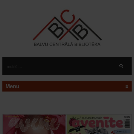
Menu
≡