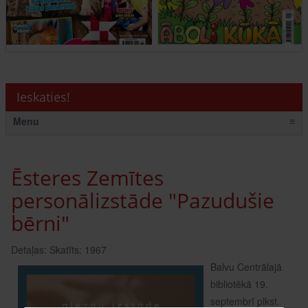
Ieskaties!
Menu
≡
Ēsteres Zemītes
personālizstāde "Pazudušie
bērni"
Detaļas:
Skatīts: 1967
Balvu Centrālajā
bibliotēkā 19.
septembrī plkst.