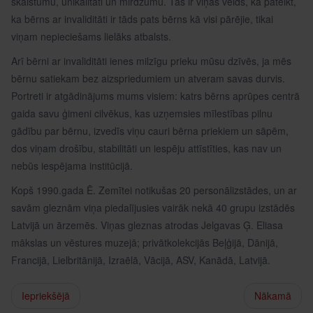
skaistumu, unikalitāti un mirdzumu. Tas ir viņas veids, kā pateikt,
ka bērns ar invaliditāti ir tāds pats bērns kā visi pārējie, tikai
viņam nepieciešams lielāks atbalsts.
Arī bērni ar invaliditāti ienes milzīgu prieku mūsu dzīvēs, ja mēs
bērnu satiekam bez aizspriedumiem un atveram savas durvis.
Portreti ir atgādinājums mums visiem: katrs bērns aprūpes centrā
gaida savu ģimeni cilvēkus, kas uzņemsies mīlestības pilnu
gādību par bērnu, izvedīs viņu cauri bērna priekiem un sāpēm,
dos viņam drošību, stabilitāti un iespēju attīstīties, kas nav un
nebūs iespējama institūcijā.
Kopš 1990.gada Ē. Zemītei notikušas 20 personālizstādes, un ar
savām gleznām viņa piedalījusies vairāk nekā 40 grupu izstādēs
Latvijā un ārzemēs. Viņas gleznas atrodas Jelgavas Ģ. Eliasa
mākslas un vēstures muzejā; privātkolekcijās Beļģijā, Dānijā,
Francijā, Lielbritānijā, Izraēlā, Vācijā, ASV, Kanādā, Latvijā.
Iepriekšējā
Nākamā