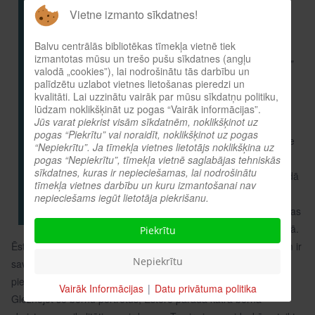
16:00 tiks atklāta
Vietne izmanto sīkdatnes!
Ēsteres Zemītes
Balvu centrālās bibliotēkas tīmekļa vietnē tiek
personālizstāde
izmantotas mūsu un trešo pušu sīkdatnes (angļu
"Pazudušie bērni"
valodā „cookies”), lai nodrošinātu tās darbību un
jeb Kapseļu ielas
palīdzētu uzlabot vietnes lietošanas pieredzi un
kvalitāti. Lai uzzinātu vairāk par mūsu sīkdatņu politiku,
aprūpes centra
lūdzam noklikšķināt uz pogas “Vairāk informācijas”.
bērnu portreti.
Jūs varat piekrist visām sīkdatnēm, noklikšķinot uz
pogas “Piekrītu” vai noraidīt, noklikšķinot uz pogas
Gleznotāja Ēstere
“Nepiekrītu”. Ja tīmekļa vietnes lietotājs noklikšķina uz
Zemīte pēdējos
pogas “Nepiekrītu”, tīmekļa vietnē saglabājas tehniskās
sīkdatnes, kuras ir nepieciešamas, lai nodrošinātu
četru gadus strādā
tīmekļa vietnes darbību un kuru izmantošanai nav
bērnu aprūpes
nepieciešams iegūt lietotāja piekrišanu.
centrā, kas atrodas
Kapseļu ielā, Rīgā.
Piekrītu
Ēstere stāsta: "Katrs bērns, kas šeit dzīvo, ir personība. Katram ir
Nepiekrītu
savs īpašais stāsts. Katrs šajā pasaulē nāk ar savu unikālo
pienesumu. Katram ir sava neatkārtojamā, vienīgā dzīve."
Vairāk Informācijas
|
Datu privātuma politika
Gleznojot šo bērnu portretus, Ēstere parāda katra bērna