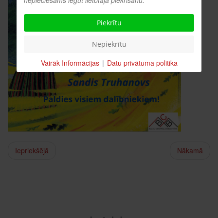
nepieciešams iegūt lietotāja piekrišanu.
Piekrītu
Nepiekrītu
Vairāk Informācijas
|
Datu privātuma politika
Iepriekšējā
Nākamā