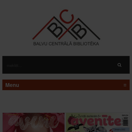
Menu
≡