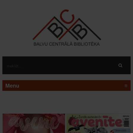
Menu
≡