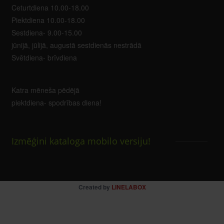
Ceturtdiena 10.00-18.00
Piektdiena 10.00-18.00
Sestdiena- 9.00-15.00
jūnijā, jūlijā, augustā sestdienās nestrādā
Svētdiena- brīvdiena
Katra mēneša pēdējā
piektdiena- spodrības diena!
Izmēģini kataloga mobilo versiju!
Created by
LINELABOX