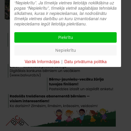
“Nepiekrītu”. Ja tīmekļa vietnes lietotājs noklikšķina uz
pogas “Nepiekrītu”, tīmekļa vietnē saglabājas tehniskās
sīkdatnes, kuras ir nepieciešamas, lai nodrošinātu
tīmekļa vietnes darbību un kuru izmantošanai nav
nepieciešams iegūt lietotāja piekrišanu.
Piekrītu
Nepiekrītu
Vairāk Informācijas
|
Datu privātuma politika