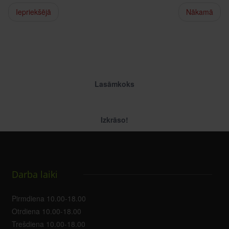
Iepriekšējā
Nākamā
Lasāmkoks
Izkrāso!
Darba laiki
Pirmdiena 10.00-18.00
Otrdiena 10.00-18.00
Trešdiena 10.00-18.00