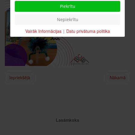
Piekrītu
Nepiekrītu
Vairāk Informācijas
|
Datu privātuma politika
Iepriekšējā
Nākamā
Lasāmkoks