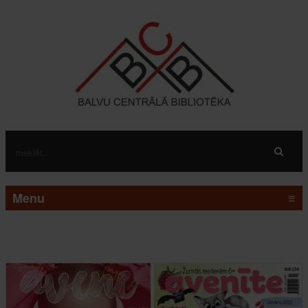
Menu
≡