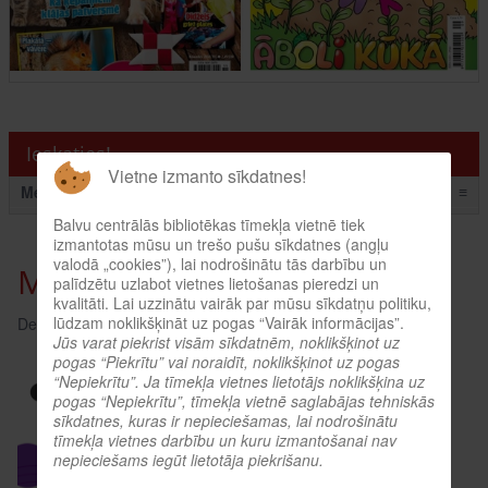
Ieskaties!
Vietne izmanto sīkdatnes!
Menu
≡
Balvu centrālās bibliotēkas tīmekļa vietnē tiek
izmantotas mūsu un trešo pušu sīkdatnes (angļu
valodā „cookies”), lai nodrošinātu tās darbību un
Mošķīšu ballīte bibliotēkā!
palīdzētu uzlabot vietnes lietošanas pieredzi un
kvalitāti. Lai uzzinātu vairāk par mūsu sīkdatņu politiku,
lūdzam noklikšķināt uz pogas “Vairāk informācijas”.
Detaļas:
Skatīts: 1791
Jūs varat piekrist visām sīkdatnēm, noklikšķinot uz
pogas “Piekrītu” vai noraidīt, noklikšķinot uz pogas
“Nepiekrītu”. Ja tīmekļa vietnes lietotājs noklikšķina uz
pogas “Nepiekrītu”, tīmekļa vietnē saglabājas tehniskās
sīkdatnes, kuras ir nepieciešamas, lai nodrošinātu
tīmekļa vietnes darbību un kuru izmantošanai nav
nepieciešams iegūt lietotāja piekrišanu.