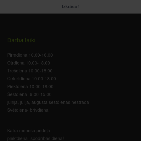
Izkrāso!
Darba laiki
Pirmdiena 10.00-18.00
Otrdiena 10.00-18.00
Trešdiena 10.00-18.00
Ceturtdiena 10.00-18.00
Piektdiena 10.00-18.00
Sestdiena- 9.00-15.00
jūnijā, jūlijā, augustā sestdienās nestrādā
Svētdiena- brīvdiena
Katra mēneša pēdējā
piektdiena- spodrības diena!