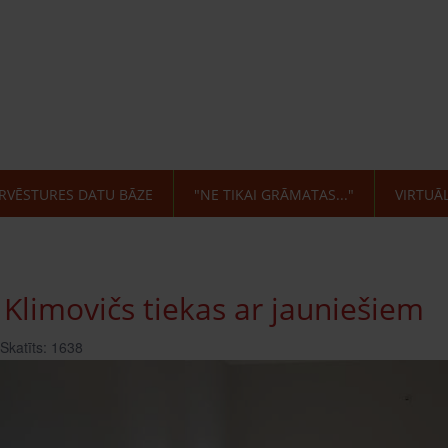
RVĒSTURES DATU BĀZE
"NE TIKAI GRĀMATAS..."
VIRTUĀ
 Klimovičs tiekas ar jauniešiem
Skatīts: 1638