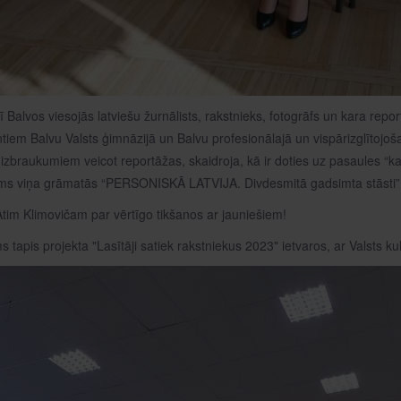
ī Balvos viesojās latviešu žurnālists, rakstnieks, fotogrāfs un kara report
tiem Balvu Valsts ģimnāzijā un Balvu profesionālajā un vispārizglītojoša
izbraukumiem veicot reportāžas, skaidroja, kā ir doties uz pasaules “kar
ms viņa grāmatās “PERSONISKĀ LATVIJA. Divdesmitā gadsimta stāsti” un
Atim Klimovičam par vērtīgo tikšanos ar jauniešiem!
tapis projekta "Lasītāji satiek rakstniekus 2023" ietvaros, ar Valsts kul