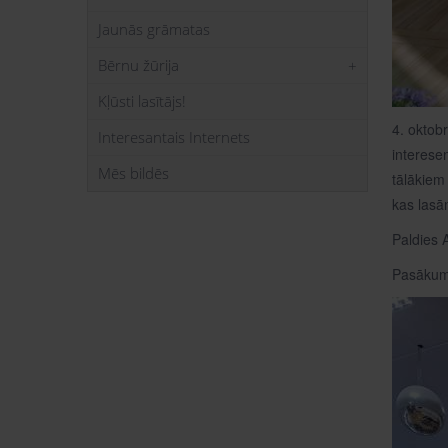
Jaunās grāmatas
Bērnu žūrija
Kļūsti lasītājs!
4. oktobr
Interesantais Internets
interesen
Mēs bildēs
tālākiem 
kas lasā
Paldies 
Pasākums 