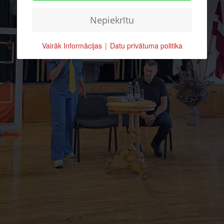
Nepiekrītu
Vairāk Informācijas
|
Datu privātuma politika