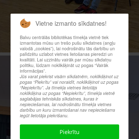
Vietne izmanto sīkdatnes!
Balvu centrālās bibliotēkas tīmekļa vietnē tiek
izmantotas mūsu un trešo pušu sīkdatnes (angļu
valodā „cookies”), lai nodrošinātu tās darbību un
palīdzētu uzlabot vietnes lietošanas pieredzi un
kvalitāti. Lai uzzinātu vairāk par mūsu sīkdatņu
politiku, lūdzam noklikšķināt uz pogas “Vairāk
informācijas”.
Jūs varat piekrist visām sīkdatnēm, noklikšķinot uz
pogas “Piekrītu” vai noraidīt, noklikšķinot uz pogas
“Nepiekrītu”. Ja tīmekļa vietnes lietotājs
noklikšķina uz pogas “Nepiekrītu”, tīmekļa vietnē
saglabājas tehniskās sīkdatnes, kuras ir
nepieciešamas, lai nodrošinātu tīmekļa vietnes
darbību un kuru izmantošanai nav nepieciešams
iegūt lietotāja piekrišanu.
Piekrītu