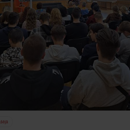
kšējā