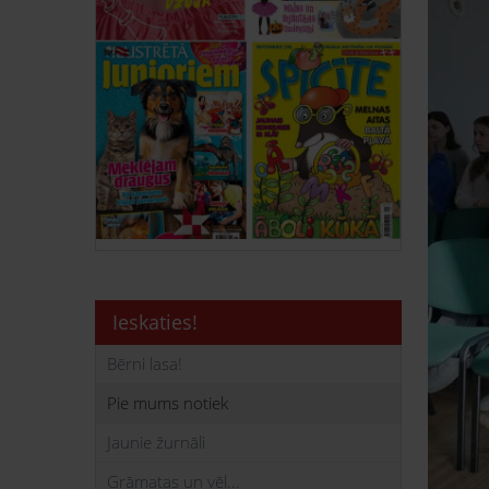
Ieskaties!
Bērni lasa!
Pie mums notiek
Jaunie žurnāli
Grāmatas un vēl...