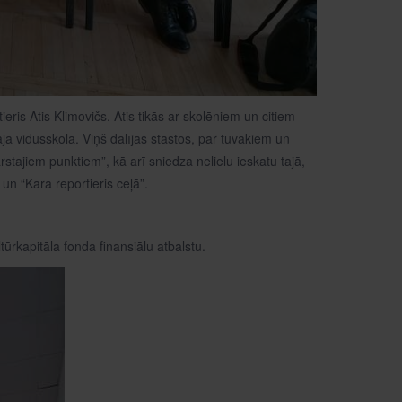
ieris Atis Klimovičs. Atis tikās ar skolēniem un citiem
jā vidusskolā. Viņš dalījās stāstos, par tuvākiem un
stajiem punktiem”, kā arī sniedza nelielu ieskatu tajā,
 “Kara reportieris ceļā”.
tūrkapitāla fonda finansiālu atbalstu.