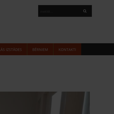
LĀS IZSTĀDES
BĒRNIEM
KONTAKTI