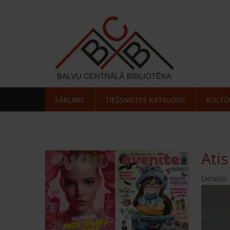
SĀKUMS
TIEŠSAISTES KATALOGS
KULTŪ
Atis
Detaļas: