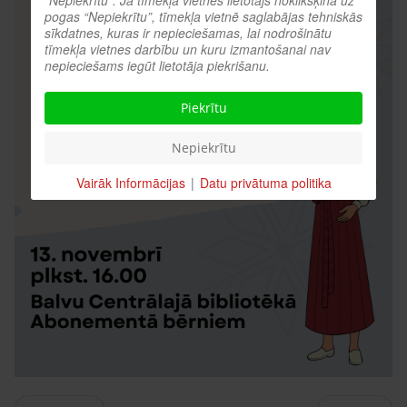
“Nepiekrītu”. Ja tīmekļa vietnes lietotājs noklikšķina uz
pogas “Nepiekrītu”, tīmekļa vietnē saglabājas tehniskās
sīkdatnes, kuras ir nepieciešamas, lai nodrošinātu
tīmekļa vietnes darbību un kuru izmantošanai nav
nepieciešams iegūt lietotāja piekrišanu.
Piekrītu
Nepiekrītu
Vairāk Informācijas
|
Datu privātuma politika