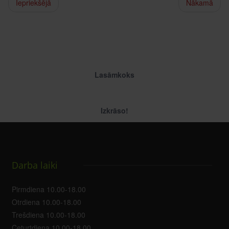
Iepriekšējā
Nākamā
Lasāmkoks
Izkrāso!
Darba laiki
Pirmdiena 10.00-18.00
Otrdiena 10.00-18.00
Trešdiena 10.00-18.00
Ceturtdiena 10.00-18.00