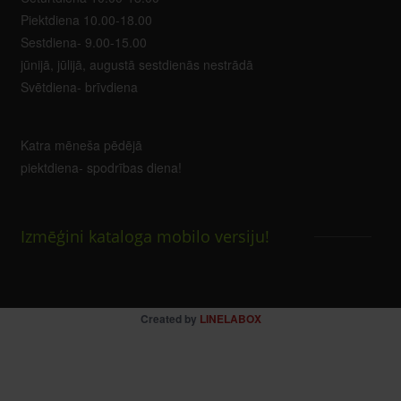
Piektdiena 10.00-18.00
Sestdiena- 9.00-15.00
jūnijā, jūlijā, augustā sestdienās nestrādā
Svētdiena- brīvdiena
Katra mēneša pēdējā
piektdiena- spodrības diena!
Izmēģini kataloga mobilo versiju!
Created by
LINELABOX