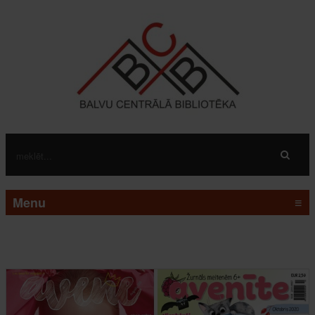
Menu
≡