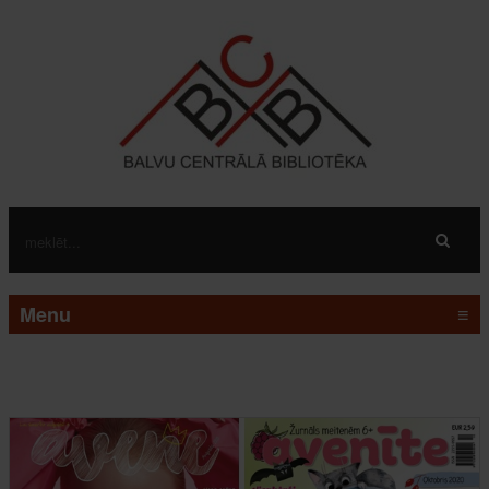
Menu
≡