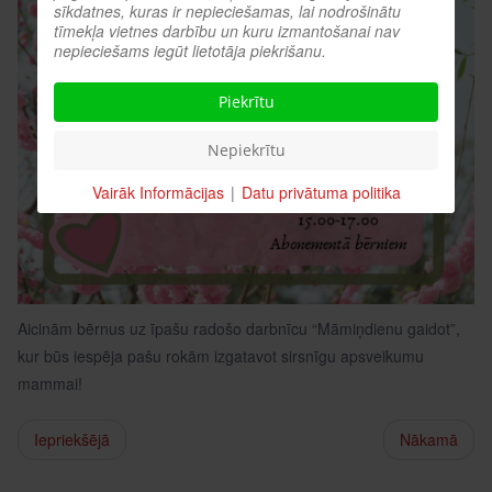
sīkdatnes, kuras ir nepieciešamas, lai nodrošinātu
tīmekļa vietnes darbību un kuru izmantošanai nav
nepieciešams iegūt lietotāja piekrišanu.
Piekrītu
Nepiekrītu
Vairāk Informācijas
|
Datu privātuma politika
Aicinām bērnus uz īpašu radošo darbnīcu “Māmiņdienu gaidot”,
kur būs iespēja pašu rokām izgatavot sirsnīgu apsveikumu
mammai!
Iepriekšējā
Nākamā