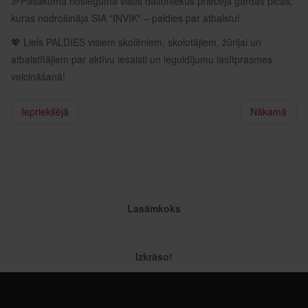
🎉Pasākuma noslēgumā visus dalībniekus priecēja gardas picas,
kuras nodrošināja SIA "INVIK" – paldies par atbalstu!
💖 Liels PALDIES visiem skolēniem, skolotājiem, žūrijai un
atbalstītājiem par aktīvu iesaisti un ieguldījumu lasītprasmes
veicināšanā!
Iepriekšējā
Nākamā
Lasāmkoks
Izkrāso!