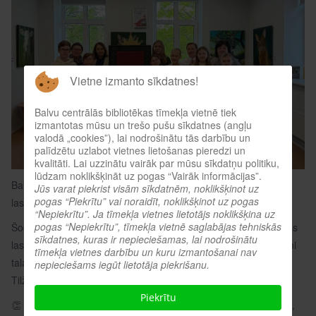
Vietne izmanto sīkdatnes!
Balvu centrālās bibliotēkas tīmekļa vietnē tiek
izmantotas mūsu un trešo pušu sīkdatnes (angļu
valodā „cookies”), lai nodrošinātu tās darbību un
palīdzētu uzlabot vietnes lietošanas pieredzi un
kvalitāti. Lai uzzinātu vairāk par mūsu sīkdatņu politiku,
lūdzam noklikšķināt uz pogas “Vairāk informācijas”.
Balvu Centrālajā bibliotēkā norisinājās Nacionālās skaļās
Jūs varat piekrist visām sīkdatnēm, noklikšķinot uz
pogas “Piekrītu” vai noraidīt, noklikšķinot uz pogas
lasīšanas sacensību reģionālais konkurss
“Nepiekrītu”. Ja tīmekļa vietnes lietotājs noklikšķina uz
pogas “Nepiekrītu”, tīmekļa vietnē saglabājas tehniskās
Šodien Balvu Centrālajā bibliotēkā norisinājās Nacionālās skaļās
sīkdatnes, kuras ir nepieciešamas, lai nodrošinātu
lasīšanas sacensību reģionālais konkurss, kurā piedalījās deviņi
tīmekļa vietnes darbību un kuru izmantošanai nav
talantīgi skolēni no Balvu sākumskolas, Viļakas vidusskolas un
nepieciešams iegūt lietotāja piekrišanu.
Tilžas pamatskolas.
Piekrītu
👏 Visi dalībnieki saņēma pateicības diplomus par piedalīšanos,