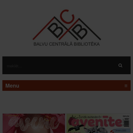
Menu
≡