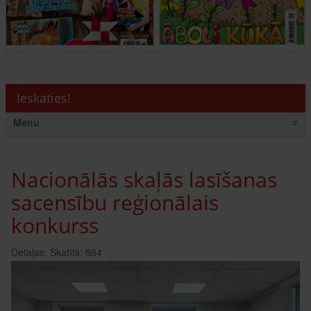
Ieskaties!
Menu
≡
Nacionālās skaļās lasīšanas
sacensību reģionālais
konkurss
Detaļas:
Skatīts: 864