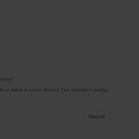
ojumam!
ērtē un dalies ar savām domām! Tavs viedoklis ir svarīgs!
Nākamā