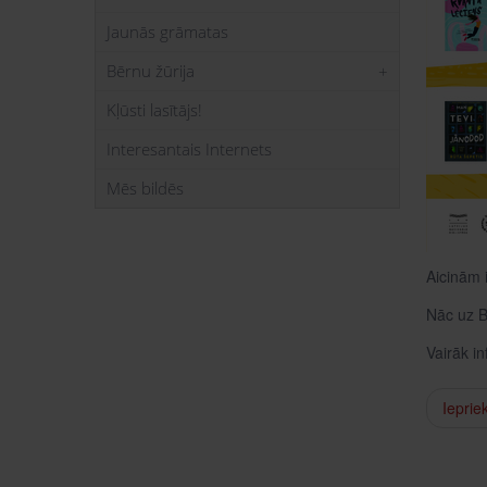
Jaunās grāmatas
Bērnu žūrija
Kļūsti lasītājs!
Interesantais Internets
Mēs bildēs
Aicinām 
Nāc uz Ba
Vairāk i
Ieprie