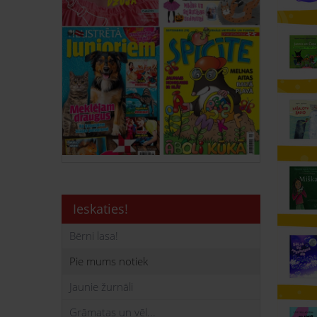
Ieskaties!
Bērni lasa!
Pie mums notiek
Jaunie žurnāli
Grāmatas un vēl...