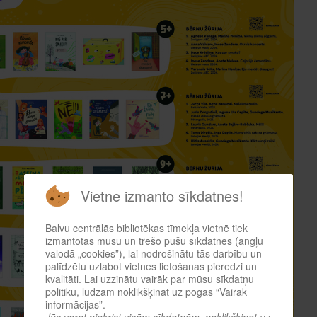
Vietne izmanto sīkdatnes!
Balvu centrālās bibliotēkas tīmekļa vietnē tiek
izmantotas mūsu un trešo pušu sīkdatnes (angļu
valodā „cookies”), lai nodrošinātu tās darbību un
palīdzētu uzlabot vietnes lietošanas pieredzi un
kvalitāti. Lai uzzinātu vairāk par mūsu sīkdatņu
politiku, lūdzam noklikšķināt uz pogas “Vairāk
informācijas”.
Jūs varat piekrist visām sīkdatnēm, noklikšķinot uz