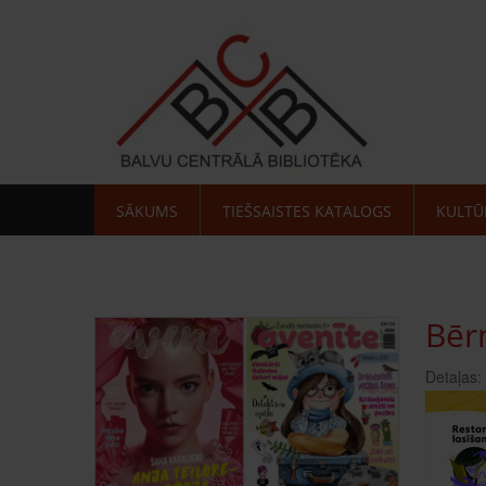
SĀKUMS
TIEŠSAISTES KATALOGS
KULTŪ
Bērn
Detaļas: