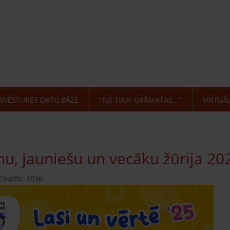
RVĒSTURES DATU BĀZE
"NE TIKAI GRĀMATAS..."
VIRTUĀ
u, jauniešu un vecāku žūrija 202
Skatīts: 1036