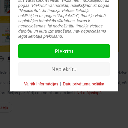
pogas “Piekrītu” vai noraidīt, noklikšķinot uz pogas
“Nepiekrītu”. Ja tīmekļa vietnes lietotājs
noklikšķina uz pogas “Nepiekrītu”, tīmekļa vietnē
saglabājas tehniskās sīkdatnes, kuras ir
nepieciešamas, lai nodrošinātu tīmekļa vietnes
darbību un kuru izmantošanai nav nepieciešams
iegūt lietotāja piekrišanu.
Piekrītu
Nepiekrītu
ikvienu – bērnus, jauniešus un vecākus pievienoties lasīšanas piedzīv
lvu Centrālo bibliotēku, izvēlies grāmatu no žūrijas kolekcijas, lasi, v
Vairāk Informācijas
|
Datu privātuma politika
nformācijas par žūriju un noteikumiem lasi
LNB mājaslapā
kšējā