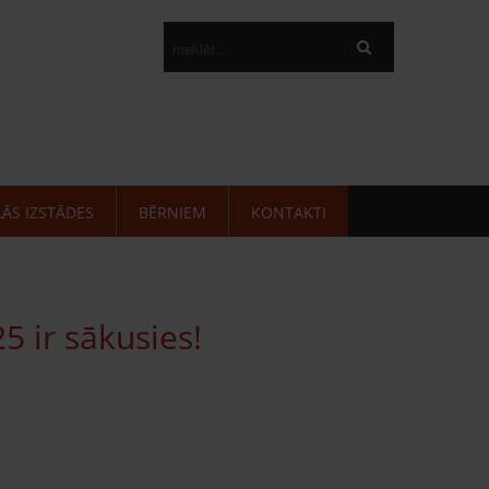
LĀS IZSTĀDES
BĒRNIEM
KONTAKTI
5 ir sākusies!