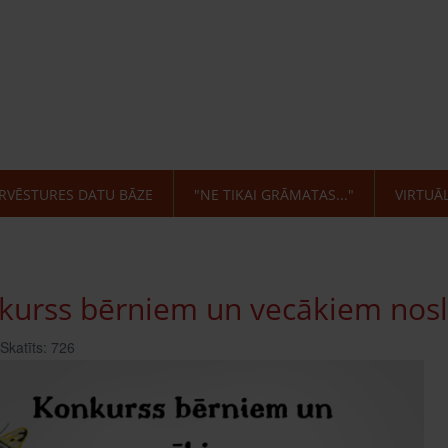
RVĒSTURES DATU BĀZE
"NE TIKAI GRĀMATAS..."
VIRTUĀ
kurss bērniem un vecākiem nosl
Skatīts: 726