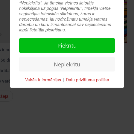
“Nepiekrītu”. Ja tīmekļa vietnes lietotājs
noklikšķina uz pogas “Nepiekrītu”, tīmekļa vietnē
saglabājas tehniskās sīkdatnes, kuras ir
nepieciešamas, lai nodrošinātu tīmekļa vietnes
darbību un kuru izmantošanai nav nepieciešams
iegūt lietotāja piekrišanu.
Piekrītu
 ir noslēdzies!
158 dalībniekiem – gan vecākiem, gan bērniem – par atbildēm!
Nepiekrītu
kārtībā esam noskaidrojuši 3 uzvarētājus!
Vairāk Informācijas
|
Datu privātuma politika
s varēs saņemt BCB bērnu abonementā!
kšējā