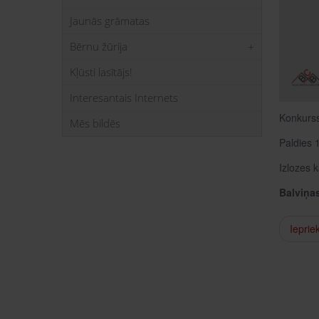
Jaunās grāmatas
Bērnu žūrija
Kļūsti lasītājs!
Interesantais Internets
Konkurss
Mēs bildēs
Paldies 
Izlozes 
Balviņa
Ieprie