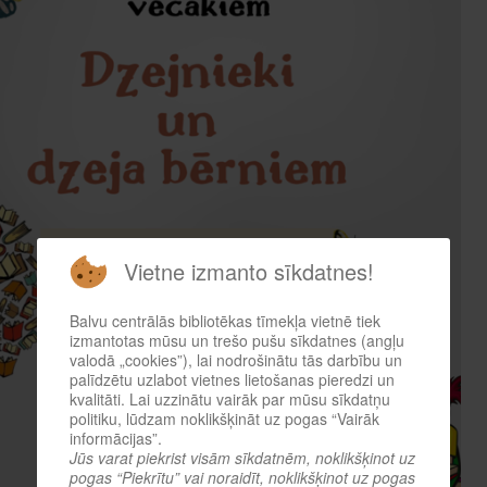
Vietne izmanto sīkdatnes!
Balvu centrālās bibliotēkas tīmekļa vietnē tiek
izmantotas mūsu un trešo pušu sīkdatnes (angļu
valodā „cookies”), lai nodrošinātu tās darbību un
palīdzētu uzlabot vietnes lietošanas pieredzi un
kvalitāti. Lai uzzinātu vairāk par mūsu sīkdatņu
politiku, lūdzam noklikšķināt uz pogas “Vairāk
informācijas”.
Jūs varat piekrist visām sīkdatnēm, noklikšķinot uz
pogas “Piekrītu” vai noraidīt, noklikšķinot uz pogas