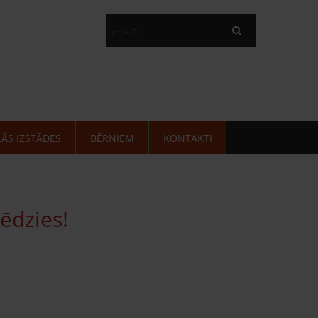
LĀS IZSTĀDES
BĒRNIEM
KONTAKTI
ēdzies!