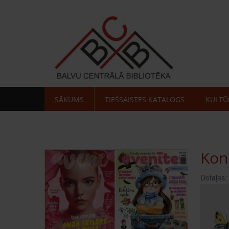
SĀKUMS
TIEŠSAISTES KATALOGS
KULTŪ
Kon
Detaļas: