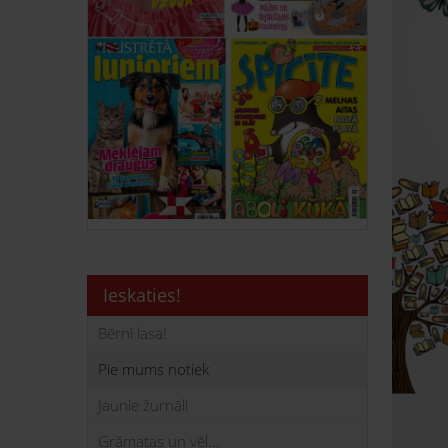
Ieskaties!
Bērni lasa!
Pie mums notiek
Jaunie žurnāli
Grāmatas un vēl...