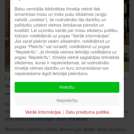
Balvu centrālās bibliotēkas tīmekļa vietnē tiek
izmantotas mūsu un trešo pušu sīkdatnes (angļu
valodā „cookies”), lai nodrošinātu tās darbību un
palīdzētu uzlabot vietnes lietošanas pieredzi un
kvalitāti. Lai uzzinātu vairāk par mūsu sīkdatņu politiku,
lūdzam noklikšķināt uz pogas “Vairāk informācijas”.
Jūs varat piekrist visām sīkdatnēm, noklikšķinot uz
pogas “Piekrītu” vai noraidīt, noklikšķinot uz pogas
“Nepiekrītu”. Ja tīmekļa vietnes lietotājs noklikšķina uz
pogas “Nepiekrītu”, tīmekļa vietnē saglabājas tehniskās
sīkdatnes, kuras ir nepieciešamas, lai nodrošinātu
tīmekļa vietnes darbību un kuru izmantošanai nav
nepieciešams iegūt lietotāja piekrišanu.
Ir klāt viens no gaidītākajiem brīžiem Latvijas literatūras pasaulē –
ekspertu komisija ir paziņojusi 2025. gada spilgtāko darbu garo
Piekrītu
sarakstu!
Nepiekrītu
Kopumā balvai tika iesniegti 156 darbi, kas apliecina mūsu
literatūras bagātību un daudzveidību. Mūža balva šogad piešķirta
Vairāk Informācijas
|
Datu privātuma politika
čehu literatūras tulkotājam Jānim Krastiņam.
Nominantu saraksts ir plašs, ietverot gan labāko dzeju un prozu,