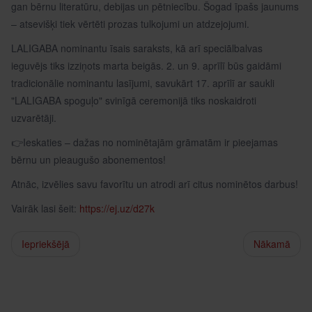
gan bērnu literatūru, debijas un pētniecību. Šogad īpašs jaunums
– atsevišķi tiek vērtēti prozas tulkojumi un atdzejojumi.
LALIGABA nominantu īsais saraksts, kā arī speciālbalvas
ieguvējs tiks izziņots marta beigās. 2. un 9. aprīlī būs gaidāmi
tradicionālie nominantu lasījumi, savukārt 17. aprīlī ar saukli
"LALIGABA spoguļo" svinīgā ceremonijā tiks noskaidroti
uzvarētāji.
👉Ieskaties – dažas no nominētajām grāmatām ir pieejamas
bērnu un pieaugušo abonementos!
Atnāc, izvēlies savu favorītu un atrodi arī citus nominētos darbus!
Vairāk lasi šeit:
https://ej.uz/d27k
Iepriekšējā
Nākamā