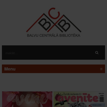
Menu
≡