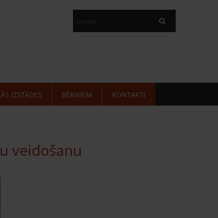
LĀS IZSTĀDES
BĒRNIEM
KONTAKTI
ļu veidošanu