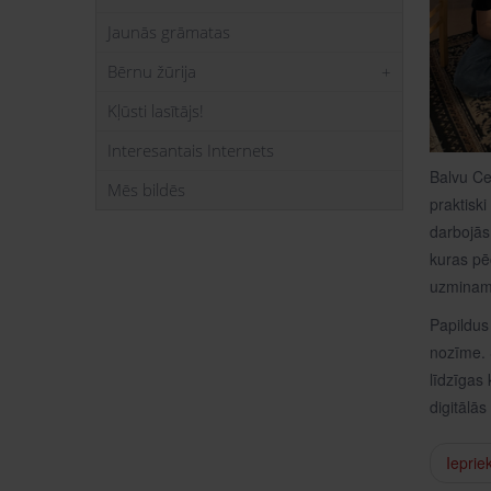
Jaunās grāmatas
Bērnu žūrija
Kļūsti lasītājs!
Interesantais Internets
Balvu Ce
Mēs bildēs
praktiski
darbojās
kuras pē
uzminama
Papildus
nozīme. S
līdzīgas 
digitālā
Ieprie