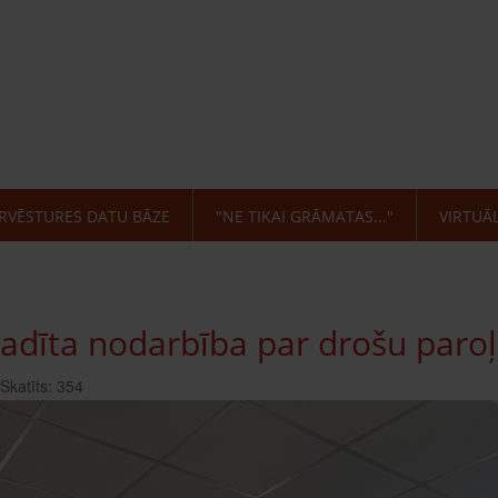
RVĒSTURES DATU BĀZE
"NE TIKAI GRĀMATAS..."
VIRTUĀ
vadīta nodarbība par drošu paro
Skatīts: 354