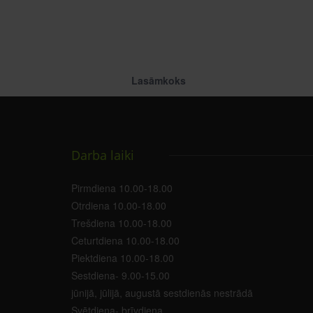
Lasāmkoks
Darba laiki
Pirmdiena 10.00-18.00
Otrdiena 10.00-18.00
Trešdiena 10.00-18.00
Ceturtdiena 10.00-18.00
Piektdiena 10.00-18.00
Sestdiena- 9.00-15.00
jūnijā, jūlijā, augustā sestdienās nestrādā
Svētdiena- brīvdiena