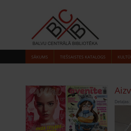
SĀKUMS
TIEŠSAISTES KATALOGS
KULTŪ
Aiz
Detaļas: