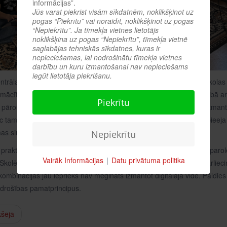
informācijas”.
Jūs varat piekrist visām sīkdatnēm, noklikšķinot uz
pogas “Piekrītu” vai noraidīt, noklikšķinot uz pogas
“Nepiekrītu”. Ja tīmekļa vietnes lietotājs
noklikšķina uz pogas “Nepiekrītu”, tīmekļa vietnē
saglabājas tehniskās sīkdatnes, kuras ir
nepieciešamas, lai nodrošinātu tīmekļa vietnes
darbību un kuru izmantošanai nav nepieciešams
iegūt lietotāja piekrišanu.
ntrālajā bibliotēkā norisinājās izglītojoša nodarbība Balvu sākumskolas
 mācīties veidot drošas paroles. Pasākums tika organizēts sadarbībā ar 
Piekrītu
 pāros un paši izgatavoja īpašus dekodera jeb šifrēšanas apļus. Izmantoj
c tam nodeva atšifrēšanai citiem klasesbiedriem. Šāda praktiska pieeja ļ
s simbolu kombinācijas.
Nepiekrītu
 praktiskajam darbam tika pārrunāti svarīgākie nosacījumi drošas paroles
Vairāk Informācijas
|
Datu privātuma politika
kolēniem tika parādītas arī interneta vietnes, kurās iespējams pārlieci
kombinācijas jau iepriekš nav mēģināts izmantot digitālajā vidē. Paldies 
s drošības pamatprincipus.
kšējā