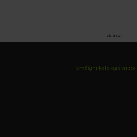
Izkrāso!
Izmēģini kataloga mobil