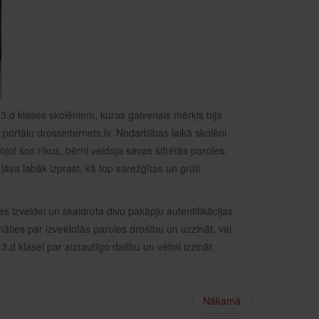
 3.d klases skolēniem, kuras galvenais mērķis bija
portālu drossinternets.lv. Nodarbības laikā skolēni
ot šos rīkus, bērni veidoja savas šifrētās paroles,
āva labāk izprast, kā top sarežģītas un grūti
 izveidei un skaidrota divu pakāpju autentifikācijas
nāties par izveidotās paroles drošību un uzzināt, vai
3.d klasei par aizrautīgo dalību un vēlmi izzināt
Nākamā