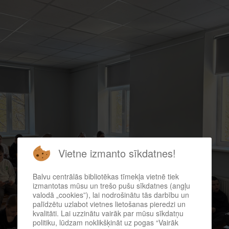
Vietne izmanto sīkdatnes!
Balvu centrālās bibliotēkas tīmekļa vietnē tiek
izmantotas mūsu un trešo pušu sīkdatnes (angļu
valodā „cookies”), lai nodrošinātu tās darbību un
palīdzētu uzlabot vietnes lietošanas pieredzi un
kvalitāti. Lai uzzinātu vairāk par mūsu sīkdatņu
politiku, lūdzam noklikšķināt uz pogas “Vairāk