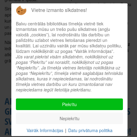
lasītprasmi un lasītprieku, Balvu
Sirsnīgs paldies visiem
Vietne izmanto sīkdatnes!
pilsētas iedzīvotāji tika aicināti
apmeklētājiem un lasītājiem,
kopīgi veidot izstādi, atnesot
kuri piedalījās izstādes tapšanā
savas vērtīgākās grāmatas un
Balvu centrālās bibliotēkas tīmekļa vietnē tiek
un palīdzēja radīt iedvesmojošu
daloties ar personiskiem
izmantotas mūsu un trešo pušu sīkdatnes (angļu
pasākumu!
valodā „cookies”), lai nodrošinātu tās darbību un
stāstiem par tām.
palīdzētu uzlabot vietnes lietošanas pieredzi un
Nāc arī tu! Apskati izstādi,
Izstāde būs skatāma
no 7. līdz
kvalitāti. Lai uzzinātu vairāk par mūsu sīkdatņu politiku,
iedvesmojies no grāmatām un
30. oktobrim
Balvu Centrālajā
lūdzam noklikšķināt uz pogas “Vairāk informācijas”.
atklāj, kas ir vērtība tavā
bibliotēkā.
Jūs varat piekrist visām sīkdatnēm, noklikšķinot uz
grāmatplauktā.
pogas “Piekrītu” vai noraidīt, noklikšķinot uz pogas
Aicinām visus lasītājus un
“Nepiekrītu”. Ja tīmekļa vietnes lietotājs noklikšķina uz
interesentus piedalīties un
pogas “Nepiekrītu”, tīmekļa vietnē saglabājas tehniskās
iedvesmoties!
sīkdatnes, kuras ir nepieciešamas, lai nodrošinātu
tīmekļa vietnes darbību un kuru izmantošanai nav
nepieciešams iegūt lietotāja piekrišanu.
AICINĀM UZ
MANS
Piekrītu
GRĀMATU
GRĀMATPLAUKTS
SVĒTKIEM KOPĀ
LATVIEŠU
Nepiekrītu
AR APGĀDU
GRĀMATAI – 500!
Vairāk Informācijas
|
Datu privātuma politika