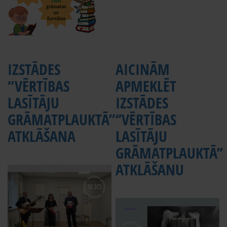
IZSTĀDES
AICINĀM
“VĒRTĪBAS
APMEKLĒT
LASĪTĀJU
IZSTĀDES
GRĀMATPLAUKTĀ”
‘’VĒRTĪBAS
ATKLĀŠANA
LASĪTĀJU
GRĀMATPLAUKTĀ’’
ATKLĀŠANU