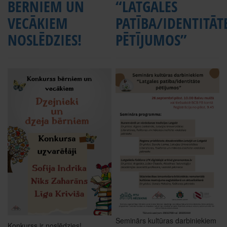
BĒRNIEM UN
“LATGALES
VECĀKIEM
PATĪBA/IDENTITĀT
NOSLĒDZIES!
PĒTĪJUMOS”
Seminārs kultūras darbiniekiem
Konkurss ir noslēdzies!