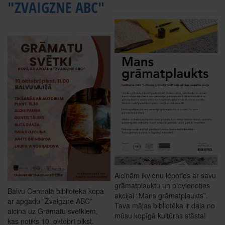
"ZVAIGZNE ABC"
Aicinām ikvienu lepoties ar savu
grāmatplauktu un pievienoties
Balvu Centrālā bibliotēka kopā
akcijai “Mans grāmatplaukts”.
ar apgādu “Zvaigzne ABC”
Tava mājas bibliotēka ir daļa no
aicina uz Grāmatu svētkiem,
mūsu kopīgā kultūras stāsta!
kas notiks 10. oktobrī plkst.