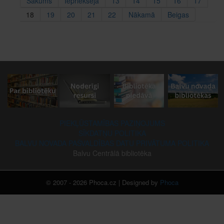
Sākums
Iepriekšējā
13
14
15
16
17
18
19
20
21
22
Nākamā
Beigas
PIEKĻŪSTAMĪBAS PAZIŅOJUMS
SĪKDATŅU POLITIKA
BALVU NOVADA PAŠVALDĪBAS DATU PRIVĀTUMA POLITIKA
Balvu Centrālā bibliotēka
© 2007 - 2026 Phoca.cz | Designed by
Phoca