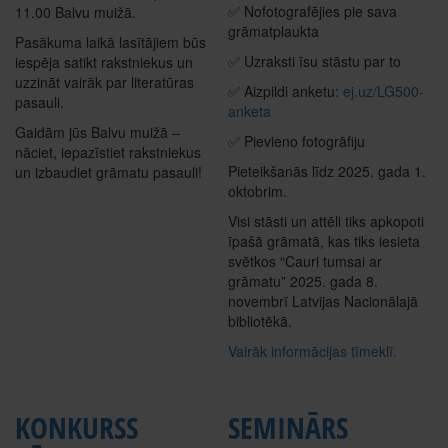
✅ Nofotografējies pie sava
11.00 Balvu muižā.
grāmatplaukta
Pasākuma laikā lasītājiem būs
✅ Uzraksti īsu stāstu par to
iespēja satikt rakstniekus un
uzzināt vairāk par literatūras
✅ Aizpildi anketu:
ej.uz/LG500-
pasauli.
anketa
Gaidām jūs Balvu muižā –
✅ Pievieno fotogrāfiju
nāciet, iepazīstiet rakstniekus
Pieteikšanās līdz 2025. gada 1.
un izbaudiet grāmatu pasauli!
oktobrim.
Visi stāsti un attēli tiks apkopoti
īpašā grāmatā, kas tiks iesieta
svētkos “Cauri tumsai ar
grāmatu” 2025. gada 8.
novembrī Latvijas Nacionālajā
bibliotēkā.
Vairāk informācijas tīmeklī.
KONKURSS
SEMINĀRS