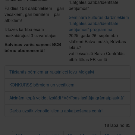
“Latgales patība/identitāte
Paldies 158 dalībniekiem – gan
pētījumos”
vecākiem, gan bērniem – par
Semināra kultūras darbiniekiem
atbildēm!
“Latgales patība/identitāte
Izlozes kārtībā esam
pētījumos” programma
noskaidrojuši 3 uzvarētājus!
2025. gada 26. septembrī
klātienē Balvu muižā, Brīvības
Balviņas varēs saņemt BCB
ielā 47
bērnu abonementā!
vai tiešsaistē Balvu Centrālās
bibliotēkas FB kontā
Tikšanās bērniem ar rakstnieci Ievu Melgalvi
KONKURSS bērniem un vecākiem
Aicinām kopā veidot izstādi “Vērtības lasītāju grāmatplauktā”
Darbu uzsāk vienotie klientu apkalpošanas centri
18 lapa no 85