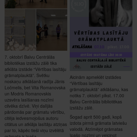
7. oktobrī Balvu Centrālās
bibliotēkas izstāžu zālē tika
atklāta izstāde “Vērtības lasītāju
grāmatplauktā”. Svētku
Aicinām apmeklēt izstādes
noskaņu atklāšanā radīja Jānis
“Vērtības lasītāju
Ločmelis, bet Vita Romanovska
grāmatplauktā” atklāšanu, kas
un Modris Romanovskis
notiks 7. oktobrī plkst. 17.00
uzsvēra lasīšanas nozīmi
Balvu Centrālās bibliotēkas
cilvēka dzīvē. Viņi dalījās
izstāžu zālē.
pārdomās par grāmatu vērtību,
Šogad aprit 500 gadi, kopš
citēja iedvesmojošus autoru
izdota pirmā grāmata latviešu
citātus un atklāja lasītāju atziņas
valodā. Atzīmējot grāmatas
par to, kāpēc tieši viņu izvēlētā
īpašo nozīmi un veicinot
grāmata ir īpaša.