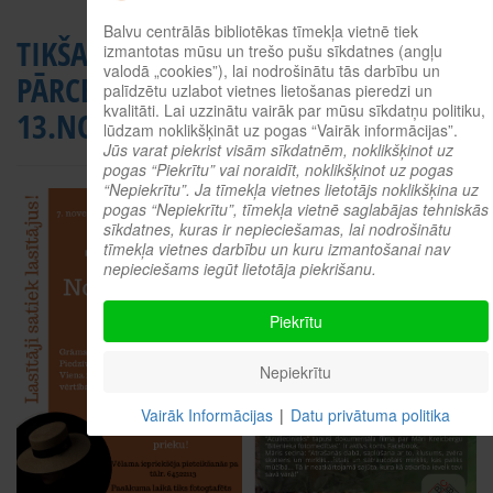
Balvu centrālās bibliotēkas tīmekļa vietnē tiek
TIKŠANĀS
MĀRA
izmantotas mūsu un trešo pušu sīkdatnes (angļu
valodā „cookies”), lai nodrošinātu tās darbību un
PĀRCELTA UZ
KREICBERGA
palīdzētu uzlabot vietnes lietošanas pieredzi un
kvalitāti. Lai uzzinātu vairāk par mūsu sīkdatņu politiku,
13.NOVEMBRI
PERSONĀLIZSTĀDE
lūdzam noklikšķināt uz pogas “Vairāk informācijas”.
Jūs varat piekrist visām sīkdatnēm, noklikšķinot uz
pogas “Piekrītu” vai noraidīt, noklikšķinot uz pogas
“Nepiekrītu”. Ja tīmekļa vietnes lietotājs noklikšķina uz
pogas “Nepiekrītu”, tīmekļa vietnē saglabājas tehniskās
sīkdatnes, kuras ir nepieciešamas, lai nodrošinātu
tīmekļa vietnes darbību un kuru izmantošanai nav
nepieciešams iegūt lietotāja piekrišanu.
Piekrītu
Nepiekrītu
Vairāk Informācijas
|
Datu privātuma politika