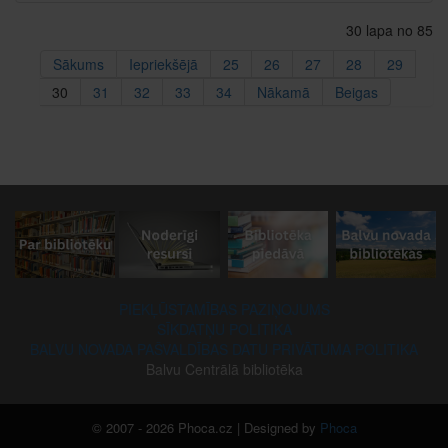
30 lapa no 85
Sākums
Iepriekšējā
25
26
27
28
29
30
31
32
33
34
Nākamā
Beigas
PIEKĻŪSTAMĪBAS PAZIŅOJUMS
SĪKDATŅU POLITIKA
BALVU NOVADA PAŠVALDĪBAS DATU PRIVĀTUMA POLITIKA
Balvu Centrālā bibliotēka
© 2007 - 2026 Phoca.cz | Designed by
Phoca