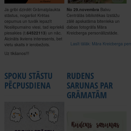
Ja gribi dzirdēt Grāmatplaukta
No 29.novembra
Balvu
stāstus, nogaršot Krētas
Centrālās bibliotēkas Izstāžu
cepumus un tuvāk iepazīt
zālē apskatāma bitenieka un
Noslēpumaino viesi, tad iepriekš
dabas fotogrāfa Māra
piesakies (t.
64522113
) un nāc.
Kreicberga personālizstāde.
Aicināts ikviens interesents, bet
Lasīt tālāk: Māra Kreicberga per
vietu skaits ir ierobežots.
Uz tikšanos!!!
SPOKU STĀSTU
RUDENS
PĒCPUSDIENA
SARUNAS PAR
GRĀMATĀM