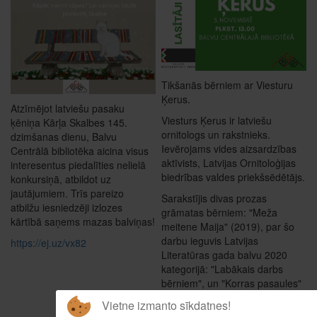
Tikšanās bērniem ar Viesturu
Ķerus.
Atzīmējot latviešu pasaku
Viesturs Ķerus ir latviešu
ķēniņa Kārļa Skalbes 145.
ornitologs un rakstnieks.
dzimšanas dienu, Balvu
Ievērojams vides aizsardzības
Centrālā bibliotēka aicina visus
aktīvists, Latvijas Ornitoloģijas
interesentus piedalīties nelielā
biedrības valdes priekšsēdētājs.
konkursiņā, atbildot uz
jautājumiem. Trīs pareizo
Sarakstījis divas prozas
atbilžu iesniedzēji izlozes
grāmatas bērniem: "Meža
kārtībā saņems mazas balviņas!
meitene Maija" (2019), par šo
darbu ieguvis Latvijas
https://ej.uz/vx82
Literatūras gada balvu 2020
kategorijā: "Labākais darbs
bērniem", un "Korras pasaules"
(2022).
Vietne izmanto sīkdatnes!