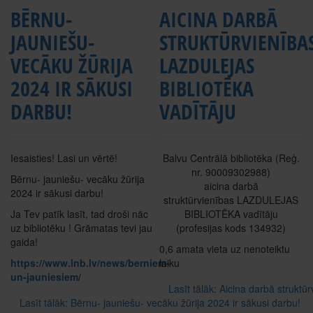
BĒRNU-
AICINA DARBĀ
JAUNIEŠU-
STRUKTŪRVIENĪBA
VECĀKU ŽŪRIJA
LAZDULEJAS
2024 IR SĀKUSI
BIBLIOTĒKA
DARBU!
VADĪTĀJU
Iesaisties! Lasi un vērtē!
Balvu Centrālā bibliotēka (Reģ.
nr. 90009302988)
Bērnu- jauniešu- vecāku žūrija
aicina darbā
2024 ir sākusi darbu!
struktūrvienības LAZDULEJAS
Ja Tev patīk lasīt, tad droši nāc
BIBLIOTĒKA vadītāju
uz bibliotēku ! Grāmatas tevi jau
(profesijas kods 134932)
gaida!
0,6 amata vieta uz nenoteiktu
https://www.lnb.lv/news/berniem-
laiku
un-jauniesiem/
Lasīt tālāk: Aicina darbā stru
Lasīt tālāk: Bērnu- jauniešu- vecāku žūrija 2024 ir sākusi darbu!