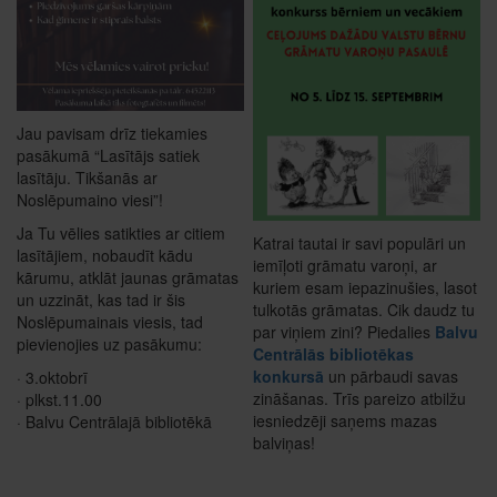
Jau pavisam drīz tiekamies
pasākumā “Lasītājs satiek
lasītāju. Tikšanās ar
Noslēpumaino viesi”!
Ja Tu vēlies satikties ar citiem
Katrai tautai ir savi populāri un
lasītājiem, nobaudīt kādu
iemīļoti grāmatu varoņi, ar
kārumu, atklāt jaunas grāmatas
kuriem esam iepazinušies, lasot
un uzzināt, kas tad ir šis
tulkotās grāmatas. Cik daudz tu
Noslēpumainais viesis, tad
par viņiem zini? Piedalies
Balvu
pievienojies uz pasākumu:
Centrālās bibliotēkas
konkursā
un pārbaudi savas
· 3.oktobrī
zināšanas. Trīs pareizo atbilžu
· plkst.11.00
iesniedzēji saņems mazas
· Balvu Centrālajā bibliotēkā
balviņas!