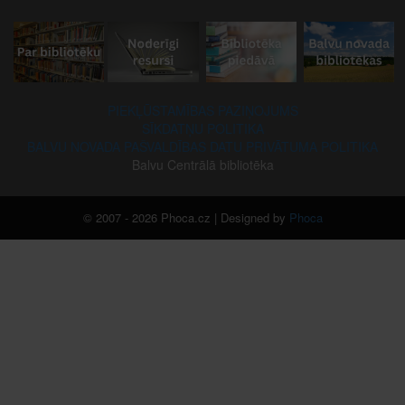
PIEKĻŪSTAMĪBAS PAZIŅOJUMS
SĪKDATŅU POLITIKA
BALVU NOVADA PAŠVALDĪBAS DATU PRIVĀTUMA POLITIKA
Balvu Centrālā bibliotēka
© 2007 - 2026 Phoca.cz | Designed by
Phoca