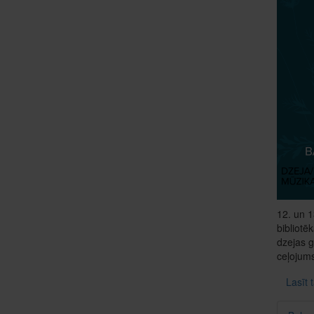
12. un 1
bibliotē
dzejas 
ceļojum
Lasīt 