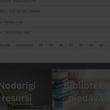
 kultūrā “Mūsu lepnums”
ATU SVĒTKI BALTINAVĀ!
e “Baltijas ceļš”
de “Sadarbības ritmi”
ākums
Iepriekšējā
38
39
40
41
42
43
44