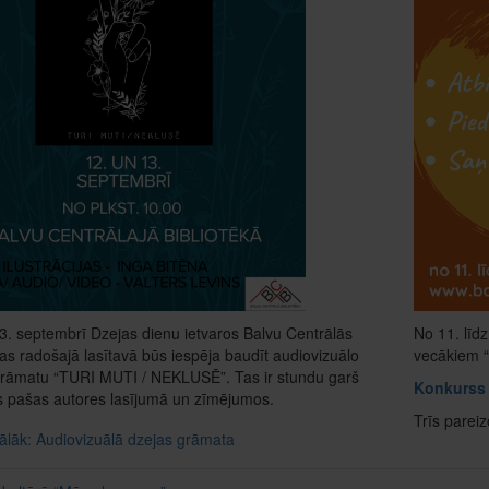
3. septembrī Dzejas dienu ietvaros Balvu Centrālās
No 11. līd
kas radošajā lasītavā būs iespēja baudīt audiovizuālo
vecākiem “D
grāmatu “TURI MUTI / NEKLUSĒ”. Tas ir stundu garš
Konkurss -
s pašas autores lasījumā un zīmējumos.
Trīs pareiz
tālāk: Audiovizuālā dzejas grāmata