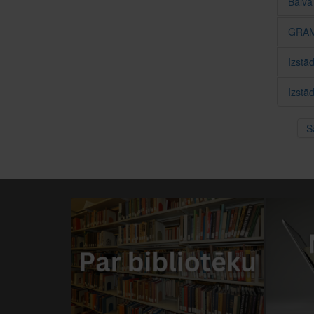
Balva
GRĀM
Izstād
Izstā
S