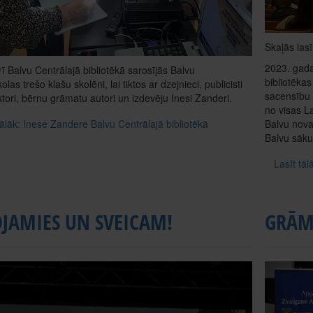
Skaļās las
2023. gada
rī Balvu Centrālajā bibliotēkā sarosījās Balvu
bibliotēka
as trešo klašu skolēni, lai tiktos ar dzejnieci, publicisti
sacensību 2
tori, bērnu grāmatu autori un izdevēju Inesi Zanderi.
no visas La
tālāk: Inese Zandere Balvu Centrālajā bibliotēkā
Balvu nova
Balvu sāku
Lasīt tāl
OJAMIES UN SVEICAM!
GRĀM