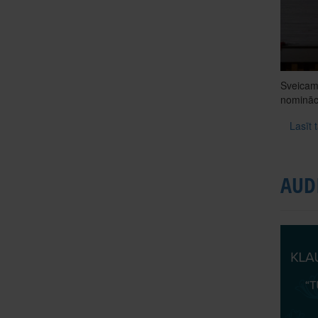
Sveicam 
nomināci
Lasīt 
AUD