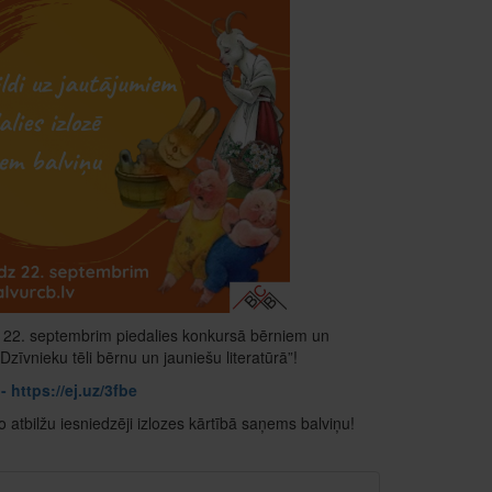
z 22. septembrim piedalies konkursā bērniem un
zīvnieku tēli bērnu un jauniešu literatūrā”!
 https://ej.uz/3fbe
o atbilžu iesniedzēji izlozes kārtībā saņems balviņu!