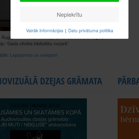
Nepiekrītu
Vairāk Informācijas
|
Datu privātuma politika
Rugāju bibliotēkas vadītāju Evitu Garbacku ar iegūtu
ju “Gada cilvēks bibliotēku nozarē”.
tālāk: Lepojamies un sveicam!
IOVIZUĀLĀ DZEJAS GRĀMATA
PĀRBA