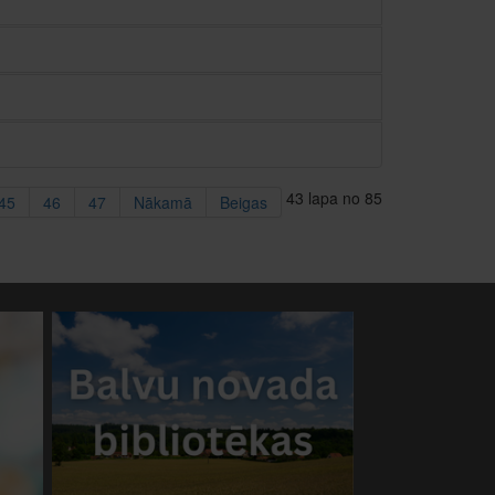
43 lapa no 85
45
46
47
Nākamā
Beigas