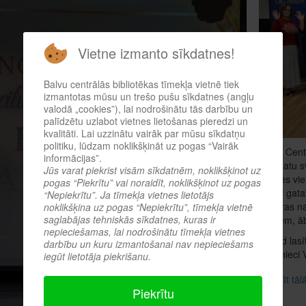
Vietne izmanto sīkdatnes!
Balvu centrālās bibliotēkas tīmekļa vietnē tiek
izmantotas mūsu un trešo pušu sīkdatnes (angļu
valodā „cookies”), lai nodrošinātu tās darbību un
palīdzētu uzlabot vietnes lietošanas pieredzi un
kvalitāti. Lai uzzinātu vairāk par mūsu sīkdatņu
politiku, lūdzam noklikšķināt uz pogas “Vairāk
Balvu Cent
informācijas”.
Grāmatu sv
Jūs varat piekrist visām sīkdatnēm, noklikšķinot uz
norises vie
pogas “Piekrītu” vai noraidīt, noklikšķinot uz pogas
rūpīgi gat
“Nepiekrītu”. Ja tīmekļa vietnes lietotājs
Kultūras n
noklikšķina uz pogas “Nepiekrītu”, tīmekļa vietnē
saglabājas tehniskās sīkdatnes, kuras ir
ziediem, ā
nepieciešamas, lai nodrošinātu tīmekļa vietnes
Šogad lasīt
darbību un kuru izmantošanai nav nepieciešams
rakstnieci
iegūt lietotāja piekrišanu.
Lasīt tā
Piekrītu