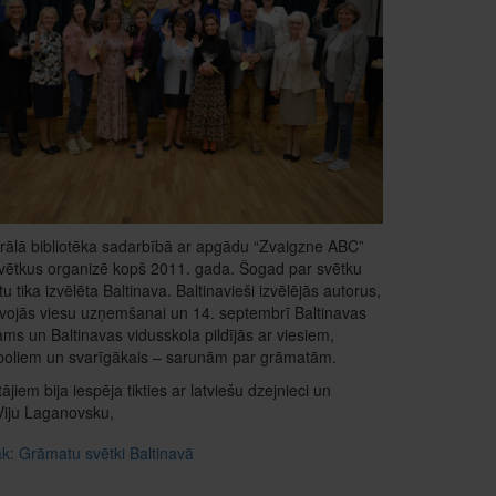
rālā bibliotēka sadarbībā ar apgādu “Zvaigzne ABC”
ētkus organizē kopš 2011. gada. Šogad par svētku
tu tika izvēlēta Baltinava. Baltinavieši izvēlējās autorus,
avojās viesu uzņemšanai un 14. septembrī Baltinavas
ams un Baltinavas vidusskola pildījās ar viesiem,
boliem un svarīgākais – sarunām par grāmatām.
ājiem bija iespēja tikties ar latviešu dzejnieci un
 Viju Laganovsku,
lāk: Grāmatu svētki Baltinavā