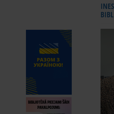
INE
BIB