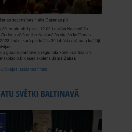
īšanas sacensības fināls Gaismas pilī!
 30. septembrī plkst. 12.00 Latvijas Nacionālās
s Ziedoņa zālē notika Nacionālās skaļās lasīšanas
023 fināls, kurā piedalījās 30 labākie grāmatu lasītāji
tvijas!
du godam pārstāvēja reģionālā konkursa finālists
mskolas 6.b klases skolēns
Jānis Zakss
āk: Skaļās lasīšanas fināls
ATU SVĒTKI BALTINAVĀ