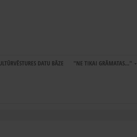
ULTŪRVĒSTURES DATU BĀZE
"NE TIKAI GRĀMATAS..."