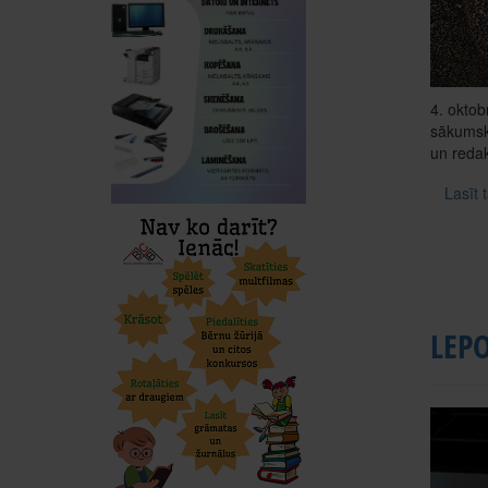
4. oktob
sākumskol
un redak
Lasīt 
LEP