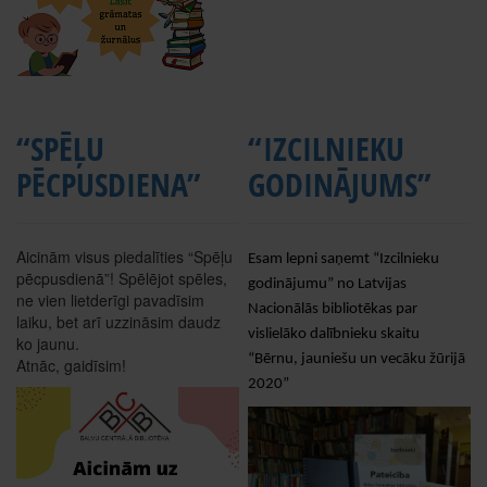
“SPĒĻU
“IZCILNIEKU
PĒCPUSDIENA”
GODINĀJUMS”
Aicinām visus piedalīties “Spēļu
Esam lepni saņemt “Izcilnieku
pēcpusdienā”! Spēlējot spēles,
godinājumu” no Latvijas
ne vien lietderīgi pavadīsim
Nacionālās bibliotēkas par
laiku, bet arī uzzināsim daudz
vislielāko dalībnieku skaitu
ko jaunu.
“Bērnu, jauniešu un vecāku žūrijā
Atnāc, gaidīsim!
2020”