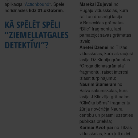
aplikācijā “
Actionbound
”. Spēle
Marekai Zujevai
no
norisināsies
līdz 31.oktobrim.
Rugāju vidusskolas, kura
raiti un drosmīgi lasīja
KĀ SPĒLĒT SPĒLI
V.Belsevičas grāmatas
“Bille” fragmentu, labi
“ZIEMEĻLATGALES
pamatojot savas grāmatas
izvēli;
DETEKTĪVI”?
Anetei Dzenei
no Tilžas
vidusskolas, kura aizraujoši
lasīja Dž.Kinnija grāmatas
“Grega dienasgrāmata”
fragmentu, raisot interesi
izlasīt turpinājumu;
Naurim Stāmeram
no
Balvu sākumskolas, kurš
lasīja J.Klīdzēja grāmatas
“Cilvēka bērns” fragmentu,
žūrija novērtēja Naura
centību un prasmi uzstāties
publikas priekšā;
Karīnai Avotiņai
no Tilžas
vidusskolas, kura ļoti dzīvi