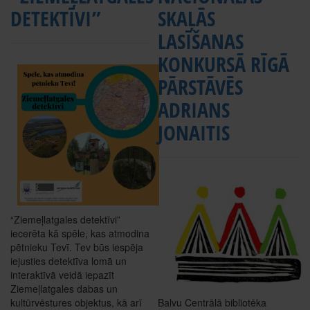
DETEKTĪVI”
SKAĻĀS
LASĪŠANAS
KONKURSĀ RĪGĀ
PĀRSTĀVĒS
ADRIANS
JONAITIS
“Ziemeļlatgales detektīvi”
iecerēta kā spēle, kas atmodina
pētnieku Tevī. Tev būs iespēja
iejusties detektīva lomā un
interaktīvā veidā iepazīt
Ziemeļlatgales dabas un
kultūrvēstures objektus, kā arī
Balvu Centrālā bibliotēka