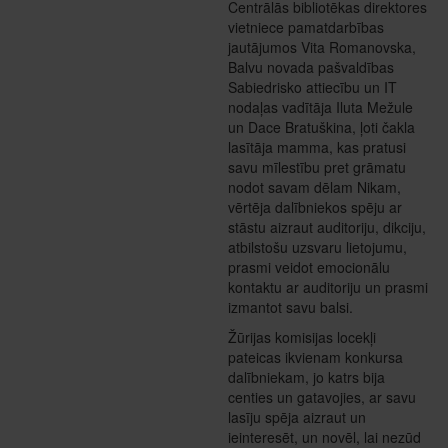
Centrālās bibliotēkas direktores
vietniece pamatdarbības
jautājumos Vita Romanovska,
Balvu novada pašvaldības
Sabiedrisko attiecību un IT
nodaļas vadītāja Iluta Mežule
un Dace Bratuškina, ļoti čakla
lasītāja mamma, kas pratusi
savu mīlestību pret grāmatu
nodot savam dēlam Nikam,
vērtēja dalībniekos spēju ar
stāstu aizraut auditoriju, dikciju,
atbilstošu uzsvaru lietojumu,
prasmi veidot emocionālu
kontaktu ar auditoriju un prasmi
izmantot savu balsi.
Žūrijas komisijas locekļi
pateicas ikvienam konkursa
dalībniekam, jo katrs bija
centies un gatavojies, ar savu
lasīju spēja aizraut un
ieinteresēt, un novēl, lai nezūd