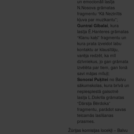
un emocionāli lasīja
N.Nosova grāmatas
fragmentu “Kā Nezinītis
kļuva par muzikantu”;
Guntrai Gibalai
, kura
lasīja Ē.Hanteres grāmatas
“Klanu kaķi” fragmentu un
kura prata izveidot labu
kontaktu ar klausītāju,
varēja redzēt, ka mīl
dzīvniekus, jo gan grāmata
izvēlēta par tiem, gan fonā
savi mājas mīluļi;
Sonorai Puķītei
no Balvu
sākumskolas, kura brīvā un
nepiespiestā gaisotnē
lasīja L.Dokrila grāmatas
“Dārsija Bērdoka”
fragmentu, parādot savas
teicamās lasīšanas
prasmes.
Žūrijas komisijas locekļi – Balvu