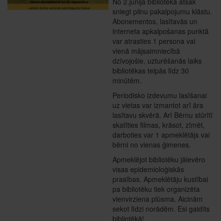
No 2.jūnija bibliotēka atsāk
sniegt pilnu pakalpojumu klāstu.
Abonementos, lasītavās un
interneta apkalpošanas punktā
var atrasties 1 persona vai
vienā mājsaimniecībā
dzīvojošie, uzturēšanās laiks
bibliotēkas telpās līdz 30
minūtēm.
Periodisko izdevumu lasīšanai
uz vietas var izmantot arī āra
lasītavu skvērā. Arī Bērnu stūrītī
skatīties filmas, krāsot, zīmēt,
darboties var 1 apmeklētājs vai
bērni no vienas ģimenes.
Apmeklējot bibliotēku jāievēro
visas epidemioloģiskās
prasības. Apmeklētāju kustībai
pa bibliotēku tiek organizēta
vienvirziena plūsma. Aicinām
sekot līdzi norādēm. Esi gaidīts
bibliotēkā!