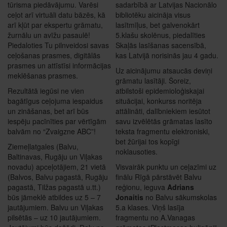
tūrisma piedāvājumu. Varēsi
sadarbībā ar Latvijas Nacionālo
ceļot arī virtuāli datu bāzēs, kā
bibliotēku aicināja visus
arī kļūt par ekspertu grāmatu,
lasītmīļus, bet galvenokārt
žurnālu un avīžu pasaulē!
5.klašu skolēnus, piedalīties
Piedaloties Tu pilnveidosi savas
Skaļās lasīšanas sacensībā,
ceļošanas prasmes, digitālās
kas Latvijā norisinās jau 4 gadu.
prasmes un attīstīsi informācijas
Uz aicinājumu atsaucās deviņi
meklēšanas prasmes.
grāmatu lasītāji. Šoreiz,
Rezultātā iegūsi ne vien
atbilstoši epidemioloģiskajai
bagātīgus ceļojuma iespaidus
situācijai, konkurss noritēja
un zināšanas, bet arī būs
attālināti, dalībniekiem iesūtot
iespēju pacīnīties par vērtīgām
savu izvēlētās grāmatas lasīto
balvām no “Zvaigzne ABC”!
teksta fragmentu elektroniski,
bet žūrijai tos kopīgi
Ziemeļlatgales (Balvu,
noklausoties.
Baltinavas, Rugāju un Viļakas
novadu) apceļotājiem, 21 vietā
Visvairāk punktu un ceļazīmi uz
(Balvos, Balvu pagastā, Rugāju
finālu Rīgā pārstāvēt Balvu
pagastā, Tilžas pagastā u.tt.)
reģionu, ieguva
Adrians
būs jāmeklē atbildes uz 5 – 7
Jonaitis
no Balvu sākumskolas
jautājumiem. Balvu un Viļakas
5.a klases. Viņš lasīja
pilsētās – uz 10 jautājumiem.
fragmentu no A.Vanagas