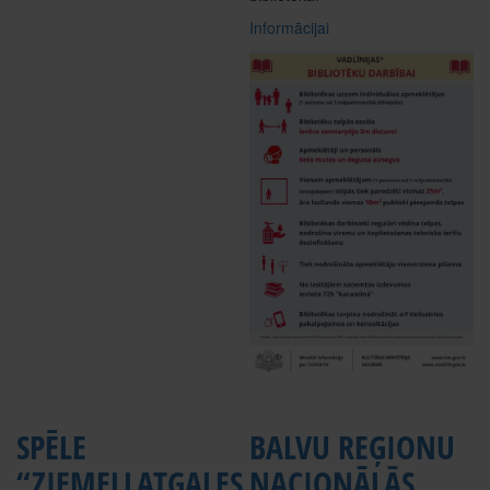
Informācijai
SPĒLE
BALVU REĢIONU
“ZIEMEĻLATGALES
NACIONĀLĀS