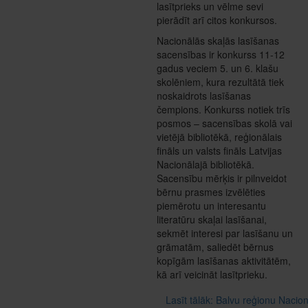
lasītprieks un vēlme sevi
pierādīt arī citos konkursos.
Nacionālās skaļās lasīšanas
sacensības ir konkurss 11-12
gadus veciem 5. un 6. klašu
skolēniem, kura rezultātā tiek
noskaidrots lasīšanas
čempions. Konkurss notiek trīs
posmos – sacensības skolā vai
vietējā bibliotēkā, reģionālais
fināls un valsts fināls Latvijas
Nacionālajā bibliotēkā.
Sacensību mērķis ir pilnveidot
bērnu prasmes izvēlēties
piemērotu un interesantu
literatūru skaļai lasīšanai,
sekmēt interesi par lasīšanu un
grāmatām, saliedēt bērnus
kopīgām lasīšanas aktivitātēm,
kā arī veicināt lasītprieku.
Lasīt tālāk: Balvu reģionu Nacio