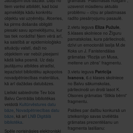
Jautājumi būs dažādi. Daļu no
grāmatas “Plastmasas huligāni”,
tiem varēsi atbildēt, kad būsi
uzsverot mūsdienu aktuālo
apmeklējis kādu konkrētu
problēmu – cīņu ar plastmasas
objektu vai uzņēmēju. Atceries,
radīto piesārņojumu pasaulē.
ka pirms došanās obligāti
2.vietu ieguva
Elīza Pužule
,
piesaki savu apmeklējumu, kur
5.klases skolniece no Žīguru
tas tiek norādīts! Ņem vērā arī,
pamatskolas, kura pārliecinoši,
ka saistībā ar epidemioloģisko
dzīvi un emocionāli lasīja M.de
situāciju valstī, daži no
Koks un J. Fanistendālas
objektiem var nebūt pieejami
grāmatas “Rozija un Musa,
kādā laika posmā. Uz daļu
meitene un zēns” fragmentu.
jautājumu atbildes atradīsi,
iepazīstot bibliotēku apkopotos
3.vietu ieguva
Patrīcija
novadpētniecības materiālus,
Ivanova
, 6.c klases skolniece
kā arī dažādas datubāzes.
no Balvu sākumskolas,
pārliecinoši un droši lasot K.
Lieliski sabiedrotie Tev būs
Olsones grāmatas “Stikla bērni”
Balvu Centrālās bibliotēkas
fragmentu.
veidotā
Kultūrvēstures datu
bāze
,
Novadpētniecības datu
Paldies par dalību konkursā un
bāze
, kā arī
LNB Digitālā
izteiksmīgo savas izvēlētās
bibliotēka
.
grāmatas prezentēšanu un
fragmenta lasīšanu:
Spēle norisināsies elektroniski