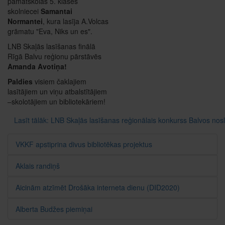
pamatskolas 5. klases
skolniecei
Samantai
Normantei
, kura lasīja A.Volcas
grāmatu "Eva, Niks un es".
LNB Skaļās lasīšanas finālā
Rīgā Balvu reģionu pārstāvēs
Amanda Avotiņa!
Paldies
visiem čaklajiem
lasītājiem un viņu atbalstītājiem
–skolotājiem un bibliotekāriem!
Lasīt tālāk: LNB Skaļās lasīšanas reģionālais konkurss Balvos nos
VKKF apstiprina divus bibliotēkas projektus
Aklais randiņš
Aicinām atzīmēt Drošāka interneta dienu (DID2020)
Alberta Budžes piemiņai