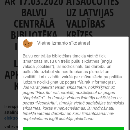
AR 17.03.2020
ATSAUCOTIES
BALVU
UZ LATVIJAS
CENTRĀLĀ
VALDĪBAS
BIBLIOTĒKA
KRĪZES
IEROBEŽO
VADĪBAS
Vietne izmanto sīkdatnes!
PADOMES
Balvu centrālās bibliotēkas tīmekļa vietnē tiek
LIETOTĀJU
izmantotas mūsu un trešo pušu sīkdatnes (angļu
LĒMUMU,
valodā „cookies”), lai nodrošinātu tās darbību un
APKALPOŠANU
palīdzētu uzlabot vietnes lietošanas pieredzi un
kvalitāti. Lai uzzinātu vairāk par mūsu sīkdatņu politiku,
lūdzam noklikšķināt uz pogas “Vairāk informācijas”.
KLĀTIENĒ.
SESTDIEN,
Jūs varat piekrist visām sīkdatnēm, noklikšķinot uz
pogas “Piekrītu” vai noraidīt, noklikšķinot uz pogas
14.03.
“Nepiekrītu”. Ja tīmekļa vietnes lietotājs noklikšķina uz
pogas “Nepiekrītu”, tīmekļa vietnē saglabājas tehniskās
PLĀNOTĀ
Ir iespēja apmainīt grāmatas
sīkdatnes, kuras ir nepieciešamas, lai nodrošinātu
attālināti tiešsaistē, pasūtot
tīmekļa vietnes darbību un kuru izmantošanai nav
AKTIVITĀTE
elektroniskajā katalogā
nepieciešams iegūt lietotāja piekrišanu.
vai zvanot