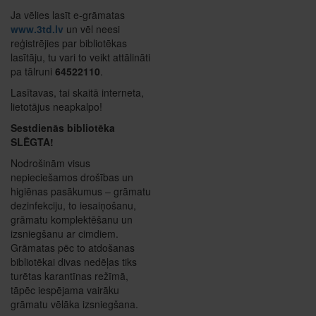
Ja vēlies lasīt e-grāmatas
www.3td.lv
un vēl neesi
reģistrējies par bibliotēkas
lasītāju, tu vari to veikt attālināti
pa tālruni
64522110
.
Lasītavas, tai skaitā interneta,
lietotājus neapkalpo!
Sestdienās bibliotēka
SLĒGTA!
Nodrošinām visus
nepieciešamos drošības un
higiēnas pasākumus – grāmatu
dezinfekciju, to iesaiņošanu,
grāmatu komplektēšanu un
izsniegšanu ar cimdiem.
Grāmatas pēc to atdošanas
bibliotēkai divas nedēļas tiks
turētas karantīnas režīmā,
tāpēc iespējama vairāku
grāmatu vēlāka izsniegšana.