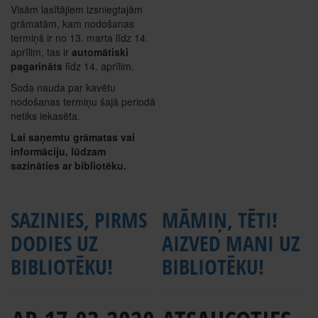
Visām lasītājiem izsniegtajām
grāmatām, kam nodošanas
termiņš ir no 13. marta līdz 14.
aprīlim, tas ir
automātiski
pagarināts
līdz 14. aprīlim.
Soda nauda par kavētu
nodošanas termiņu šajā periodā
netiks iekasēta.
Lai saņemtu grāmatas vai
informāciju, lūdzam
sazināties ar bibliotēku.
SAZINIES, PIRMS
MĀMIŅ, TĒTI!
DODIES UZ
AIZVED MANI UZ
BIBLIOTĒKU!
BIBLIOTĒKU!