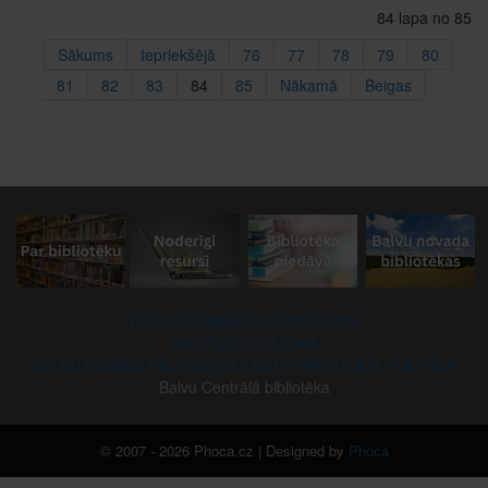
84 lapa no 85
Sākums
Iepriekšējā
76
77
78
79
80
81
82
83
84
85
Nākamā
Beigas
PIEKĻŪSTAMĪBAS PAZIŅOJUMS
SĪKDATŅU POLITIKA
BALVU NOVADA PAŠVALDĪBAS DATU PRIVĀTUMA POLITIKA
Balvu Centrālā bibliotēka
© 2007 - 2026 Phoca.cz | Designed by
Phoca