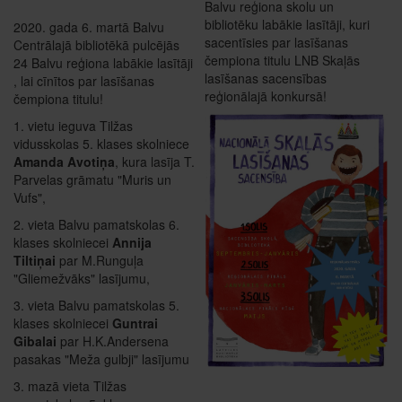
Balvu reģiona skolu un
bibliotēku labākie lasītāji, kuri
2020. gada 6. martā Balvu
sacentīsies par lasīšanas
Centrālajā bibliotēkā pulcējās
čempiona titulu LNB Skaļās
24 Balvu reģiona labākie lasītāji
lasīšanas sacensības
, lai cīnītos par lasīšanas
reģionālajā konkursā!
čempiona titulu!
1. vietu ieguva Tilžas
vidusskolas 5. klases skolniece
Amanda Avotiņa
, kura lasīja T.
Parvelas grāmatu "Muris un
Vufs",
2. vieta Balvu pamatskolas 6.
klases skolniecei
Annija
Tiltiņai
par M.Runguļa
"Gliemežvāks" lasījumu,
3. vieta Balvu pamatskolas 5.
klases skolniecei
Guntrai
Gibalai
par H.K.Andersena
pasakas "Meža gulbji" lasījumu
3. mazā vieta Tilžas