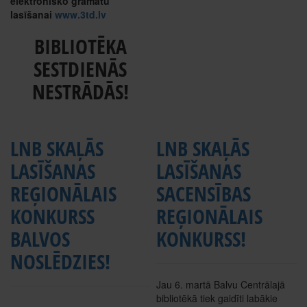
elektronisko grāmatu
lasīšanai
www.3td.lv
BIBLIOTĒKA
SESTDIENĀS
NESTRĀDĀS!
LNB SKAĻĀS
LNB SKAĻĀS
LASĪŠANAS
LASĪŠANAS
REĢIONĀLAIS
SACENSĪBAS
KONKURSS
REĢIONĀLAIS
BALVOS
KONKURSS!
NOSLĒDZIES!
Jau 6. martā Balvu Centrālajā
bibliotēkā tiek gaidīti labākie