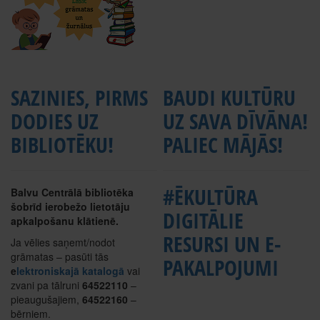
SAZINIES, PIRMS
BAUDI KULTŪRU
DODIES UZ
UZ SAVA DĪVĀNA!
BIBLIOTĒKU!
PALIEC MĀJĀS!
#ĒKULTŪRA
Balvu Centrālā bibliotēka
šobrīd ierobežo lietotāju
DIGITĀLIE
apkalpošanu klātienē.
RESURSI UN E-
Ja vēlies saņemt/nodot
grāmatas – pasūti tās
PAKALPOJUMI
e
lektroniskajā katalogā
vai
zvani pa tālruni
64522110
–
pieaugušajiem,
64522160
–
bērniem.