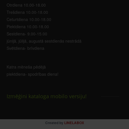
Otrdiena 10.00-18.00
Trešdiena 10.00-18.00
Ceturtdiena 10.00-18.00
Piektdiena 10.00-18.00
Sestdiena- 9.00-15.00
jūnijā, jūlijā, augustā sestdienās nestrādā
Svētdiena- brīvdiena
Katra mēneša pēdējā
piektdiena- spodrības diena!
Izmēģini kataloga mobilo versiju!
Created by
LINELABOX