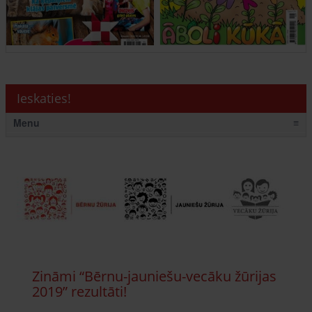
Ieskaties!
Menu
≡
Zināmi “Bērnu-jauniešu-vecāku žūrijas
2019” rezultāti!