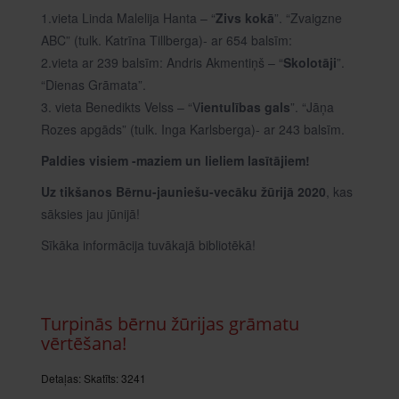
1.vieta Linda Malelija Hanta – “
Zivs kokā
”. “Zvaigzne
ABC” (tulk. Katrīna Tillberga)- ar 654 balsīm:
2.vieta ar 239 balsīm: Andris Akmentiņš – “
Skolotāji
”.
“Dienas Grāmata”.
3. vieta Benedikts Velss – “V
ientulības gals
”. “Jāņa
Rozes apgāds” (tulk. Inga Karlsberga)- ar 243 balsīm.
Paldies visiem -maziem un lieliem lasītājiem!
Uz tikšanos Bērnu-jauniešu-vecāku žūrijā 2020
, kas
sāksies jau jūnijā!
Sīkāka informācija tuvākajā bibliotēkā!
Turpinās bērnu žūrijas grāmatu
vērtēšana!
Detaļas:
Skatīts: 3241