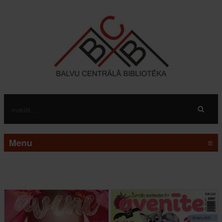
Menu
≡