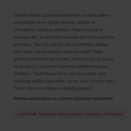
Trešdien Balvu Centrālajā bibliotēkā ciemojās čaklie
piecgadīgie bērnu žūrijas grāmatu lasītāji no
pirmsskolas izglītības iestādes Pīlādzītis kopā ar
skolotāju Aiju, lai atcerētos un kopā pārrunātu izlasītās
grāmatas. Kas bija vainīgs, ka bruņiniekam sāpēja
zobi? Kādi kaimiņi dzīvoja meitenes mājā? Kāda
grāmata bibliotēkā tika atrasta priekš Benija un daudz
citi jautājumi, uz kuriem vajadzēja atbildēt mazajiem
lasītājiem. Visgrūtākais tomēr vēl bija priekšā, kad
vajadzēja piešķirt grāmatām pirmo, otro un trešo vietu!
Tomēr visi savu uzdevumu izpildīja godam!
Paldies skolotājām un visiem čaklajiem lasītājiem!
Lasīt tālāk: Turpinās bērnu žūrijas grāmatu vērtēšana!