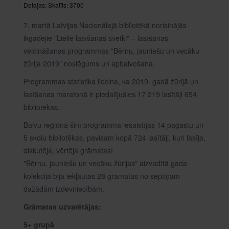
Detaļas:
Skatīts: 3700
7. martā Latvijas Nacionālajā bibliotēkā norisinājās
ikgadējie "Lielie lasīšanas svētki" – lasīšanas
veicināšanas programmas "Bērnu, jauniešu un vecāku
žūrija 2019" noslēgums un apbalvošana.
Programmas statistika liecina, ka 2019. gadā žūrijā un
lasīšanas maratonā ir piedalījušies 17 219 lasītāji 654
bibliotēkās.
Balvu reģionā šinī programmā iesaistījās 14 pagastu un
5 skolu bibliotēkas, pavisam kopā 724 lasītāji, kuri lasīja,
diskutēja, vērtēja grāmatas!
"Bērnu, jauniešu un vecāku žūrijas" aizvadītā gada
kolekcijā bija iekļautas 28 grāmatas no septiņām
dažādām izdevniecībām.
Grāmatas uzvarētājas:
5+ grupā