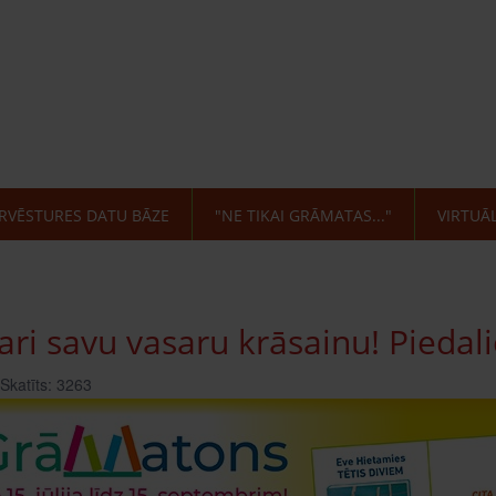
RVĒSTURES DATU BĀZE
"NE TIKAI GRĀMATAS..."
VIRTUĀ
ri savu vasaru krāsainu! Piedalie
Skatīts: 3263