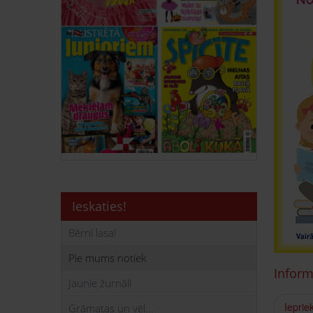
Ieskaties!
Bērni lasa!
Pie mums notiek
Inform
Jaunie žurnāli
Ieprie
Grāmatas un vēl...