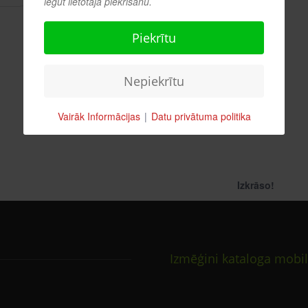
iegūt lietotāja piekrišanu.
Piekrītu
Nepiekrītu
Vairāk Informācijas
|
Datu privātuma politika
Izkrāso!
Izmēģini kataloga mobil