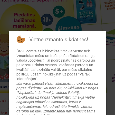
Vietne izmanto sīkdatnes!
Balvu centrālās bibliotēkas tīmekļa vietnē tiek
izmantotas mūsu un trešo pušu sīkdatnes (angļu
valodā „cookies”), lai nodrošinātu tās darbību un
palīdzētu uzlabot vietnes lietošanas pieredzi un
kvalitāti. Lai uzzinātu vairāk par mūsu sīkdatņu
politiku, lūdzam noklikšķināt uz pogas “Vairāk
informācijas”.
Jūs varat piekrist visām sīkdatnēm, noklikšķinot uz
pogas “Piekrītu” vai noraidīt, noklikšķinot uz pogas
“Nepiekrītu”. Ja tīmekļa vietnes lietotājs
noklikšķina uz pogas “Nepiekrītu”, tīmekļa vietnē
ācija
.
saglabājas tehniskās sīkdatnes, kuras ir
nepieciešamas, lai nodrošinātu tīmekļa vietnes
darbību un kuru izmantošanai nav nepieciešams
kšējā