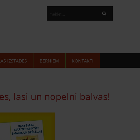
LĀS IZSTĀDES
BĒRNIEM
KONTAKTI
s, lasi un nopelni balvas!