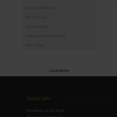
Jaunās grāmatas
Bērnu žūrija
Kļūsti lasītājs!
Interesantais Internets
Mēs bildēs
Lasāmkoks
Darba laiki
Pirmdiena 10.00-18.00