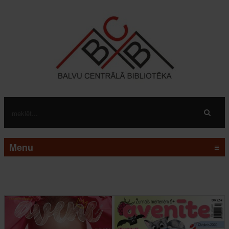
Menu
≡