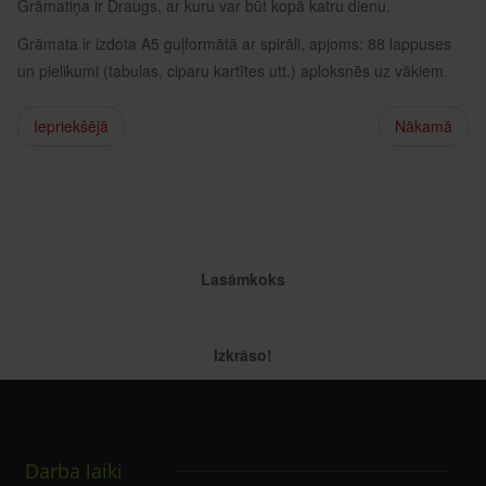
Grāmatiņa ir Draugs, ar kuru var būt kopā katru dienu.
Grāmata ir izdota A5 guļformātā ar spirāli, apjoms: 88 lappuses
un pielikumi (tabulas, ciparu kartītes utt.) aploksnēs uz vākiem.
Iepriekšējā
Nākamā
Lasāmkoks
Izkrāso!
Darba laiki