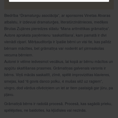
Biedrība “Dramaturgu asociācija”, ar sponsores Vinetas Atvaras
atbalstu, ir izdevusi dramaturģes, literatūrzinātnieces, mediķes
Birutas Zujānes pieredzes stāstu “Mana aritmētikas grāmatiņa”.
Autore apraksta paņēmienu ‘saskaitīšana’, kam pamatā ir divi
vienādi cipari. Mērķauditorija ir īpašie bērni un visi tie, kas palīdz
bērnam mācīties, bet grāmatiņa var noderēt arī pirmsskolas
vecuma bērniem.
Autorei ir vēlme iedvesmot vecākus, lai kopā ar bērnu mācītos un
apgūtu skaitīšanas prasmes. Grāmatiņas galvenais varonis ir
bērns. Viņš mācās saskaitīt, zīmē, spēlē improvizētas klavieres,
smejas, kad “6 govis danco polku, 4 mušas sēž uz ragiem”,
vingro, dod vārdus cilvēciņiem un iet ar tiem pastaigā gar jūru, pa
pļavu.
Grāmatiņā bērns ir radošā procesā. Procesā, kas sagādā prieku,
spēlējoties, ne baidoties, ka kļūdīsies vai nezinās.