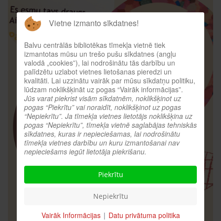
Vietne izmanto sīkdatnes!
Balvu centrālās bibliotēkas tīmekļa vietnē tiek
izmantotas mūsu un trešo pušu sīkdatnes (angļu
valodā „cookies”), lai nodrošinātu tās darbību un
palīdzētu uzlabot vietnes lietošanas pieredzi un
kvalitāti. Lai uzzinātu vairāk par mūsu sīkdatņu politiku,
lūdzam noklikšķināt uz pogas “Vairāk informācijas”.
Jūs varat piekrist visām sīkdatnēm, noklikšķinot uz
pogas “Piekrītu” vai noraidīt, noklikšķinot uz pogas
“Nepiekrītu”. Ja tīmekļa vietnes lietotājs noklikšķina uz
pogas “Nepiekrītu”, tīmekļa vietnē saglabājas tehniskās
sīkdatnes, kuras ir nepieciešamas, lai nodrošinātu
tīmekļa vietnes darbību un kuru izmantošanai nav
nepieciešams iegūt lietotāja piekrišanu.
Piekrītu
Nepiekrītu
Vairāk Informācijas
|
Datu privātuma politika