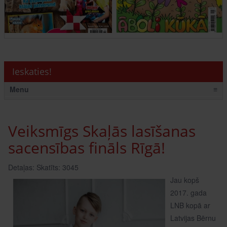
Ieskaties!
Menu
≡
Veiksmīgs Skaļās lasīšanas
sacensības fināls Rīgā!
Detaļas:
Skatīts: 3045
Jau kopš
2017. gada
LNB kopā ar
Latvijas Bērnu