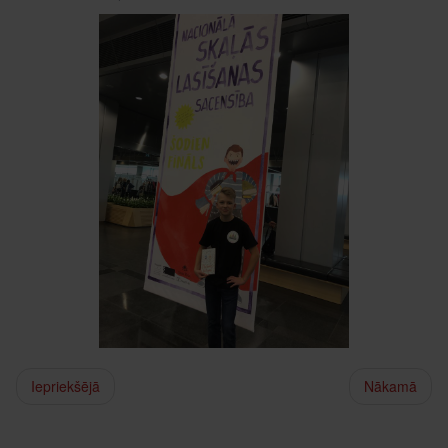
Iepriekšējā
Nākamā