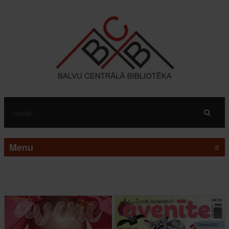
Menu
≡