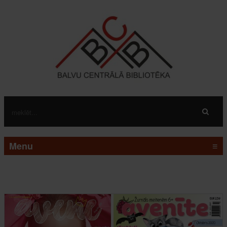
Menu
≡