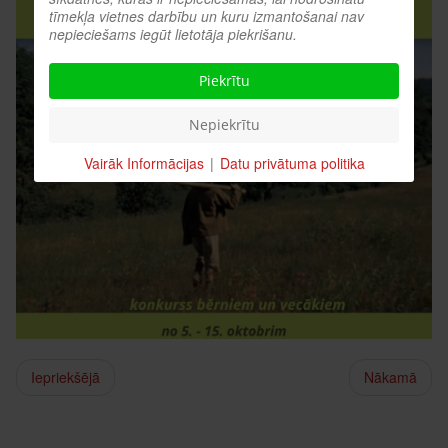
tīmekļa vietnes darbību un kuru izmantošanai nav
nepieciešams iegūt lietotāja piekrišanu.
Piekrītu
Nepiekrītu
Vairāk Informācijas
|
Datu privātuma politika
Iepriekšējā
Nākamā