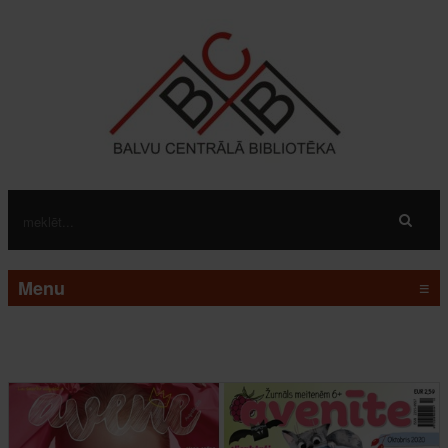
Menu
≡