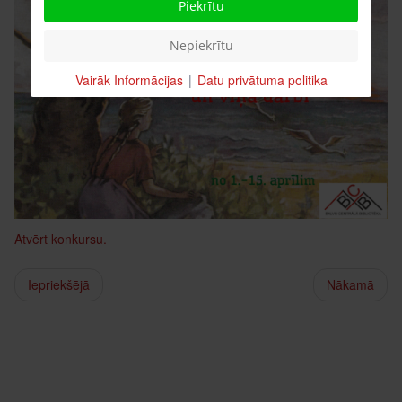
Piekrītu
Nepiekrītu
Vairāk Informācijas
|
Datu privātuma politika
Atvērt konkursu.
Iepriekšējā
Nākamā