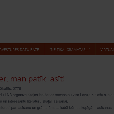
RVĒSTURES DATU BĀZE
"NE TIKAI GRĀMATAS..."
VIRTUĀ
r, man patīk lasīt!
Skatīts: 2775
du LNB organizē skaļās lasīšanas sacensību visā Latvijā 5.klašu skolēn
 un interesantu literatūru skaļai lasīšanai,
nteresi par lasīšanu un grāmatām, saliedēt bērnus kopīgām lasīšanas akti