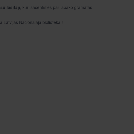
u lasītāji
, kuri sacentīsies par labāko grāmatas
Latvijas Nacionālajā bibliotēkā !