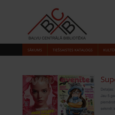
SĀKUMS
TIEŠSAISTES KATALOGS
KULTŪ
Supe
Detaļas:
Jau 5.ga
piemērotu
sekmēt i