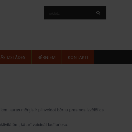
LĀS IZSTĀDES
BĒRNIEM
KONTAKTI
iem, kuras mērķis ir pilnveidot bērnu prasmes izvēlēties
vitātēm, kā arī veicināt lasītprieku.