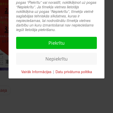
pogas “Piekrītu” vai noraidīt, noklikšķinot uz pogas
“Nepiekrītu”. Ja tīmekļa vietnes lietotājs
noklikšķina uz pogas “Nepiekrītu”, tīmekļa vietnē
saglabājas tehniskās sīkdatnes, kuras ir
nepieciešamas, lai nodrošinātu tīmekļa vietnes
darbību un kuru izmantošanai nav nepieciešams
iegūt lietotāja piekrišanu.
Piekrītu
Nepiekrītu
Vairāk Informācijas
|
Datu privātuma politika
kšējā