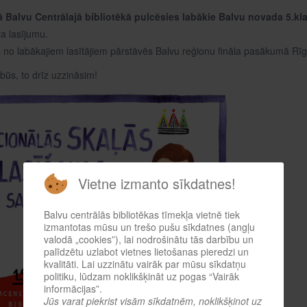
ā Balvu Centrālajā bibliotēkā pulcēsies labākie Balvu novada 5.klaš
a lasījumu.
 no labākajiem lasītājiem pārstāvēs Balvu reģionu fināla pasākumā Rīgā 
būs, to drīz uzzināsim!
Vietne izmanto sīkdatnes!
Balvu centrālās bibliotēkas tīmekļa vietnē tiek
izmantotas mūsu un trešo pušu sīkdatnes (angļu
valodā „cookies”), lai nodrošinātu tās darbību un
palīdzētu uzlabot vietnes lietošanas pieredzi un
kvalitāti. Lai uzzinātu vairāk par mūsu sīkdatņu
politiku, lūdzam noklikšķināt uz pogas “Vairāk
informācijas”.
Jūs varat piekrist visām sīkdatnēm, noklikšķinot uz