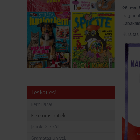
25. maij
fragment
Labākais
Kurš tas 
Ieskaties!
Bērni lasa!
Pie mums notiek
Jaunie žurnāli
Grāmatas un vēl...