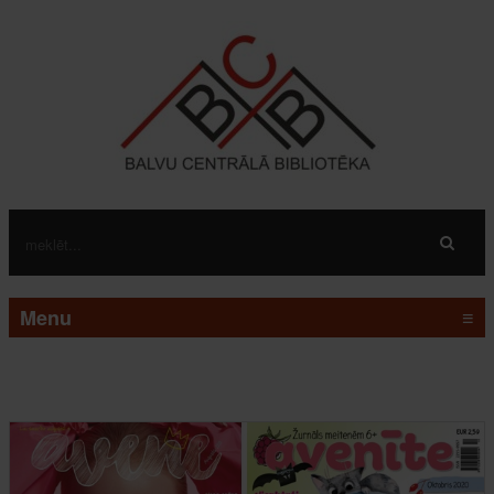
Menu
≡