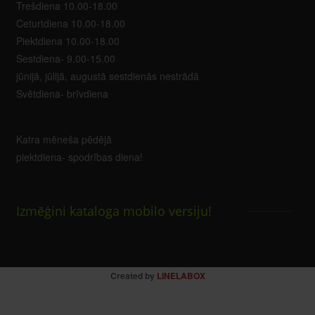
Trešdiena 10.00-18.00
Ceturtdiena 10.00-18.00
Piektdiena 10.00-18.00
Sestdiena- 9.00-15.00
jūnijā, jūlijā, augustā sestdienās nestrādā
Svētdiena- brīvdiena
Katra mēneša pēdējā
piektdiena- spodrības diena!
Izmēģini kataloga mobilo versiju!
Created by
LINELABOX