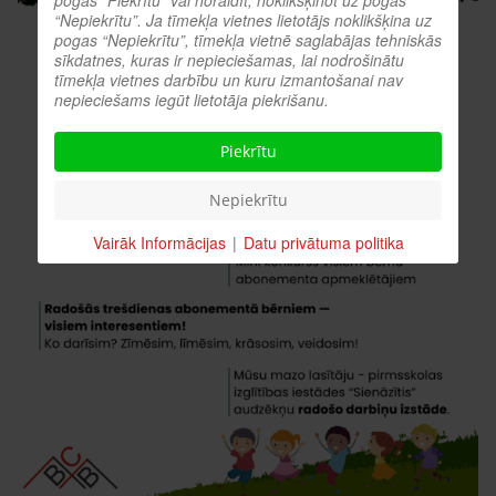
pogas “Piekrītu” vai noraidīt, noklikšķinot uz pogas
“Nepiekrītu”. Ja tīmekļa vietnes lietotājs noklikšķina uz
pogas “Nepiekrītu”, tīmekļa vietnē saglabājas tehniskās
sīkdatnes, kuras ir nepieciešamas, lai nodrošinātu
tīmekļa vietnes darbību un kuru izmantošanai nav
nepieciešams iegūt lietotāja piekrišanu.
Piekrītu
Nepiekrītu
Vairāk Informācijas
|
Datu privātuma politika