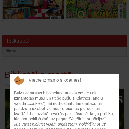
Ieskaties!
Menu
≡
Bibliotēka martā
Vietne izmanto sīkdatnes!
Detaļas:
Skatīts: 1676
Balvu centrālās bibliotēkas tīmekļa vietnē tiek
izmantotas mūsu un trešo pušu sīkdatnes (angļu
valodā „cookies”), lai nodrošinātu tās darbību un
palīdzētu uzlabot vietnes lietošanas pieredzi un
kvalitāti. Lai uzzinātu vairāk par mūsu sīkdatņu politiku,
lūdzam noklikšķināt uz pogas “Vairāk informācijas”.
Jūs varat piekrist visām sīkdatnēm, noklikšķinot uz